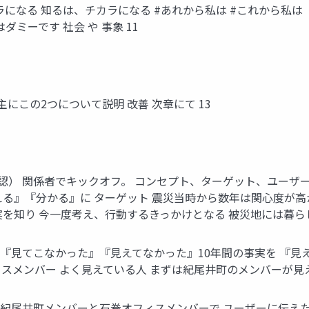
カラになる 知るは、チカラになる #あれから私は #これから私は
ダミーです 社会 や 事象 11
主にこの2つについて説明 改善 次章にて 13
確認） 関係者でキックオフ。 コンセプト、ターゲット、ユーザ
⾒える』『分かる』に ターゲット 震災当時から数年は関⼼度が
実を知り 今⼀度考え、⾏動するきっかけとなる 被災地には暮らし
） 『⾒てこなかった』『⾒えてなかった』10年間の事実を 『
ィスメンバー よく⾒えている⼈ まずは紀尾井町のメンバーが⾒え
） 紀尾井町メンバーと⽯巻オフィスメンバーで ユーザーに伝えた