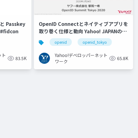
 Passkey
OpenID Connectとネイティブアプリを
fidcon
取り巻く仕様と動向 Yahoo! JAPANの取
り組み #openid #openid_tokyo
openid
openid_tokyo
ット
Yahoo!デベロッパーネット
83.5K
65.8K
ワーク