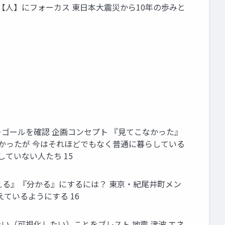
 【⼈】にフォーカス 東⽇本⼤震災から10年の歩みと
ーゴールを確認 企画コンセプト 『⾒てこなかった』
⾼かったが 今はそれほどでもなく普通に暮らしている
ていない⼈たち 15
⾒える』『分かる』にするには？ 東京・紀尾井町メン
ているようにする 16
い（可視化したい）ことをブレスト 地震 津波 エネ