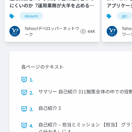
にくいのか︖運用業務が大半を占めるプ
アプリケーシ
ロダクト開発での試行錯誤
YJTC21 B-3
devsumi
yjtc
Yahoo!デベロッパーネットワ
Ya
44K
ーク
ワー
各ページのテキスト
1.
サマリー ⾃⼰紹介 311施策全体の中での役
2.
⾃⼰紹介 3
3.
⾃⼰紹介 ‒ 担当とミッション 【担当】 
4.
ぐ分かる」に 4