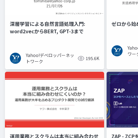
深層学習による自然言語処理入門:
ゼロから始
word2vecからBERT, GPT-3まで
Ya
ワー
Yahoo!デベロッパーネッ
195.6K
トワーク
運用業務とスクラムは本当に組み合わせ
ZAP - Z