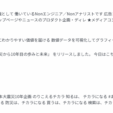
ン職として 働いているNonエンジニア／Nonアナリストです 
トップページやニュースのプロダクト企画・ディレ ★メディアコ
ザーにわかりやすい価値を届ける 数値データを可視化してグラフィ
⼤震災から10年⽬の歩みと未来」 をリリースしました。 今⽇は
⽇本⼤震災10年企画 のりこえるチカラ 知るは、 チカラになる 
る 防災は、チカラになる 買うは、チカラになる 検索は、チカラ