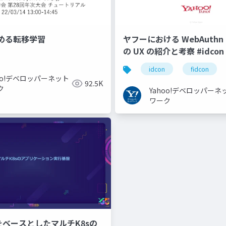
める転移学習
ヤフーにおける WebAuthn と
の UX の紹介と考察 #idcon #
idcon
fidcon
hoo!デベロッパーネット
92.5K
ク
Yahoo!デベロッパーネ
ワーク
CPをベースとしたマルチK8sの