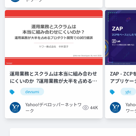
運用業務とスクラムは本当に組み合わせ
ZAP - Z
にくいのか︖運用業務が大半を占めるプ
アプリケーシ
ロダクト開発での試行錯誤
YJTC21 B-3
devsumi
yjtc
Yahoo!デベロッパーネットワ
Ya
44K
ーク
ワー