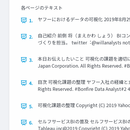
各ページのテキスト
ヤフーにおけるデータの可視化 2019年8⽉29⽇ 前側 将 Cop
1.
⾃⼰紹介 前側 将（まえかわ しょう） BI
2.
づくりを担当。 twitter︓@willanalysts note Copyr
本⽇お伝えしたいこと 可視化の課題を適切に把握しよ
3.
Japan Corporation. All Rights Reserved. #B
⽬次 可視化課題の整理 ヤフー⼊社の経緯と⽴ち位置 Tabl
4.
Rights Reserved. #Bonfire Data Analyst#2 
可視化課題の整理 Copyright (C) 2019 Yahoo Jap
5.
セルフサービスBIの普及 セルフサービスBIの浸
6.
Tableau.inc@2019 Copyright (C) 2019 Yahoo