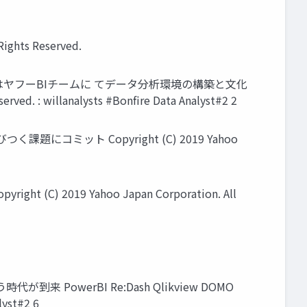
hts Reserved.
はヤフーBIチームに てデータ分析環境の構築と⽂化
ed. : willanalysts #Bonfire Data Analyst#2 2
ミット Copyright (C) 2019 Yahoo
2019 Yahoo Japan Corporation. All
werBI Re:Dash Qlikview DOMO
lyst#2 6