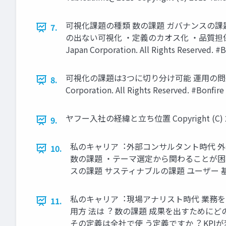
可視化課題の種類 数の課題 ガバナンスの課
7.
の出ない可視化 ・定義のカオス化 ・品質担保不能 
Japan Corporation. All Rights Reserved. #B
可視化の課題は3つに切り分け可能 運⽤の問題 ⽂化の
8.
Corporation. All Rights Reserved. #Bonfire
ヤフー⼊社の経緯と⽴ち位置 Copyright (C) 2019 Ya
9.
私のキャリア︓外部コンサルタント時代 外
10.
数の課題 ・テーマ選定から関わることが困難 質の課題 ・付
スの課題 サスティナブルの課題 ユーザー 基盤の課題 #
私のキャリア︓現場アナリスト時代 業務を
11.
⽤⽅ 法は︖ 数の課題 成果を出すためにどの ようにデータを
その定義は全社で使 う定義ですか︖ KPI