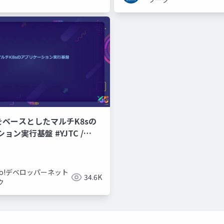
CPをベースとしたマルチK8sの
ョン実行基盤 #YJTC /
hoo!デベロッパーネット
34.6K
ク