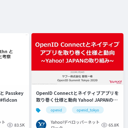
 Passkey
OpenID Connectとネイティブアプリを
fidcon
取り巻く仕様と動向 Yahoo! JAPANの取
り組み #openid #openid_tokyo
openid
openid_tokyo
ット
Yahoo!デベロッパーネット
83.5K
65.8K
ワーク