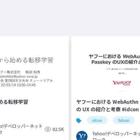
める転移学習
ヤフーにおける WebAuthn と
の UX の紹介と考察 #idcon #
idcon
fidcon
hoo!デベロッパーネット
92.5K
ク
Yahoo!デベロッパーネ
ワーク