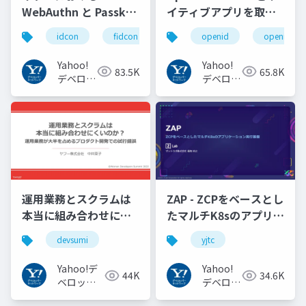
WebAuthn と Passkey
イティブアプリを取り
の UX の紹介と考察
巻く仕様と動向 Yahoo!
idcon
fidcon
openid
openid_to
#idcon #fidcon
JAPANの取り組み
#openid
Yahoo!
Yahoo!
83.5K
65.8K
#openid_tokyo
デベロッ
デベロッ
パーネッ
パーネッ
トワーク
トワーク
運用業務とスクラムは
ZAP - ZCPをベースとし
本当に組み合わせにく
たマルチK8sのアプリケ
いのか︖運用業務が大
ーション実行基盤
devsumi
yjtc
半を占めるプロダクト
#YJTC / YJTC21 B-3
開発での試行錯誤
Yahoo!デ
Yahoo!
44K
34.6K
ベロッパ
デベロッ
ーネット
パーネッ