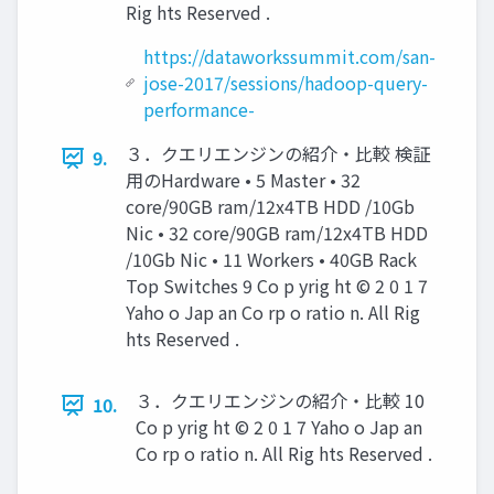
Rig hts Reserved .
https://dataworkssummit.com/san-
jose-2017/sessions/hadoop-query-
performance-
３．クエリエンジンの紹介・比較 検証
9.
用のHardware • 5 Master • 32
core/90GB ram/12x4TB HDD /10Gb
Nic • 32 core/90GB ram/12x4TB HDD
/10Gb Nic • 11 Workers • 40GB Rack
Top Switches 9 Co p yrig ht © 2 0 1 7
Yaho o Jap an Co rp o ratio n. All Rig
hts Reserved .
３．クエリエンジンの紹介・比較 10
10.
Co p yrig ht © 2 0 1 7 Yaho o Jap an
Co rp o ratio n. All Rig hts Reserved .