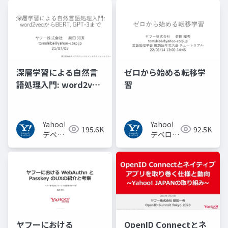
深層学習による自然言
ゼロから始める転移学
語処理入門: word2vec
習
からBERT, GPT-3まで
Yahoo!
Yahoo!
195.6K
92.5K
デベロ
デベロッ
ッパー
パーネッ
ネット
トワーク
ワーク
ヤフーにおける
OpenID Connectとネ