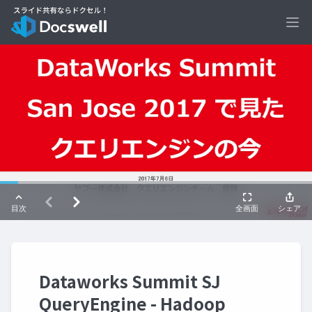
Ope
Dataworks Summit SJ
QueryEngine - Hadoop