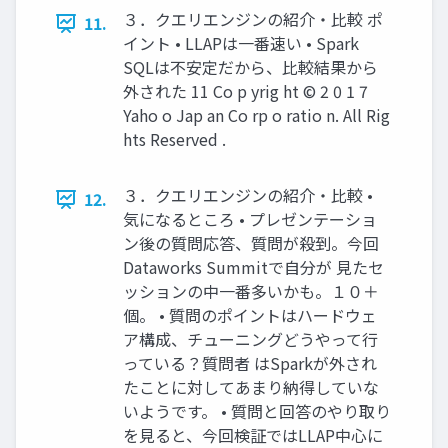
３．クエリエンジンの紹介・比較 ポ
11.
イント • LLAPは一番速い • Spark
SQLは不安定だから、比較結果から
外された 11 Co p yrig ht © 2 0 1 7
Yaho o Jap an Co rp o ratio n. All Rig
hts Reserved .
３．クエリエンジンの紹介・比較 •
12.
気になるところ • プレゼンテーショ
ン後の質問応答、質問が殺到。今回
Dataworks Summitで自分が 見たセ
ッションの中一番多いかも。１０＋
個。 • 質問のポイントはハードウェ
ア構成、チューニングどうやって行
っている？質問者 はSparkが外され
たことに対してあまり納得していな
いようです。 • 質問と回答のやり取り
を見ると、今回検証ではLLAP中心に