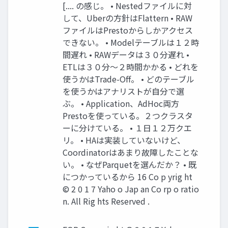
[.... の感じ。 • Nestedファイルに対
して、Uberの方針はFlattern • RAW
ファイルはPrestoからしかアクセス
できない。 • Modelテーブルは１２時
間遅れ • RAWデータは３０分遅れ •
ETLは３０分〜２時間かかる • どれを
使うかはTrade-Off。 • どのテーブル
を使うかはアナリストが自分で選
ぶ。 • Application、AdHoc両方
Prestoを使っている。２つクラスタ
ーに分けている。 • １日１２万クエ
リ。 • HAは実装していないけど、
Coordinatorはあまり故障したことな
い。 • なぜParquetを選んだか？ • 既
につかっているから 16 Co p yrig ht
© 2 0 1 7 Yaho o Jap an Co rp o ratio
n. All Rig hts Reserved .