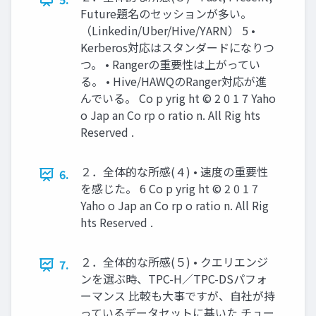
Future題名のセッションが多い。
（Linkedin/Uber/Hive/YARN） 5 •
Kerberos対応はスタンダードになりつ
つ。 • Rangerの重要性は上がってい
る。 • Hive/HAWQのRanger対応が進
んでいる。 Co p yrig ht © 2 0 1 7 Yaho
o Jap an Co rp o ratio n. All Rig hts
Reserved .
２．全体的な所感(４) • 速度の重要性
6.
を感じた。 6 Co p yrig ht © 2 0 1 7
Yaho o Jap an Co rp o ratio n. All Rig
hts Reserved .
２．全体的な所感(５) • クエリエンジ
7.
ンを選ぶ時、TPC-H／TPC-DSパフォ
ーマンス 比較も大事ですが、自社が持
っているデータセットに基いた チュー