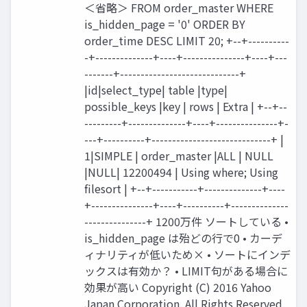
＜省略＞ FROM order_master WHERE
is_hidden_page = '0' ORDER BY
order_time DESC LIMIT 20; +--+----------
-+--------------+----+---------------+----+---
-------+-----------------------------+
|id|select_type| table |type|
possible_keys |key | rows | Extra | +--+--
---------+--------------+----+---------------+-
---+----------+-----------------------------+ |
1|SIMPLE | order_master |ALL | NULL
|NULL| 12200494 | Using where; Using
filesort | +--+-----------+--------------+----
+---------------+----+----------+--------------
---------------+ 1200万件 ソートしている •
is_hidden_page は殆どの行で0 • カーデ
ィナリティが低いため× • ソートにインデ
ックスは有効か？ • LIMIT句がある場合に
効果が高い Copyright (C) 2016 Yahoo
Japan Corporation. All Rights Reserved.