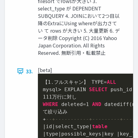
filesort でrowsが大きい 3.
select_type が DEPENDENT
SUBQUERY 4. JOINにおいて2つ目以
降のExtraにUsing whereが出力さて
い て rows が大きい 5. 大量更新 6. デ
ータ削除 Copyright (C) 2016 Yahoo
Japan Corporation. All Rights
Reserved. 無断引用・転載禁止
[beta]
33.
【
1.
フルスキャン】 TYPE
=
ALL
mysql
>
 EXPLAIN 
SELECT
 push_id 
111
WHERE
 deleted
=
1
AND
 datediff(n
+
--+-----------+---------+----
|
id
|
select_type
|
table
|
type
|
possible_keys
|
key 
|
key_l