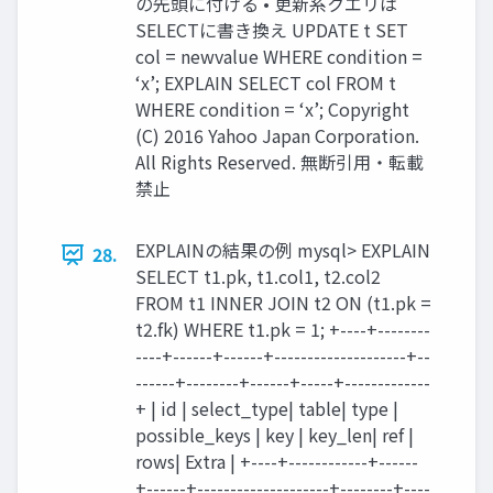
の先頭に付ける • 更新系クエリは
SELECTに書き換え UPDATE t SET
col = newvalue WHERE condition =
‘x’; EXPLAIN SELECT col FROM t
WHERE condition = ‘x’; Copyright
(C) 2016 Yahoo Japan Corporation.
All Rights Reserved. 無断引用・転載
禁止
EXPLAINの結果の例 mysql> EXPLAIN
28.
SELECT t1.pk, t1.col1, t2.col2
FROM t1 INNER JOIN t2 ON (t1.pk =
t2.fk) WHERE t1.pk = 1; +----+--------
----+------+------+--------------------+--
------+--------+------+-----+-------------
+ | id | select_type| table| type |
possible_keys | key | key_len| ref |
rows| Extra | +----+------------+------
+------+--------------------+--------+----