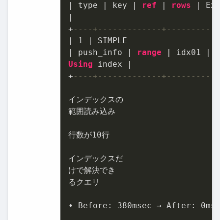
|
 type 
|
 key 
|
ref
|
rows
|
|
+
----+-------------+----------
|
1
|
|
 push_info 
|
range
|
 idx01 
|
Using
 index 
|
+
----+-------------+----------
インデックスの

範囲読み込み

行数が
10
行

インデックスだ

けで解決でき

るクエリ

• Before: 
380
msec → After: 
0
mse