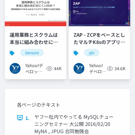
運用業務とスクラムは
ZAP - ZCPをベースとし
本当に組み合わせにく
たマルチK8sのアプリケ
いのか︖運用業務が大
ーション実行基盤
devsumi
yjtc
半を占めるプロダクト
#YJTC / YJTC21 B-3
開発での試行錯誤
Yahoo!デ
Yahoo!
44K
34.6K
ベロッパ
デベロッ
ーネット
パーネッ
ワーク
トワーク
各ページのテキスト
ヤフー社内でやってる MySQLチュー
1.
ニングセミナー 大公開 2016/02/20
MyNA , JPUG 合同勉強会