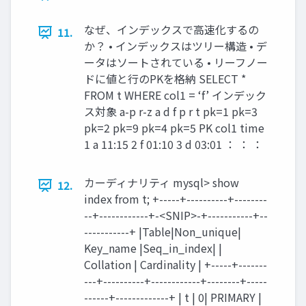
なぜ、インデックスで高速化するの
11.
か？ • インデックスはツリー構造 • デ
ータはソートされている • リーフノー
ドに値と行のPKを格納 SELECT *
FROM t WHERE col1 = ‘f’ インデック
ス対象 a-p r-z a d f p r t pk=1 pk=3
pk=2 pk=9 pk=4 pk=5 PK col1 time
1 a 11:15 2 f 01:10 3 d 03:01 ： ： ：
カーディナリティ mysql> show
12.
index from t; +-----+----------+--------
--+------------+-<SNIP>-+-----------+--
-----------+ |Table|Non_unique|
Key_name |Seq_in_index| |
Collation | Cardinality | +-----+-------
---+----------+------------+--------+-----
------+-------------+ | t | 0| PRIMARY |