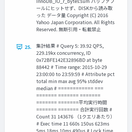
InnoDB_IO_r_bytes:sum バッファプ
ールにヒットせず、DISKから読み取
った データ量 Copyright (C) 2016
Yahoo Japan Corporation. All Rights
Reserved. 無断引用・転載禁止
集計結果 # Query 5: 39.92 QPS,
25.
229.19kx concurrency, ID
0x72BFE142E32896BD at byte
88442 # Time range: 2015-10-29
23:00:00 to 23:59:59 # Attribute pct
total min max avg 95% stddev
median # ============ ===
======= ======= =======
======= =======平均実行時間
======= ======= 合計実行回数 #
Count 31 143676 （1クエリあたり）
# Exec time 11 660s 150us 623ms
5ms 18ms 10ms 490us # Lock time