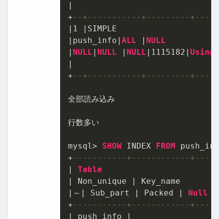
|
+
--+-----------+---------+----
|
1
|
|
push_info
|
ALL
|
NULL
|
NULL
|
NULL
|
NULL
|
1115182
|
Using
|
+
--+-----------+---------+----
全部読み込み

行数多い

mysql
>
SHOW
 INDEX 
FROM
+
-----------+------------+----
|
Table
|
 Non_unique 
|
|
～
|
 Sub_part 
|
 Packed 
|
Null
|
+
-----------+------------+----
|
 push_info 
|