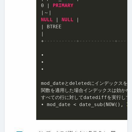
0
|
PRIMARY
|
～
|
NULL
|
NULL
|
|
|
+
-----------+------------+----
•

•

•

mod_dateとdeletedにインデックスを貼
関数を適用した場合インデックスは効かない
すべての行に対してdatediffを実行してる
• mod_date 
<
 date_sub(NOW(), 
I