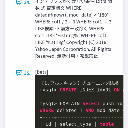
インデックスが効かない条件 Extra 関
34.
数 式 否定構文 WHERE
datediff(now(), mod_date) > '180'
WHERE col1 / 2 = 0 WHERE col1 != 3
LIKE検索 ※ 前方一致除く WHERE
col1 LIKE ‘%string%’ WHERE col1
LIKE ‘%string’ Copyright (C) 2016
Yahoo Japan Corporation. All Rights
Reserved. 無断引用・転載禁止
[beta]
35.
【
1.
フルスキャン】チューニング結果

mysql
>
CREATE
 INDEX idx01 
ON
 p
mysql
>
 EXPLAIN 
SELECT
 push_id 
WHERE
 deleted
=
1
AND
 mod_date 
<
+
----+-------------+----------
|
 id 
|
 select_type 
|
table