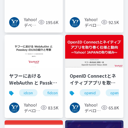
からBERT, GPT-3まで
Yahoo!
Yahoo!
195.6K
92.5K
デベロ
デベロッ
ッパー
パーネッ
ネット
トワーク
ワーク
ヤフーにおける
OpenID Connectとネ
WebAuthn と Passkey
イティブアプリを取り
の UX の紹介と考察
巻く仕様と動向 Yahoo!
idcon
fidcon
openid
openid_to
#idcon #fidcon
JAPANの取り組み
#openid
Yahoo!
Yahoo!
83.5K
65.8K
#openid_tokyo
デベロッ
デベロッ
パーネッ
パーネッ
トワーク
トワーク