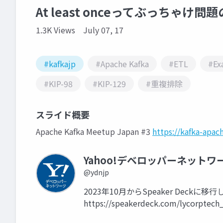
At least onceってぶっちゃけ問
1.3K Views
July 07, 17
#kafkajp
#Apache Kafka
#ETL
#Ex
#KIP-98
#KIP-129
#重複排除
スライド概要
Apache Kafka Meetup Japan #3
https://kafka-apa
Yahoo!デベロッパーネットワ
@ydnjp
2023年10月からSpeaker Dec
https://speakerdeck.com/lycorptech