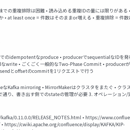
意味での重複排除は困難 • 読み込める重複IDの量には限りがある •
at least once = 件数はそのままor増える • 重複排除 
と
n単位でのidempotentなproduce • producerでsequentialなI
lなwrite • ごくごく一般的なTwo-Phase Commit • producerがtra
ageのsendとoffsetのcommitを1リクエストで行う
y onceなKafka mirroring • MirrorMakerはクラスタをまたぐ 
り、書き出す側でのstateの管理が必要 3. オペレーション/実装
/kafka/0.11.0.0/RELEASE_NOTES.html • https://www.confluen
• https://cwiki.apache.org/confluence/display/KAFKA/KIP-