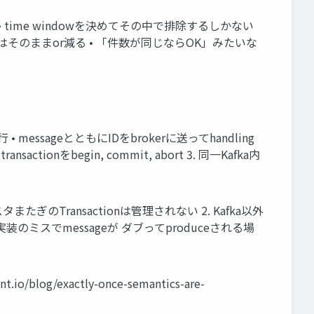
 time windowを決めてその中で排除するしかない
= 件数はそのままor減る • 「件数が同じならOK」みたいな
Dを発行 • messageとともにIDをbrokerに送ってhandling
nsactionをbegin, commit, abort 3. 同一Kafka内
• クラスタまたぎのTransactionは管理されない 2. Kafka以外
のミスでmessageが ダブってproduceされる場
t.io/blog/exactly-once-semantics-are-