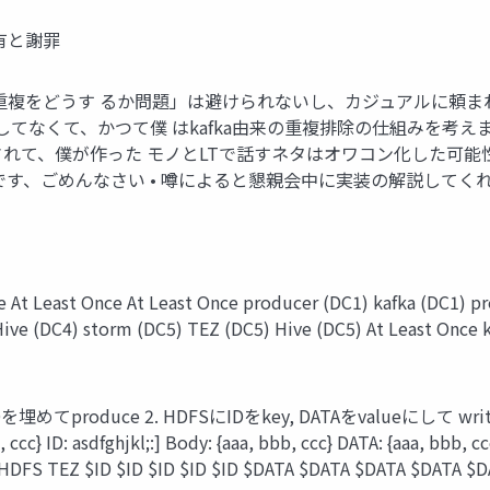
有と謝罪
側としては「重複をどうす るか問題」は避けられないし、カジュアルに頼
サポートしてなくて、かつて僕 はkafka由来の重複排除の仕組みを考えまし
29)対応がされて、僕が作った モノとLTで話すネタはオワコン化した可能性が・・
です、ごめんなさい • 噂によると懇親会中に実装の解説してく
st Once At Least Once producer (DC1) kafka (DC1) produ
ive (DC4) storm (DC5) TEZ (DC5) Hive (DC5) At Least Once ka
を埋めてproduce 2. HDFSにIDをkey, DATAをvalueにして wri
bb, ccc} ID: asdfghjkl;:] Body: {aaa, bbb, ccc} DATA: {aaa, bbb,
HDFS TEZ $ID $ID $ID $ID $ID $DATA $DATA $DATA $DATA $