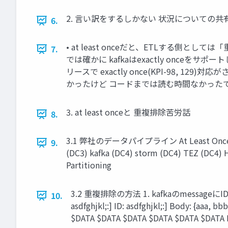
2. 言い訳をするしかない 状況についての共
6.
• at least onceだと、ETLする
7.
では確かに kafkaはexactly onceを
リースで exactly once(KPI-98, 1
かったけど コードまでは読む時間なかった
3. at least onceと 重複排除苦労話
8.
3.1 弊社のデータパイプライン At Least Once At Lea
9.
(DC3) kafka (DC4) storm (DC4) TEZ (DC4) H
Partitioning
3.2 重複排除の方法 1. kafkaのmessageにID
10.
asdfghjkl;:] ID: asdfghjkl;:] Body: {aaa, b
$DATA $DATA $DATA $DATA $DATA $DATA 