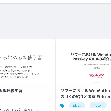
める転移学習
ヤフーにおける WebAuthn と
の UX の紹介と考察 #idcon #
idcon
fidcon
hoo!デベロッパーネット