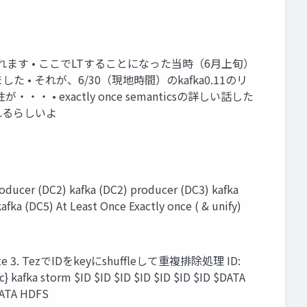
まれます • ここでLTすることになった当時（6月上旬）
た • それが、6/30（現地時間）のkafka0.11のリ
・ • exactly once semanticsの詳しい話した
れるらしいよ
cer (DC2) kafka (DC2) producer (DC3) kafka
fka (DC5) At Least Once Exactly once ( & unify)
te 3. TezでIDをkeyにshuffleして重複排除処理 ID:
 ccc} kafka storm $ID $ID $ID $ID $ID $ID $ID $DATA
DATA HDFS