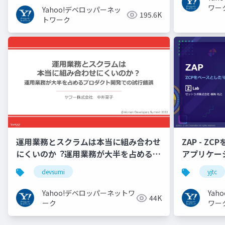
ワー
Yahoo!デベロッパーネッ
195.6K
トワーク
運用業務とスクラムは本当に組み合わせ
ZAP - Z
にくいのか︖運用業務が大半を占めるプ
アプリケーシ
ロダクト開発での試行錯誤
YJTC21 B-3
devsumi
yjtc
Yahoo!デベロッパーネットワ
Ya
44K
ーク
ワー