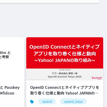
 Passkey
OpenID Connectとネイティブアプリを
fidcon
取り巻く仕様と動向 Yahoo! JAPANの取
り組み #openid #openid_tokyo
openid
openid_tokyo