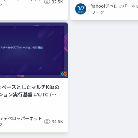
92.5K
ク
Yahoo!デベロッパーネ
ワーク
CPをベースとしたマルチK8sの
ョン実行基盤 #YJTC /
hoo!デベロッパーネット
34.6K
ク