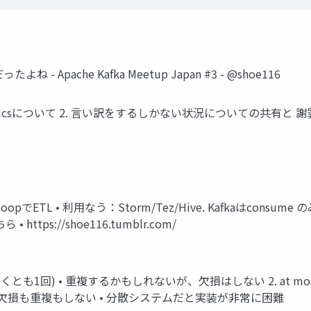
 - Apache Kafka Meetup Japan #3 - @shoe116
について 2. 言い訳をするしかない状況についての共有と 謝罪 3. at l
TL • 利用なう：Storm/Tez/Hive. Kafkaはconsume のみ • Java
ら • https://shoe116.tumblr.com/
t once(少なくとも1回) • 重複するかもしれないが、欠損はしない 2. a
1回） • 欠損も重複もしない • 分散システムだと実装が非常に困難