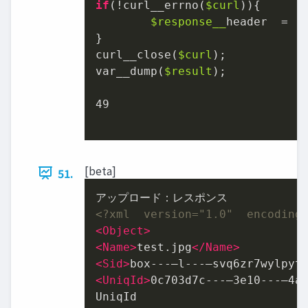
if
(!curl_̲errno(
$curl
)){

$response_
̲header  =  
}

curl_̲close(
$curl
);

var_̲dump(
$result
);

49
[beta]
51.
<?xml  version="1.0"  encoding
<
Object
>
<
Name
>
test.jpg
</
Name
>
<
Sid
>
box-‐‑‒l-‐‑‒svq6zr7wylpyt
<
UniqId
>
0c703d7c-‐‑‒3e10-‐‑‒4a