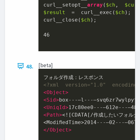
curl_̲setopt_̲
array
(
$ch
,  
$cur
$result
  =  curl_̲exec(
$ch
);

curl_̲close(
$ch
);

46
[beta]
48.
<?xml  version="1.0"  encoding
<
Object
>
<
Sid
>
box-‐‑‒l-‐‑‒svq6zr7wylpyt
<
UniqId
>
17c80ee0-‐‑‒612e-‐‑‒48
<
Path
>
<![CDATA[/作成したいフォルダ
</
Object
>