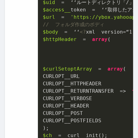
$uid
$access_
$url
  =  
'https://ybox.yahooap
//  フォルダ作成のボディ
$body
  =  ʻ‘
<?
xml  version=“
1.
$httpHeader
  =  
array
(

$curlSetoptArray
  =  
array
(

CURLOPT_̲URL                  
CURLOPT_̲HTTPHEADER           
CURLOPT_̲RETURNTRANSFER  =>  
t
CURLOPT_̲VERBOSE              
CURLOPT_̲HEADER               
CURLOPT_̲POST                 
CURLOPT_̲POSTFIELDS           
$ch
  =  curl_̲init();
