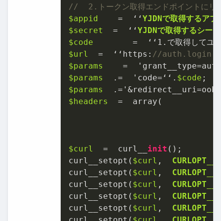
//  2.トークン取得エンドポイントに
$appid
=
  ʻ‘
YJDNで取得するアプ
$secret
=
  ʻ‘
YJDNで取得するシー
$code
=
  ʻ‘
1
$url
=
  ʻ‘https:
//auth.login
$params
=
  'grant_̲type
=
aut
$params
.=
  'code
=
ʻ‘.
$code
$params
.=
'
&
redirect_̲uri
=
$headers
=
  array(

                              
                              
$curl
=
  curl_̲
init
();

curl_̲setopt(
$curl
,  
CURLOPT_̲
curl_̲setopt(
$curl
,  
CURLOPT_̲
curl_̲setopt(
$curl
,  
CURLOPT_̲
curl_̲setopt(
$curl
,  
CURLOPT_̲
curl_̲setopt(
$curl
,  
CURLOPT_̲
curl_̲setopt(
$curl
,  
CURLOPT_̲