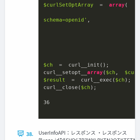
$curlSetOptArray
  =  
array
(

                              
schema=openid'
,

                              
                              
                              
                              
$ch
  =  curl_̲init();

curl_̲setopt_̲
array
(
$ch
,  
$cur
$result
  =  curl_̲exec(
$ch
);

curl_̲close(
$ch
);

36
UserInfoAPI：レスポンス ・レスポンス
38.
{“user_̲id”:“SVQ6ZR7WYLPYTN3OT