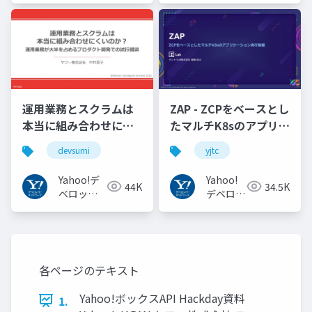
トワーク
トワーク
運用業務とスクラムは
ZAP - ZCPをベースとし
本当に組み合わせにく
たマルチK8sのアプリケ
いのか︖運用業務が大
ーション実行基盤
devsumi
yjtc
半を占めるプロダクト
#YJTC / YJTC21 B-3
開発での試行錯誤
Yahoo!デ
Yahoo!
44K
34.5K
ベロッパ
デベロッ
ーネット
パーネッ
ワーク
トワーク
各ページのテキスト
Yahoo!ボックスAPI Hackday資料
1.