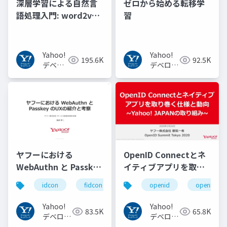
深層学習による自然言
ゼロから始める転移学
語処理入門: word2vec
習
からBERT, GPT-3まで
Yahoo!
Yahoo!
195.6K
92.5K
デベロ
デベロッ
ッパー
パーネッ
ネット
トワーク
ワーク
ヤフーにおける
OpenID Connectとネ
WebAuthn と Passkey
イティブアプリを取り
の UX の紹介と考察
巻く仕様と動向 Yahoo!
idcon
fidcon
openid
openid_to
#idcon #fidcon
JAPANの取り組み
#openid
Yahoo!
Yahoo!
83.5K
65.8K
#openid_tokyo
デベロッ
デベロッ
パーネッ
パーネッ