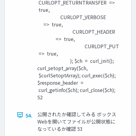
CURLOPT_̲RETURNTRANSFER =>
true,
CURLOPT_̲VERBOSE
=> true,
CURLOPT_̲HEADER
=> true,
CURLOPT_̲PUT
=> true,
); $ch = curl_̲init();
curl_̲setopt_̲array($ch,
$curlSetoptArray); curl_̲exec($ch);
$response_̲header =
curl_̲getinfo($ch); curl_̲close($ch);
52
公開されたか確認してみる ボックス
54.
Webを開いてファイルが公開状態に
なっているか確認 53