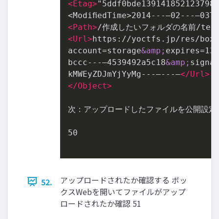
<
Etag
>
"5ddf0bde139141852123798
<
Path
>
/作成したいフォルダの名前/test
<
Url
>
https://yoctfs.jp/res/box-
account=storage
&amp;
expires=13
bccc-‐‑‒4539492a5c18
&amp;
signat
kMWEyZDJmYjYyMg-‐‑‒-‐‑‒
</
Url
>
</
Object
>
次：アップロードしたファイルを公開設定す
50	

アップロードされたか確認する ボッ
52.
クスWebを開いてファイルがアップ
ロードされたか確認 51