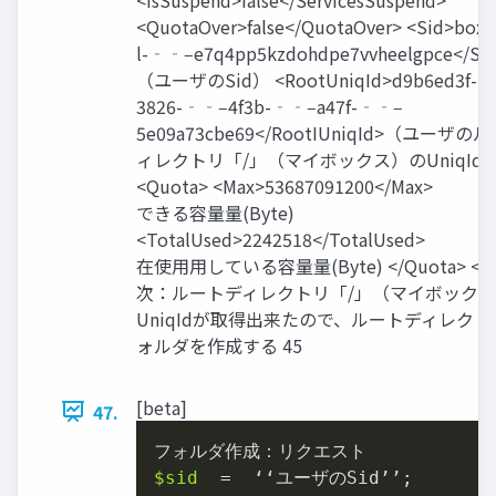
<QuotaOver>false</QuotaOver> <Sid>bo
l-‐‑‒e7q4pp5kzdohdpe7vvheelgpce<
（ユーザのSid） <RootUniqId>d9b6ed3f-
3826-‐‑‒4f3b-‐‑‒a47f-‐‑‒
5e09a73cbe69</RootIUniqId>（ユーザ
ィレクトリ「/」（マイボックス）のUniqId
<Quota> <Max>53687091200</Max
できる容量量(Byte)
<TotalUsed>2242518</TotalUs
在使⽤用している容量量(Byte) </Quota> </U
次：ルートディレクトリ「/」（マイボック
UniqIdが取得出来たので、ルートディレク
ォルダを作成する 45
[beta]
47.
$sid