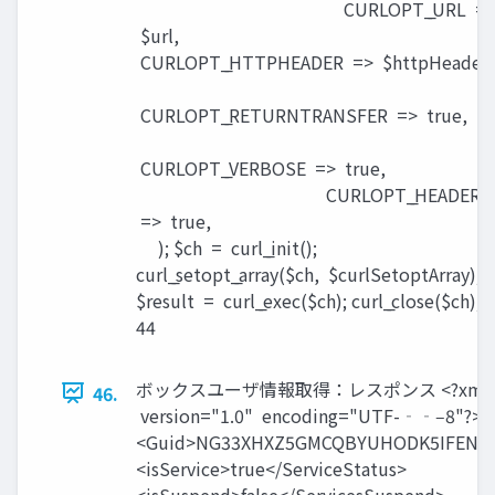
CURLOPT_̲URL =
$url,
CURLOPT_̲HTTPHEADER => $httpHeader,
CURLOPT_̲RETURNTRANSFER => true,
CURLOPT_̲VERBOSE => true
CURLOPT_̲HEADER
=> true,
); $ch = curl_̲init();
curl_̲setopt_̲array($ch, $curlSetoptArray);
$result = curl_̲exec($ch); curl_̲close($ch);
44
ボックスユーザ情報取得：レスポンス <?xml
46.
version="1.0" encoding="UTF-‐‑‒8"?> 
<Guid>NG33XHXZ5GMCQBYUHODK5IFENQ<
<isService>true</ServiceStatus>
<isSuspend>false</ServicesSuspend>