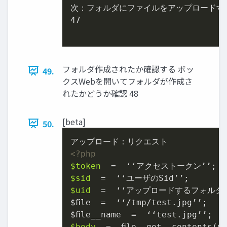
次：フォルダにファイルをアップロードする
47	

フォルダ作成されたか確認する ボッ
49.
クスWebを開いてフォルダが作成さ
れたかどうか確認 48
[beta]
50.
<?php
$token
$sid
$uid
  =  ʻ‘アップロードするフォルダのU
$ﬁle  =  ʻ‘/tmp/test.jpgʼ’;

$body