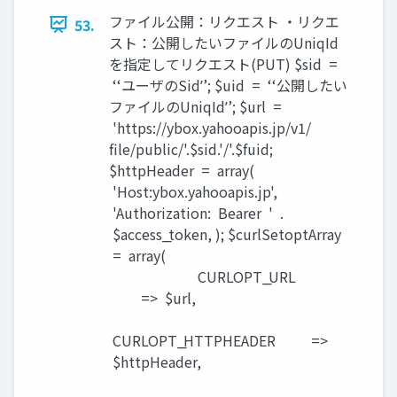
ファイル公開：リクエスト ・リクエ
53.
スト：公開したいファイルのUniqId
を指定してリクエスト(PUT) $sid =
ʻ‘ユーザのSidʼ’; $uid = ʻ‘公開したい
ファイルのUniqIdʼ’; $url =
'https://ybox.yahooapis.jp/v1/
ﬁle/public/'.$sid.'/'.$fuid;
$httpHeader = array(
'Host:ybox.yahooapis.jp',
'Authorization: Bearer ' .
$access_̲token, ); $curlSetoptArray
= array(
CURLOPT_̲URL
=> $url,
CURLOPT_̲HTTPHEADER =>
$httpHeader,