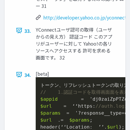
ー 31
http://developer.yahoo.co.jp/yconnect/
YConnectユーザ認可の取得（ユーザ
33.
からの見え方） 認証コード このアプ
リがユーザーに対して Yahoo!の各リ
ソースへアクセスする 許可を求める
画面です。 32
[beta]
34.
トークン
、
//    1.認証コードを取得画⾯面を表⽰
$appid
=
  'dj0zaiZpPTZq
$url
=
  ʻ‘https:
//auth.logi
$params
=
  '
?
response_̲type
=
c
$url
.=
$params
;

header(ʻ‘Location:  ʼ’.
$url
); 