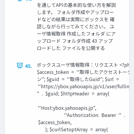
を通してAPIの基本的な使い方を解説
します。 フォルダ作成やアップロー
ドなどの結果は実際にボックスを 確
認しながら行ってみてください。 ユ
ーザ情報取得 作成したフォルダ にア
ップロード フォルダ作成 43 アップ
ロードした ファイルを公開する
ボックスユーザ情報取得：リクエスト <?php
45.
$access_̲token = ʻ‘取得したアクセストーク
ンʼ’; $guid = ʻ‘取得したGuidʼ’; $url =
ʻ‘https://ybox.yahooapis.jp/v1/user/fullinfo
ʼ’ . $guid; $httpHeader = array(
ʻ‘Host:ybox.yahooapis.jpʼ’
ʻ‘Authorization: Bearer ʻ‘ .
$access_̲token,
); $curlSetoptArray = array