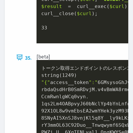
$result
=
  curl_̲exec(
$curl
);

curl_̲close(
$curl
);

33
[beta]
35.
トークン取得エンドポイントのレスポンスの
"{"
access_̲token
":"
6GMsysoGhJvb
rbdaQsdHrB0SmRDvjM.v4vBmWA8rmeX
CcmRwnlgWCq0vyn.

1qs2Lm4OABpvyJ60bNclYp4bYnLnfg_
92X1OL8w9vmEbsEA2wmYHek3yzM93Ru
8SNyAI5XnSJ8vnjKl5q8Y_̲ly9kLKxW
rY3mmOL63C92Duo_̲Tnwqwymf6SQxWQ
PWZi.U_̲6XqTFNLval1.OnqKWYSe0RQ