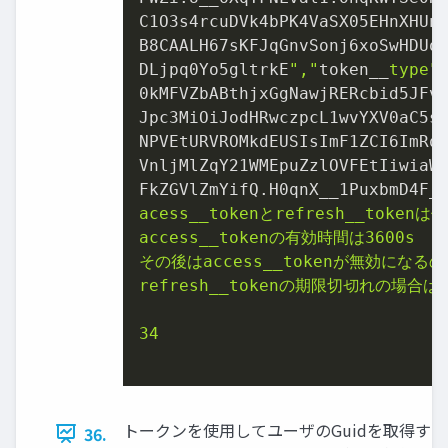
C1O3s4rcuDVk4bPK4VaSX05EHnXHUn0
B8CAALH67sKFJqGnvSonj6xoSwHDUol
DLjpq0Yo5gltrkE
","
token_̲
type
"
0kMFVZbABthjxGgNawjRERcbid5JFv
Jpc3MiOiJodHRwczpcL1wvYXV0aC5sb
NPVEtURVROMkdEUSIsImF1ZCI6ImRqM
VnljMlZqY21WMEpuZzlOVFEtIiwiaWF
FkZGVlZmYifQ.H0qnX_̲1PuxbmD4F_
acess_̲tokenとrefresh_̲token
access_̲tokenの有効時間は3600s

その後はaccess_̲tokenが無効になるので
refresh_̲tokenの期限切切れの場
34	

トークンを使用してユーザのGuidを取得する 
36.