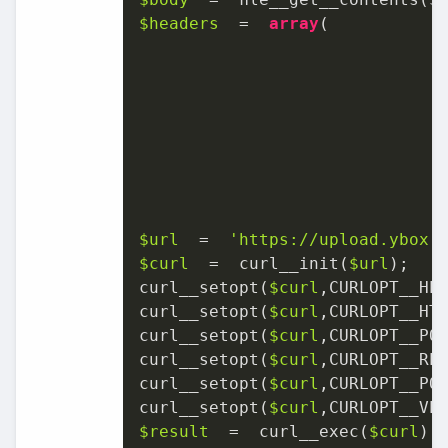
$headers
  =  
array
(

                              
                               
                               
                              
                              
                               
                              
$url
  =  
'https://upload.ybox.
$curl
  =  curl_̲init(
$url
);

curl_̲setopt(
$curl
,CURLOPT_̲HE
curl_̲setopt(
$curl
,CURLOPT_̲HT
curl_̲setopt(
$curl
,CURLOPT_̲PO
curl_̲setopt(
$curl
,CURLOPT_̲RE
curl_̲setopt(
$curl
,CURLOPT_̲PO
curl_̲setopt(
$curl
,CURLOPT_̲VE
$result
  =  curl_̲exec(
$curl