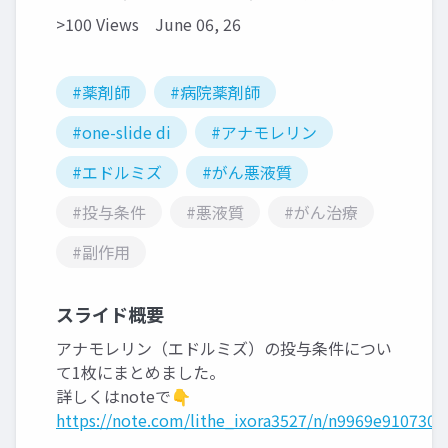
>100 Views
June 06, 26
#薬剤師
#病院薬剤師
#one-slide di
#アナモレリン
#エドルミズ
#がん悪液質
#投与条件
#悪液質
#がん治療
#副作用
スライド概要
アナモレリン（エドルミズ）の投与条件につい
て1枚にまとめました。
詳しくはnoteで👇
https://note.com/lithe_ixora3527/n/n9969e910730f