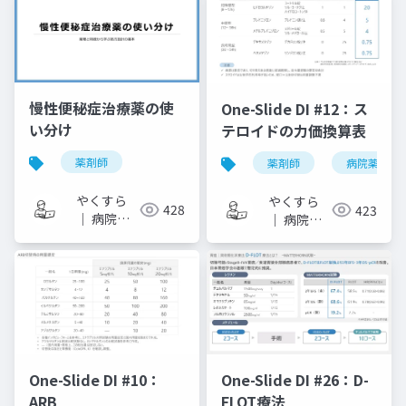
モ
モ
慢性便秘症治療薬の使
One-Slide DI #12：ス
い分け
テロイドの力価換算表
薬剤師
薬剤師
病院薬剤師
やくすら
やくすら
428
423
｜ 病院薬
｜ 病院薬
剤師のスラ
剤師のスラ
イドメモ
イドメモ
One-Slide DI #10：
One-Slide DI #26：D-
ARB
FLOT療法