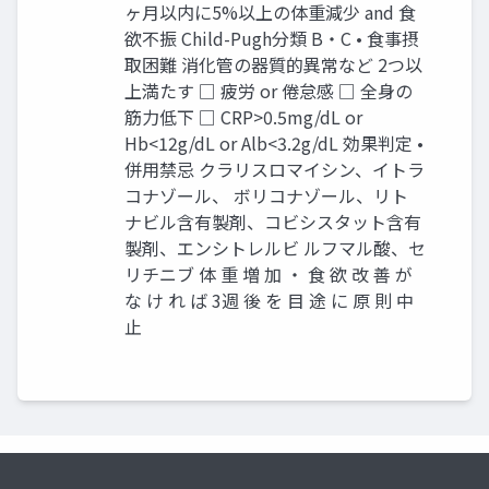
ヶ月以内に5%以上の体重減少 and 食
欲不振 Child-Pugh分類 B・C • 食事摂
取困難 消化管の器質的異常など 2つ以
上満たす □ 疲労 or 倦怠感 □ 全身の
筋力低下 □ CRP>0.5mg/dL or
Hb<12g/dL or Alb<3.2g/dL 効果判定 •
併用禁忌 クラリスロマイシン、イトラ
コナゾール、 ボリコナゾール、リト
ナビル含有製剤、コビシスタット含有
製剤、エンシトレルビ ルフマル酸、セ
リチニブ 体 重 増 加 ・ 食 欲 改 善 が
な け れ ば 3週 後 を 目 途 に 原 則 中
止