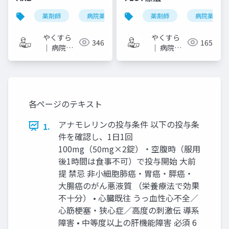
薬剤師
病院薬剤師
one-slide di
薬剤師
病院薬剤師
arb
やくすら
やくすら
346
165
｜ 病院薬
｜ 病院薬
剤師のスラ
剤師のスラ
イドメモ
イドメモ
各ページのテキスト
アナモレリンの投与条件 以下の投与条
1.
件を確認し、1日1回
100mg（50mg×2錠）・空腹時（服用
後1時間は食事不可）で投与開始 大前
提 禁忌 非小細胞肺癌・胃癌・膵癌・
大腸癌のがん悪液質 （栄養療法で効果
不十分） • 心臓既往 うっ血性心不全／
心筋梗塞・狭心症／高度の刺激伝 導系
障害 • 中等度以上の肝機能障害 必須 6