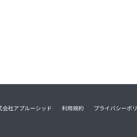
アナモレリン
エドルミズ
がん悪液質
式会社アプルーシッド
利用規約
プライバシーポ