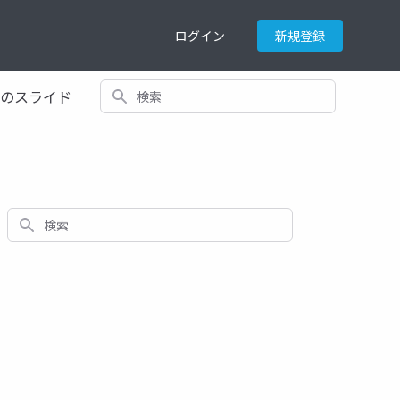
ログイン
新規登録
検索
てのスライド
検索