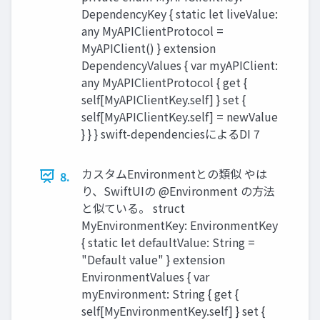
DependencyKey { static let liveValue:
any MyAPIClientProtocol =
MyAPIClient() } extension
DependencyValues { var myAPIClient:
any MyAPIClientProtocol { get {
self[MyAPIClientKey.self] } set {
self[MyAPIClientKey.self] = newValue
} } } swift-dependenciesによるDI 7
カスタムEnvironmentとの類似 やは
8.
り、SwiftUIの @Environment の方法
と似ている。 struct
MyEnvironmentKey: EnvironmentKey
{ static let defaultValue: String =
"Default value" } extension
EnvironmentValues { var
myEnvironment: String { get {
self[MyEnvironmentKey.self] } set {