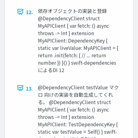
依存オブジェクトの実装と登録
12.
@DependencyClient struct
MyAPIClient { var fetch: () async
throws -> Int } extension
MyAPIClient: DependencyKey {
static var liveValue: MyAPIClient = {
return .init(fetch: { // ... return
number }) }() } swift-dependencies
によるDI 12
@DependencyClient testValue マク
13.
ロ 向けの実装を自動生成してくれ
る。 @DependencyClient struct
MyAPIClient { var fetch: () async
throws -> Int } extension
MyAPIClient: TestDependencyKey {
static var testValue = Self() } swift-