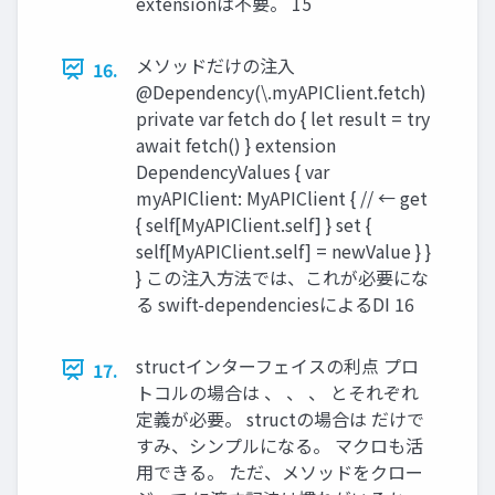
extensionは不要。 15
メソッドだけの注入
16.
@Dependency(\.myAPIClient.fetch)
private var fetch do { let result = try
await fetch() } extension
DependencyValues { var
myAPIClient: MyAPIClient { // ← get
{ self[MyAPIClient.self] } set {
self[MyAPIClient.self] = newValue } }
} この注入方法では、これが必要にな
る swift-dependenciesによるDI 16
structインターフェイスの利点 プロ
17.
トコルの場合は 、 、 、 とそれぞれ
定義が必要。 structの場合は だけで
すみ、シンプルになる。 マクロも活
用できる。 ただ、メソッドをクロー