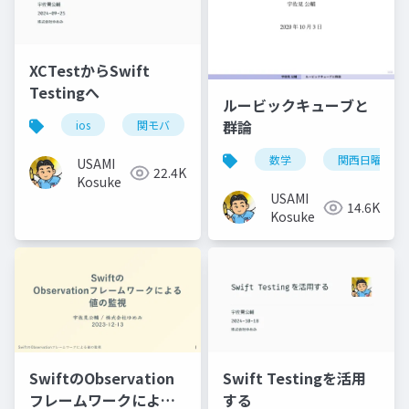
XCTestからSwift
Testingへ
ルービックキューブと
群論
ios
関モバ
数学
関西日曜数学
USAMI
22.4K
Kosuke
USAMI
14.6K
Kosuke
SwiftのObservation
Swift Testingを活用
フレームワークによる
する