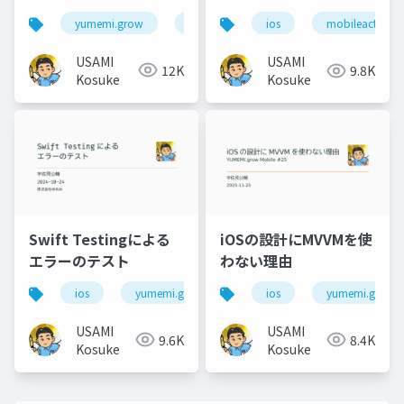
値の監視
yumemi.grow
ios
ios
mobileact
USAMI
USAMI
12K
9.8K
Kosuke
Kosuke
Swift Testingによる
iOSの設計にMVVMを使
エラーのテスト
わない理由
ios
yumemi.grow
ios
yumemi.grow
USAMI
USAMI
9.6K
8.4K
Kosuke
Kosuke