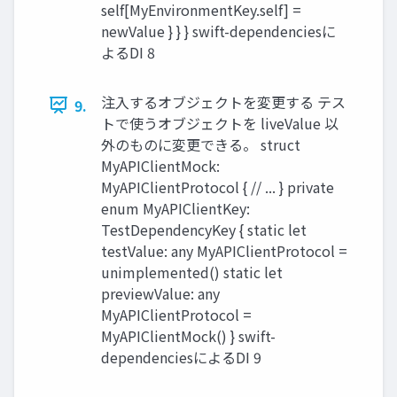
self[MyEnvironmentKey.self] =
newValue } } } swift-dependenciesに
よるDI 8
注入するオブジェクトを変更する テス
9.
トで使うオブジェクトを liveValue 以
外のものに変更できる。 struct
MyAPIClientMock:
MyAPIClientProtocol { // ... } private
enum MyAPIClientKey:
TestDependencyKey { static let
testValue: any MyAPIClientProtocol =
unimplemented() static let
previewValue: any
MyAPIClientProtocol =
MyAPIClientMock() } swift-
dependenciesによるDI 9