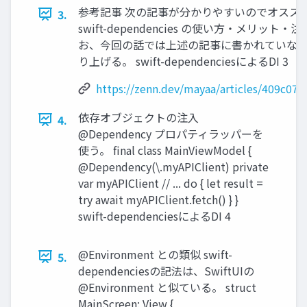
参考記事 次の記事が分かりやすいのでオスス
3.
swift-dependencies の使い方・メリット・注
お、今回の話では上述の記事に書かれていな
り上げる。 swift-dependenciesによるDI 3
https://zenn.dev/mayaa/articles/409c07
依存オブジェクトの注入
4.
@Dependency プロパティラッパーを
使う。 final class MainViewModel {
@Dependency(\.myAPIClient) private
var myAPIClient // ... do { let result =
try await myAPIClient.fetch() } }
swift-dependenciesによるDI 4
@Environment との類似 swift-
5.
dependenciesの記法は、SwiftUIの
@Environment と似ている。 struct
MainScreen: View {