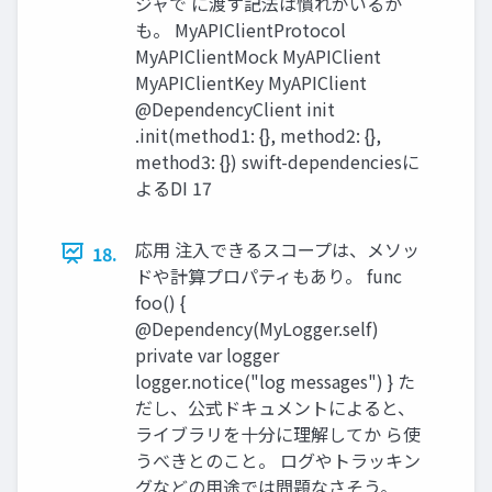
ジャで に渡す記法は慣れがいるか
も。 MyAPIClientProtocol
MyAPIClientMock MyAPIClient
MyAPIClientKey MyAPIClient
@DependencyClient init
.init(method1: {}, method2: {},
method3: {}) swift-dependenciesに
よるDI 17
応用 注入できるスコープは、メソッ
18.
ドや計算プロパティもあり。 func
foo() {
@Dependency(MyLogger.self)
private var logger
logger.notice("log messages") } た
だし、公式ドキュメントによると、
ライブラリを十分に理解してか ら使
うべきとのこと。 ログやトラッキン
グなどの用途では問題なさそう。