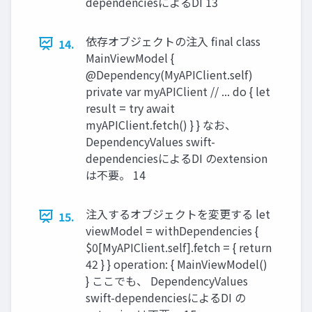
dependenciesによるDI 13
依存オブジェクトの注入 final class
14.
MainViewModel {
@Dependency(MyAPIClient.self)
private var myAPIClient // ... do { let
result = try await
myAPIClient.fetch() } } なお、
DependencyValues swift-
dependenciesによるDI のextension
は不要。 14
注入するオブジェクトを変更する let
15.
viewModel = withDependencies {
$0[MyAPIClient.self].fetch = { return
42 } } operation: { MainViewModel()
} ここでも、 DependencyValues
swift-dependenciesによるDI の