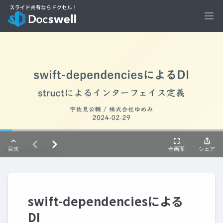
Ope
swift-dependenciesによる
DI