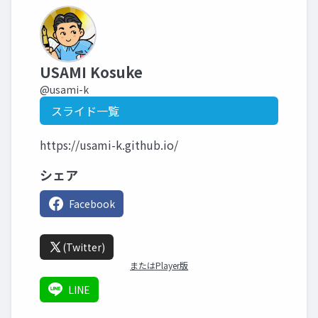
USAMI Kosuke
@usami-k
スライド一覧
https://usami-k.github.io/
シェア
Facebook
(Twitter)
またはPlayer版
LINE