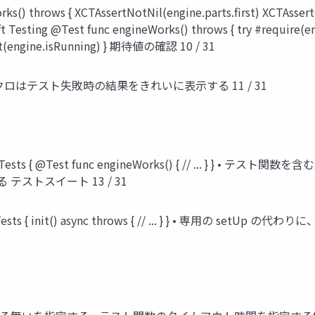
) throws { XCTAssertNotNil(engine.parts.first) XCTAssert
t Testing @Test func engineWorks() throws { try #require(engi
ect(engine.isRunning) } 期待値の確認 10 / 31
 マクロはテスト失敗時の結果をきれいに表示する 11 / 31
kTests { @Test func engineWorks() { // ... } 
テストスイート 13 / 31
ests { init() async throws { // ... } } • 専用の setUp の