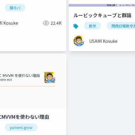
関モバ
ルービックキューブと群論
I Kosuke
22.4K
数学
関西日曜数学
USAMI Kosuke
にMVVMを使わない理由
yumemi.grow