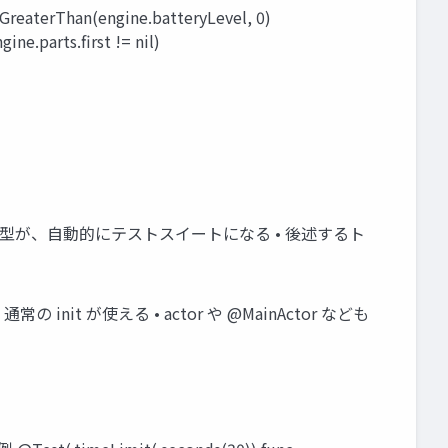
GreaterThan(engine.batteryLevel, 0)
ne.parts.first != nil)
} • テスト関数を含む型が、自動的にテストスイートになる • 後述するト
代わりに、通常の init が使える • actor や @MainActor なども