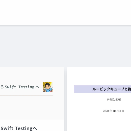
Swift Testingへ