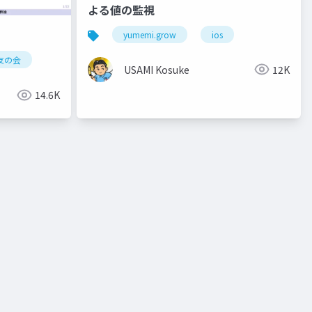
よる値の監視
yumemi.grow
ios
友の会
USAMI Kosuke
12K
14.6K