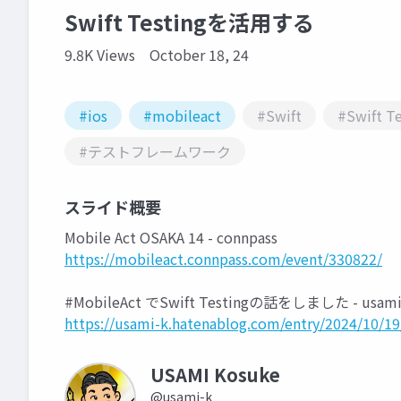
Swift Testingを活用する
9.8K Views
October 18, 24
#ios
#mobileact
#Swift
#Swift Te
#テストフレームワーク
スライド概要
Mobile Act OSAKA 14 - connpass
https://mobileact.connpass.com/event/330822/
#MobileAct でSwift Testingの話をしました - usa
https://usami-k.hatenablog.com/entry/2024/10/1
USAMI Kosuke
@usami-k