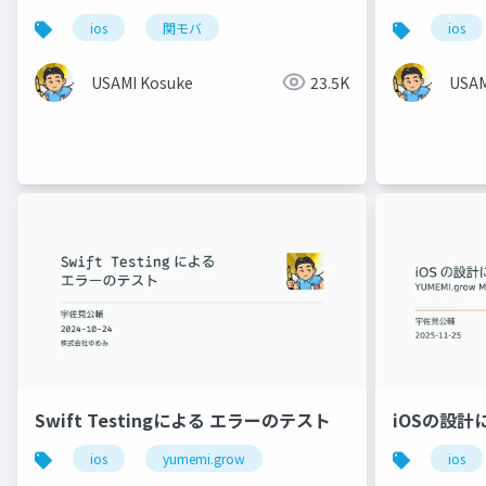
ios
関モバ
ios
USAMI Kosuke
23.5K
USAM
Swift Testingによる エラーのテスト
iOSの設計
ios
yumemi.grow
ios