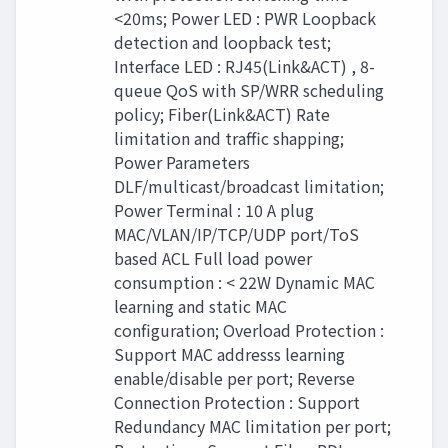
<20ms; Power LED : PWR Loopback
detection and loopback test;
Interface LED : RJ45(Link&ACT) , 8-
queue QoS with SP/WRR scheduling
policy; Fiber(Link&ACT) Rate
limitation and traﬃc shapping;
Power Parameters
DLF/multicast/broadcast limitation;
Power Terminal : 10 A plug
MAC/VLAN/IP/TCP/UDP port/ToS
based ACL Full load power
consumption : < 22W Dynamic MAC
learning and static MAC
conﬁguration; Overload Protection :
Support MAC addresss learning
enable/disable per port; Reverse
Connection Protection : Support
Redundancy MAC limitation per port;