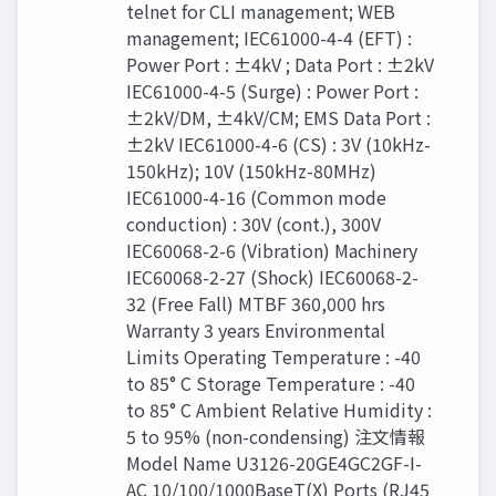
telnet for CLI management; WEB
management; IEC61000-4-4 (EFT) :
Power Port : ±4kV ; Data Port : ±2kV
IEC61000-4-5 (Surge) : Power Port :
±2kV/DM, ±4kV/CM; EMS Data Port :
±2kV IEC61000-4-6 (CS) : 3V (10kHz-
150kHz); 10V (150kHz-80MHz)
IEC61000-4-16 (Common mode
conduction) : 30V (cont.), 300V
IEC60068-2-6 (Vibration) Machinery
IEC60068-2-27 (Shock) IEC60068-2-
32 (Free Fall) MTBF 360,000 hrs
Warranty 3 years Environmental
Limits Operating Temperature : -40
to 85° C Storage Temperature : -40
to 85° C Ambient Relative Humidity :
5 to 95% (non-condensing) 注文情報
Model Name U3126-20GE4GC2GF-I-
AC 10/100/1000BaseT(X) Ports (RJ45