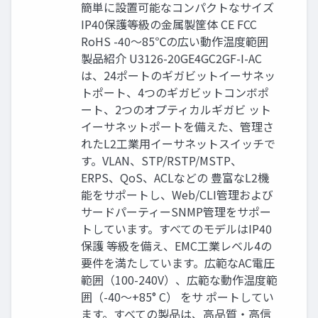
簡単に設置可能なコンパクトなサイズ
IP40保護等級の金属製筐体 CE FCC
RoHS -40〜85℃の広い動作温度範囲
製品紹介 U3126-20GE4GC2GF-I-AC
は、24ポートのギガビットイーサネッ
トポート、4つのギガビットコンボポ
ート、2つのオプティカルギガビ ット
イーサネットポートを備えた、管理さ
れたL2工業用イーサネットスイッチで
す。VLAN、STP/RSTP/MSTP、
ERPS、QoS、ACLなどの 豊富なL2機
能をサポートし、Web/CLI管理および
サードパーティーSNMP管理をサポー
トしています。すべてのモデルはIP40
保護 等級を備え、EMC工業レベル4の
要件を満たしています。広範なAC電圧
範囲（100-240V）、広範な動作温度範
囲（-40〜+85° C） をサ ポートしてい
ます。すべての製品は、高品質・高信