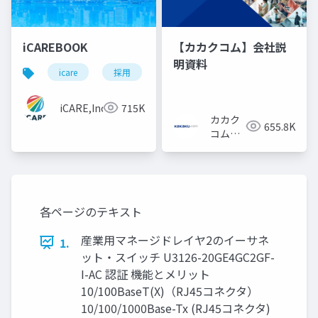
iCAREBOOK
【カカクコム】会社説
明資料
icare
採用
カルチャーデック
採用資料
iCARE,Inc
715K
カカク
655.8K
コム採
用担当
各ページのテキスト
産業用マネージドレイヤ2のイーサネ
1.
ット・スイッチ U3126-20GE4GC2GF-
I-AC 認証 機能とメリット
10/100BaseT(X)（RJ45コネクタ）
10/100/1000Base-Tx (RJ45コネクタ)