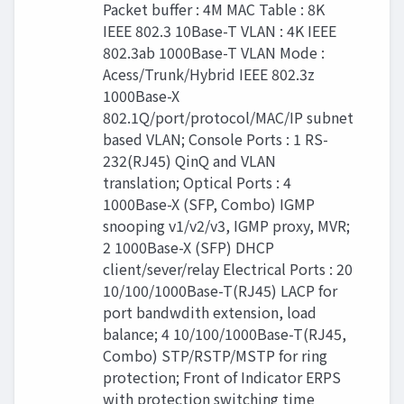
Packet buﬀer : 4M MAC Table : 8K
IEEE 802.3 10Base-T VLAN : 4K IEEE
802.3ab 1000Base-T VLAN Mode :
Acess/Trunk/Hybrid IEEE 802.3z
1000Base-X
802.1Q/port/protocol/MAC/IP subnet
based VLAN; Console Ports : 1 RS-
232(RJ45) QinQ and VLAN
translation; Optical Ports : 4
1000Base-X (SFP, Combo) IGMP
snooping v1/v2/v3, IGMP proxy, MVR;
2 1000Base-X (SFP) DHCP
client/sever/relay Electrical Ports : 20
10/100/1000Base-T(RJ45) LACP for
port bandwdith extension, load
balance; 4 10/100/1000Base-T(RJ45,
Combo) STP/RSTP/MSTP for ring
protection; Front of Indicator ERPS
with protection switching time