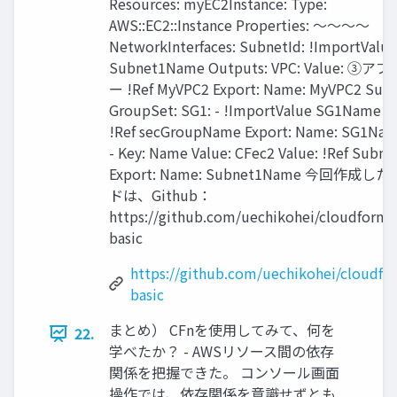
Resources: myEC2Instance: Type:
AWS::EC2::Instance Properties: ～～～～
NetworkInterfaces: SubnetId: !ImportValue
Subnet1Name Outputs: VPC: Value: ③
ー !Ref MyVPC2 Export: Name: MyVPC2 Subn
GroupSet: SG1: - !ImportValue SG1Name Va
!Ref secGroupName Export: Name: SG1Nam
- Key: Name Value: CFec2 Value: !Ref Sub
Export: Name: Subnet1Name 今回作成し
ドは、Github：
https://github.com/uechikohei/cloudforma
basic
https://github.com/uechikohei/cloudfo
basic
まとめ） CFnを使用してみて、何を
22.
学べたか？ - AWSリソース間の依存
関係を把握できた。 コンソール画面
操作では、依存関係を意識せずとも