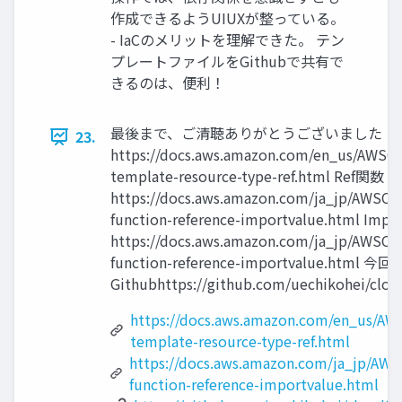
作成できるようUIUXが整っている。
- IaCのメリットを理解できた。 テン
プレートファイルをGithubで共有で
きるのは、便利！
最後まで、ご清聴ありがとうございました！ 
23.
https://docs.aws.amazon.com/en_us/AWSCl
template-resource-type-ref.html Ref関数
https://docs.aws.amazon.com/ja_jp/AWSClo
function-reference-importvalue.html Imp
https://docs.aws.amazon.com/ja_jp/AWSClo
function-reference-importvalue.ht
Githubhttps://github.com/uechikohei/clou
https://docs.aws.amazon.com/en_us/AW
template-resource-type-ref.html
https://docs.aws.amazon.com/ja_jp/AWS
function-reference-importvalue.html