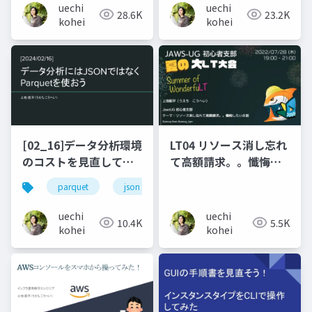
uechi
uechi
28.6K
23.2K
kohei
kohei
[02_16]データ分析環境
LT04 リソース消し忘れ
のコストを見直してみ
て高額請求。。懺悔し
た。
たいお話
parquet
json
athena
クエリ
ク
uechi
uechi
10.4K
5.5K
kohei
kohei