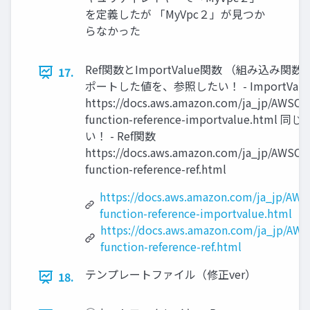
を定義したが 「MyVpc２」が見つか
らなかった
Ref関数とImportValue関数 （組み込み
17.
ポートした値を、参照したい！ - ImportVal
https://docs.aws.amazon.com/ja_jp/AWSClo
function-reference-importvalue
い！ - Ref関数
https://docs.aws.amazon.com/ja_jp/AWSClo
function-reference-ref.html
https://docs.aws.amazon.com/ja_jp/AWS
function-reference-importvalue.html
https://docs.aws.amazon.com/ja_jp/AWS
function-reference-ref.html
テンプレートファイル（修正ver）
18.