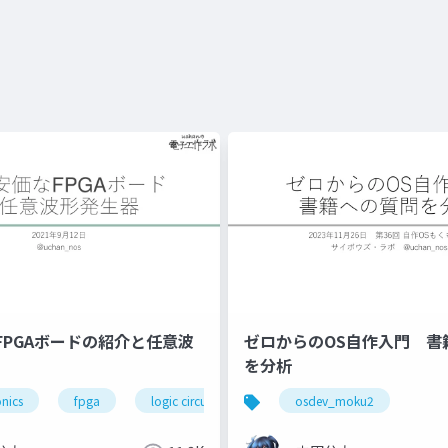
FPGAボードの紹介と任意波
ゼロからのOS自作入門 書
を分析
onics
fpga
logic circuit
osdev_moku2