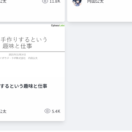
公太
11.8K
内田公太
りするという趣味と仕事
公太
5.4K