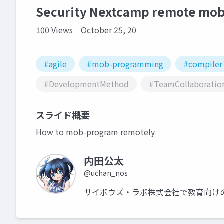
Security Nextcamp remote mo
100 Views
October 25, 20
#agile
#mob-programming
#compiler
#DevelopmentMethod
#TeamCollaboratio
スライド概要
How to mob-program remotely
内田公太
@uchan_nos
サイボウズ・ラボ株式会社で教育向けの