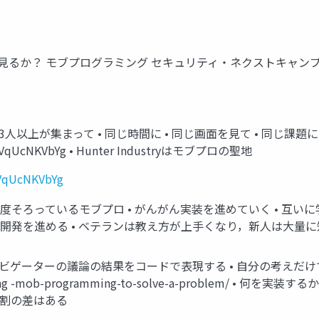
？ モブプログラミング セキュリティ・ネクストキャンプ2020 2
人以上が集まって • 同じ時間に • 同じ画面を見て • 同じ課題に一緒
v=dVqUcNKVbYg • Hunter Industryはモブプロの聖地
dVqUcNKVbYg
度そろっているモブプロ • がんがん実装を進めていく • 互いに学
つ開発を進める • ベテランは教え方が上手くなり，新人は大量
 ナビゲーターの議論の結果をコードで表現する • 自分の考えだけ
9/01/using -mob-programming-to-solve-a-proble
役割の差はある