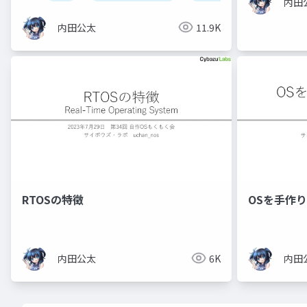
内田
内田公太
11.9K
RTOSの特徴
OSを手作
内田公太
6K
内田