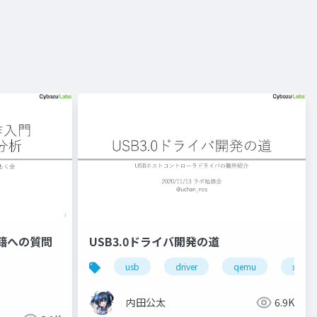
籍への質問
USB3.0ドライバ開発の道
usb
driver
qemu
x86-6
内田公太
6.9K