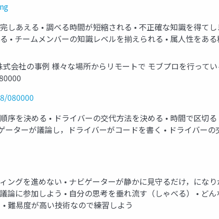
ing
完しあえる • 調べる時間が短縮される • 不正確な知識を得て
る • チームメンバーの知識レベルを揃えられる • 属人性をある
株式会社の事例 様々な場所からリモートで モブプロを行ってい
080000
28/080000
順序を決める • ドライバーの交代方法を決める • 時間で区切
ccmob • ナビゲーターが議論し，ドライバーがコードを書く • ドライバー
ディングを進めない • ナビゲーターが静かに見守るだけ，になり
議論に参加しよう • 自分の思考を垂れ流す（しゃべる） • ど
• 難易度が高い技術なので練習しよう