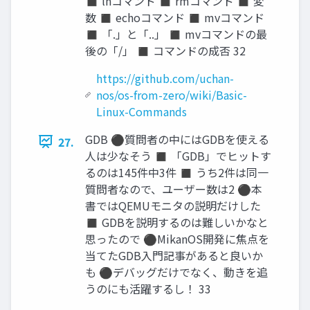
◼ lnコマンド ◼ rmコマンド ◼ 変
数 ◼ echoコマンド ◼ mvコマンド
◼ 「.」と「..」 ◼ mvコマンドの最
後の「/」 ◼ コマンドの成否 32
https://github.com/uchan-
nos/os-from-zero/wiki/Basic-
Linux-Commands
GDB ⚫質問者の中にはGDBを使える
27.
人は少なそう ◼ 「GDB」でヒットす
るのは145件中3件 ◼ うち2件は同一
質問者なので、ユーザー数は2 ⚫本
書ではQEMUモニタの説明だけした
◼ GDBを説明するのは難しいかなと
思ったので ⚫MikanOS開発に焦点を
当てたGDB入門記事があると良いか
も ⚫デバッグだけでなく、動きを追
うのにも活躍するし！ 33