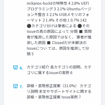
mikanos-buildの特殊性 4 2.8% UEFI
プログラミング 3 2.1% Ubuntuバージ
ョン不整合 3 2.1% USBメモリのフォ
ーマット 2 1.4% その他 1 0.7% 142
⚫カテゴリ分けは筆者による ⚫その
Issueの真の原因によって 分類 ◼ 質問
者が推測した原因ではなく、 筆者が推
測した原因 ◼ Closedだが未解決の
Issueについ ては、原因を推測して分
類 5
カテゴリ紹介 各カテゴリの説明、カテ
6.
ゴリに属するIssueの実例 6
誤植・表現修正提案（31.0%） カテゴ
7.
リ説明 本文やサポートサイトに関する
誤植・表現修正提案 Issue実例 7