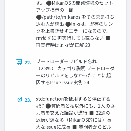
す。 ⚫MikanOSの開発環境のセット
アップ指示の一節
⚫/path/to/mikanos をそのまま打ち
込む人が続出 ⚫ln -sは、既存のリン
クを上書きせずエラーになるので、
rmせずに 再実行しても直らない ◼
再実行時はln -sfが正解 23
ブートローダーリビルド忘れ
22.
（2.8%） カテゴリ説明 ブートローダ
ーのリビルドをしなかったことに起
因するIssue Issue実例 24
std::functionを使用すると停止する
23.
#57 ⚫質問者と私以外にも、1人の協
力者を交えた議論が進行 ◼ 22通の
返信が連なる（MikanOS的には）長
大なIssueに成長 ◼ 質問者からビル