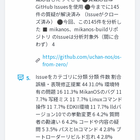
GitHub Issuesを使用 ⚫今までに145
件の質疑が解決済み （Issueがクロー
ズ済み） ⚫今回、この145件を分析し
た ◼ mikanos、mikanos-buildリポ
ジトリ のIssueは分析対象外（間に合
わず） 4
https://github.com/uchan-nos/os-
from-zero/
Issueをカテゴリに分類 分類 件数 割合
5.
誤植・表現修正提案 44 31.0% 環境特
有の問題 16 11.3% MikanOSのバグ 11
7.7% 写経ミス 11 7.7% Linuxコマンド
操作 11 7.7% EDKII環境 11 7.7% lldバ
ージョン10での挙動変更 6 4.2% 質問
者の勘違い 6 4.2% コードや内容の疑
問 5 3.5% パスとlnコマンド 4 2.8% ブ
ートローダーリビルド忘れ 4 2.8%