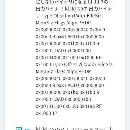
定しないバイナリになる ld.lld-7の
出力バイナリ ld.lld-10の 出力バイナ
リ Type Offset VirtAddr FileSiz
MemSiz Flags Align PHDR
0x00000040 0x00100040 0x00e0
0x00e0 R 0x8 LAOD 0x00000000
0x00100000 0x01b0 0x01b0 R
0x1000 LOAD 0x00001000
0x00101000 0x1000 0x1000 RE
0x1000 Type Offset VirtAddr FileSiz
MemSiz Flags Align PHDR
0x00000040 0x00100040 0x00e0
0x00e0 R 0x8 LAOD 0x00000000
0x00100000 0x01b0 0x01b0 R
0x1000 LOAD 0x000001b0
0x001011b0 0x0183 0x0183 RE
0x1000 17
ld.lld-7のバイナリのロード メモリ上