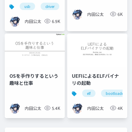
usb
driver
qemu
x86-64
xhci
内田公太
6K
内田公太
6.9K
OSを手作りするという
UEFIによるELFバイナ
趣味と仕事
リの起動
elf
bootloader
内田公太
5.4K
内田公太
4K