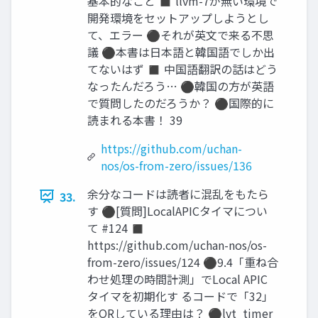
基本的なこと ◼ llvm-7が無い環境で
開発環境をセットアップしようとし
て、エラー ⚫それが英文で来る不思
議 ⚫本書は日本語と韓国語でしか出
てないはず ◼ 中国語翻訳の話はどう
なったんだろう… ⚫韓国の方が英語
で質問したのだろうか？ ⚫国際的に
読まれる本書！ 39
https://github.com/uchan-
nos/os-from-zero/issues/136
余分なコードは読者に混乱をもたら
33.
す ⚫[質問]LocalAPICタイマについ
て #124 ◼
https://github.com/uchan-nos/os-
from-zero/issues/124 ⚫9.4「重ね合
わせ処理の時間計測」でLocal APIC
タイマを初期化す るコードで「32」
をORしている理由は？ ⚫lvt_timer