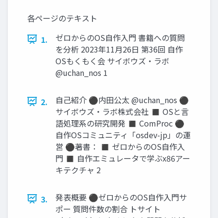
各ページのテキスト
ゼロからのOS自作入門 書籍への質問
1.
を分析 2023年11月26日 第36回 自作
OSもくもく会 サイボウズ・ラボ
@uchan_nos 1
自己紹介 ⚫内田公太 @uchan_nos ⚫
2.
サイボウズ・ラボ株式会社 ◼ OSと言
語処理系の研究開発 ◼ ComProc ⚫
自作OSコミュニティ「osdev-jp」の運
営 ⚫著書： ◼ ゼロからのOS自作入
門 ◼ 自作エミュレータで学ぶx86アー
キテクチャ 2
発表概要 ⚫ゼロからのOS自作入門サ
3.
ポー 質問件数の割合 トサイト