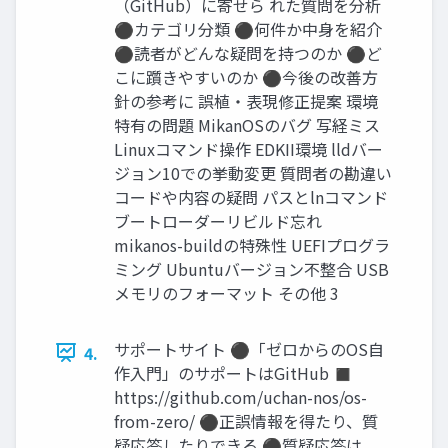
（GitHub）に寄せら れた質問を分析
⚫カテゴリ分類 ⚫何件か中身を紹介
⚫読者がどんな疑問を持つのか ⚫ど
こに躓きやすいのか ⚫今後の改善方
針の参考に 誤植・表現修正提案 環境
特有の問題 MikanOSのバグ 写経ミス
Linuxコマンド操作 EDKII環境 lldバー
ジョン10での挙動変更 質問者の勘違い
コードや内容の疑問 パスとlnコマンド
ブートローダーリビルド忘れ
mikanos-buildの特殊性 UEFIプログラ
ミング Ubuntuバージョン不整合 USB
メモリのフォーマット その他 3
サポートサイト ⚫「ゼロからのOS自
4.
作入門」のサポートはGitHub ◼
https://github.com/uchan-nos/os-
from-zero/ ⚫正誤情報を得たり、質
疑応答したりできる ⚫質疑応答は