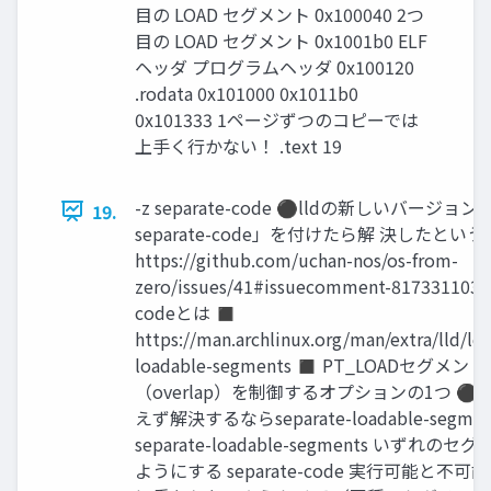
目の LOAD セグメント 0x100040 2つ
目の LOAD セグメント 0x1001b0 ELF
ヘッダ プログラムヘッダ 0x100120
.rodata 0x101000 0x1011b0
0x101333 1ページずつのコピーでは
上手く行かない！ .text 19
-z separate-code ⚫lldの新しいバージョ
19.
separate-code」を付けたら解 決したとい
https://github.com/uchan-nos/os-from-
zero/issues/41#issuecomment-817331103 
codeとは ◼
https://man.archlinux.org/man/extra/lld/ld.
loadable-segments ◼ PT_LOADセグメ
（overlap）を制御するオプションの1つ ⚫M
えず解決するならseparate-loadable-segm
separate-loadable-segments いず
ようにする separate-code 実行可能と