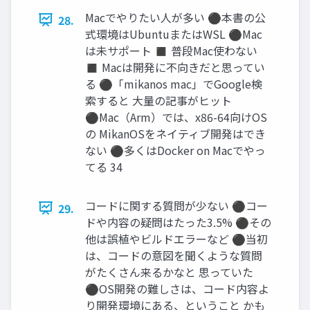
Macでやりたい人が多い ⚫本書の公
28.
式環境はUbuntuまたはWSL ⚫Mac
は未サポート ◼ 普段Mac使わない
◼ Macは開発に不向きだと思ってい
る ⚫「mikanos mac」でGoogle検
索すると 大量の記事がヒット
⚫Mac（Arm）では、x86-64向けOS
の MikanOSをネイティブ開発はでき
ない ⚫多くはDocker on Macでやっ
てる 34
コードに関する質問が少ない ⚫コー
29.
ドや内容の疑問はたった3.5% ⚫その
他は誤植やビルドエラーなど ⚫当初
は、コードの意図を聞くような質問
がたくさん来るかなと 思っていた
⚫OS開発の難しさは、コード内容よ
り開発環境にある、ということ かも