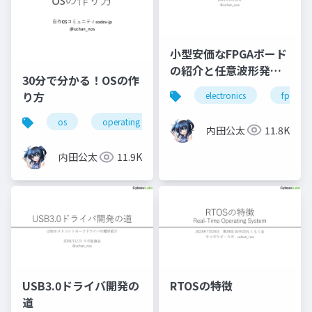
小型安価なFPGAボード
の紹介と任意波形発生
30分で分かる！OSの作
器
り方
electronics
fpga
os
operating system
osdev_moku2
内田公太
11.8K
内田公太
11.9K
USB3.0ドライバ開発の
RTOSの特徴
道