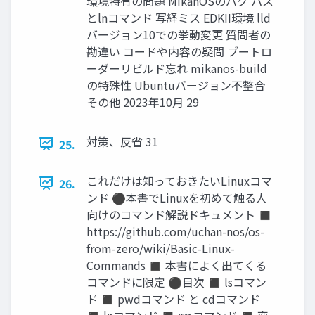
環境特有の問題 MikanOSのバグ パス
とlnコマンド 写経ミス EDKII環境 lld
バージョン10での挙動変更 質問者の
勘違い コードや内容の疑問 ブートロ
ーダーリビルド忘れ mikanos-build
の特殊性 Ubuntuバージョン不整合
その他 2023年10月 29
対策、反省 31
25.
これだけは知っておきたいLinuxコマ
26.
ンド ⚫本書でLinuxを初めて触る人
向けのコマンド解説ドキュメント ◼
https://github.com/uchan-nos/os-
from-zero/wiki/Basic-Linux-
Commands ◼ 本書によく出てくる
コマンドに限定 ⚫目次 ◼ lsコマン
ド ◼ pwdコマンド と cdコマンド