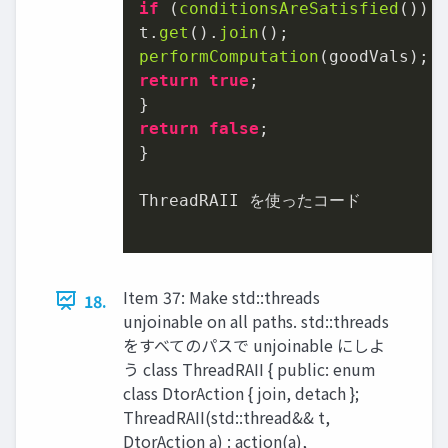
if
 (
conditionsAreSatisfied
()) {
t.
get
().
join
performComputation
return
true
;

return
false
;

}

ThreadRAII を使ったコード

Item 37: Make std::threads
18.
unjoinable on all paths. std::threads
をすべてのパスで unjoinable にしよ
う class ThreadRAII { public: enum
class DtorAction { join, detach };
ThreadRAII(std::thread&& t,
DtorAction a) : action(a),