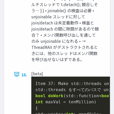
ルチスレッドで t.detach(); 競合しそ
う… } } • joinable() の検査は必要 •
unjoinable スレッドに対して
join/detach は未定義動作 • 検査と
join/detach の間に隙間があるので競
合？ • メンバ関数呼び出しを通して
のみ unjoinable になれる • →
ThreadRAII がデストラクトされると
きには、他のスレッ ドはメンバ関数
を呼び出せないはずである。
[beta]
16.
Item 
37
: Make std::threads unjo
bool
doWork
(std::function<
bool
int
 maxVal = tenMillion)
{
