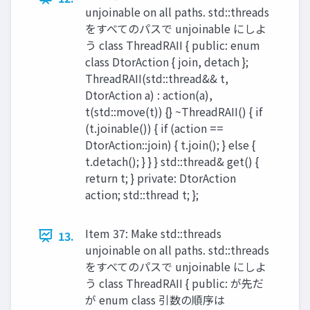
unjoinable on all paths. std::threads
をすべてのパスで unjoinable にしよ
う class ThreadRAII { public: enum
class DtorAction { join, detach };
ThreadRAII(std::thread&& t,
DtorAction a) : action(a),
t(std::move(t)) {} ~ThreadRAII() { if
(t.joinable()) { if (action ==
DtorAction::join) { t.join(); } else {
t.detach(); } } } std::thread& get() {
return t; } private: DtorAction
action; std::thread t; };
Item 37: Make std::threads
13.
unjoinable on all paths. std::threads
をすべてのパスで unjoinable にしよ
う class ThreadRAII { public: が先だ
が enum class 引数の順序は