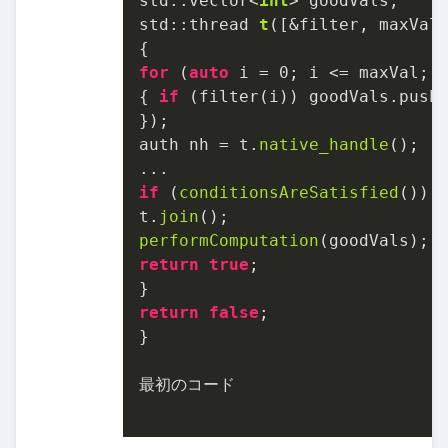
std::vector<
int
std::thread 
t
([&filter, maxVal,
for
 (
auto
 i = 
0
; i <= maxVal; +
{ 
if
 (filter(i)) goodVals.push_
})
;

auth nh = t.
native_handle
();

if
 (
conditionsAreSatisfied
()) {
t.
join
performComputation
return
true
;

return
false
;

}

最初のコード
