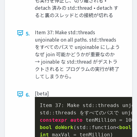
も実行を停止し、切り離される •
detach 済みの std::thread • detach す
ると裏のスレッドとの接続が切れる
Item 37: Make std::threads
5.
unjoinable on all paths. std::threads
をすべてのパスで unjoinable にしよう
なぜ join 可能かどうかが重要なのか
→ joinable な std::thread がデストラ
クトされると プログラムの実行が終了
してしまうから。
[beta]
6.
Item 
37
: Make std::threads unjoi
constexpr
auto
 tenMillion = 
100
bool
doWork
(std::function<
bool
(
int
 maxVal = tenMillion)