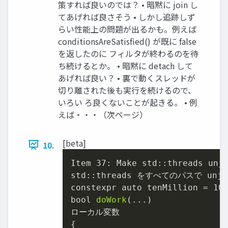
策すれば良いのでは？ • 暗黙に join し
てあげれば良さそう • しかし追跡しず
らい性能上の問題が出るかも。例えば
conditionsAreSatisfied() が既に false
を返したのに フィルタが終わるのを待
ち続けるとか。 • 暗黙に detach して
あげれば良い？ • 裏で動くスレッドが
切り離された後も実行を続けるので、
いろい ろ良くないことが起きる。 • 例
えば・・・（次ページ）
[beta]
10.
Item 
37
: Make std::threads unjo
std::threads をすべてのパスで unjo
constexpr auto tenMillion = 
10
bool 
doWork
(...)

ローカル変数

{
