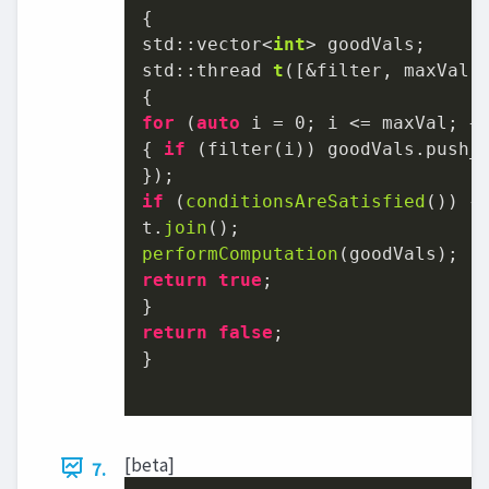
{

std::vector<
int
std::thread 
t
([&filter, maxVal, 
for
 (
auto
 i = 
0
; i <= maxVal; ++
{ 
if
 (filter(i)) goodVals.push_b
})
if
 (
conditionsAreSatisfied
()) {

t.
join
performComputation
return
true
;

return
false
;

}

[beta]
7.