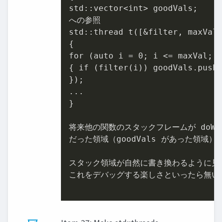
std::vector<int> goodVals;

への参照

std::thread t([&filter, maxVal,
{

for (auto i = 
0
; i <= maxVal; +
{ if (filter(i)) goodVals
.push
});

...

}

将来他の関数のスタックフレームが doWo
だった領域（goodVals があった領域）
スタック領域が自然に書き換わるように見え
これをデバッグする楽しさといったら無いよ