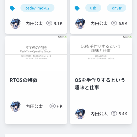
析
osdev_moku2
usb
driver
内田公太
9.1K
内田公太
6.9K
RTOSの特徴
OSを手作りするという
趣味と仕事
内田公太
6K
内田公太
5.4K