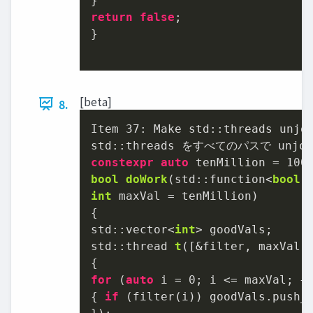
return
false
;

}

[beta]
8.
Item 
37
: Make std::threads unjoi
constexpr
auto
 tenMillion = 
100
bool
doWork
(std::function<
bool
(
int
 maxVal = tenMillion)
{

std::vector<
int
std::thread 
t
([&filter, maxVal, 
for
 (
auto
 i = 
0
; i <= maxVal; ++
{ 
if
 (filter(i)) goodVals.push_b