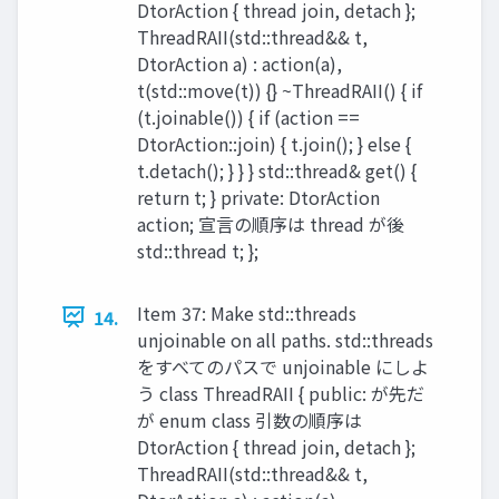
DtorAction { thread join, detach };
ThreadRAII(std::thread&& t,
DtorAction a) : action(a),
t(std::move(t)) {} ~ThreadRAII() { if
(t.joinable()) { if (action ==
DtorAction::join) { t.join(); } else {
t.detach(); } } } std::thread& get() {
return t; } private: DtorAction
action; 宣言の順序は thread が後
std::thread t; };
Item 37: Make std::threads
14.
unjoinable on all paths. std::threads
をすべてのパスで unjoinable にしよ
う class ThreadRAII { public: が先だ
が enum class 引数の順序は
DtorAction { thread join, detach };
ThreadRAII(std::thread&& t,