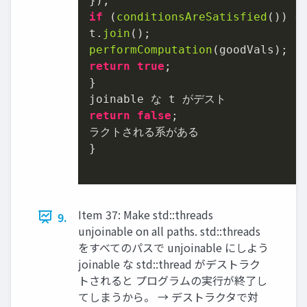
})
if
 (
conditionsAreSatisfied
()) {

t.
join
performComputation
return
true
;

}

return
false
;

ラクトされる系がある

}

Item 37: Make std::threads
9.
unjoinable on all paths. std::threads
をすべてのパスで unjoinable にしよう
joinable な std::thread がデストラク
トされると プログラムの実行が終了し
てしまうから。 → デストラクタで対