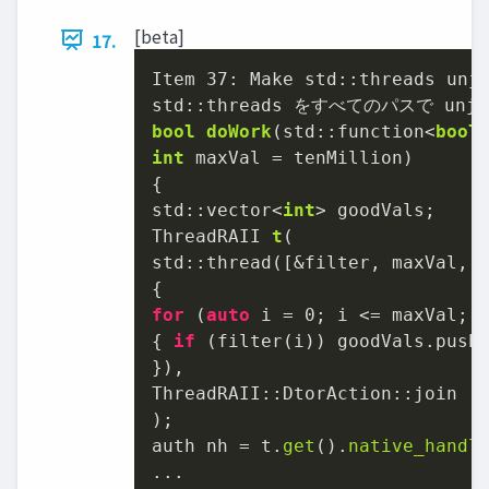
[beta]
17.
Item 
37
: Make std::threads unjo
bool
doWork
(std::function<
bool
int
 maxVal = tenMillion)
{

std::vector<
int
ThreadRAII 
t
(

std::thread([&filter, maxVal, &
for
 (
auto
 i = 
0
; i <= maxVal; +
{ 
if
 (filter(i)) goodVals.push_
}),

ThreadRAII::DtorAction::join

)
;

auth nh = t.
get
().
native_handl