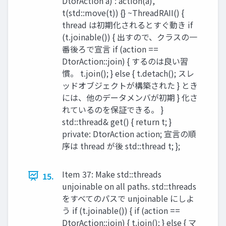
DtorAction a) : action(a),
t(std::move(t)) {} ~ThreadRAII() {
thread は初期化されるとすぐ動き if
(t.joinable()) { 出すので、クラスの一
番後ろで宣言 if (action ==
DtorAction::join) { するのは良い習
慣。 t.join(); } else { t.detach(); スレ
ッドオブジェクトが構築された } とき
には、他のデータメンバが初期 } 化さ
れているのを保証できる。 }
std::thread& get() { return t; }
private: DtorAction action; 宣言の順
序は thread が後 std::thread t; };
Item 37: Make std::threads
15.
unjoinable on all paths. std::threads
をすべてのパスで unjoinable にしよ
う if (t.joinable()) { if (action ==
DtorAction::join) { t.join(); } else { マ