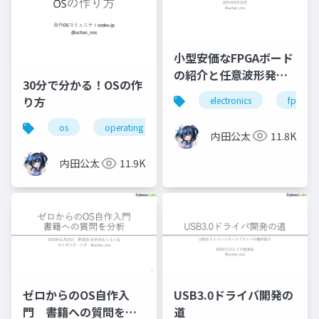
小型安価なFPGAボード
の紹介と任意波形発生
30分で分かる！OSの作
器
り方
electronics
fpga
os
operating system
osdev_moku2
内田公太
11.8K
内田公太
11.9K
ゼロからのOS自作入
USB3.0ドライバ開発の
門 書籍への質問を分
道