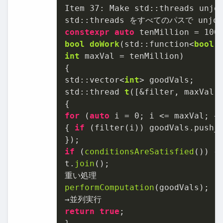
Item 
37
: Make std::threads unjoi
constexpr
auto
 tenMillion = 
100
bool
doWork
(std::function<
bool
(
int
 maxVal = tenMillion)
{

std::vector<
int
std::thread 
t
([&filter, maxVal, 
for
 (
auto
 i = 
0
; i <= maxVal; ++
{ 
if
 (filter(i)) goodVals.push_b
})
if
 (
conditionsAreSatisfied
()) {

t.
join
();

performComputation
(goodVals);

return
true
;
