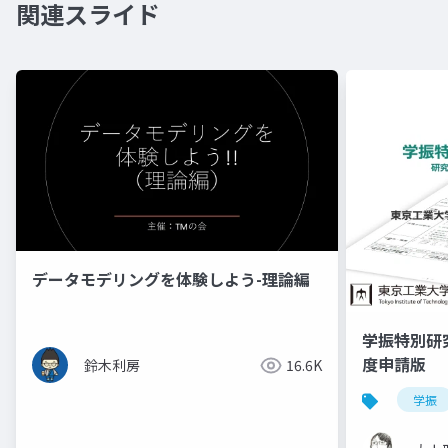
関連スライド
データモデリングを体験しよう-理論編
学振特別研
度申請版
鈴木利房
16.6K
学振