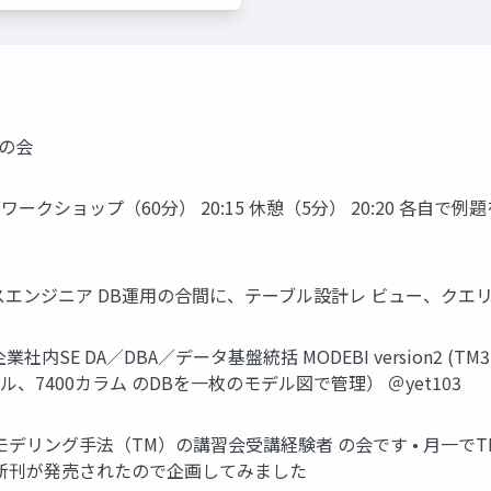
Mの会
ングワークショップ（60分） 20:15 休憩（5分） 20:20 各自で
タベースエンジニア DB運用の合間に、テーブル設計レ ビュー、ク
企業社内SE DA／DBA／データ基盤統括 MODEBI version2
ル、7400カラム のDBを一枚のモデル図で管理） ＠yet103
モデリング手法（TM）の講習会受講経験者 の会です • 月一で
の新刊が発売されたので企画してみました