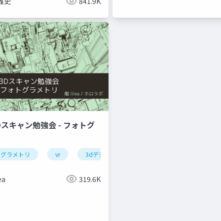
雅史
841.9K
Dスキャン勉強会 - フォトグ
トグラメトリ
vr
3dデジタルアーカイブ
ea
319.6K