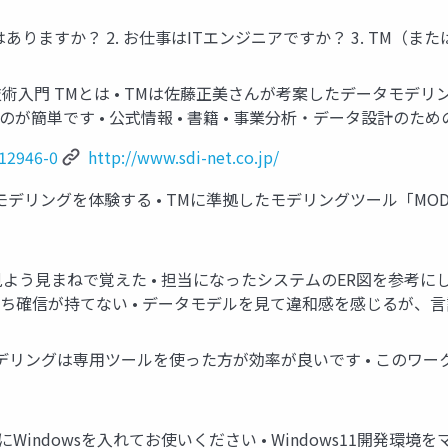
ありますか？ 2. お仕事はITエンジニアですか？ 3. TM（ま
入門 TMとは • TMは佐藤正美さんが考案したデータモデリン
簡単です • 公式情報 • 書籍 • 事業分析・データ設計のためのモ
-12946-0
http://www.sdi-net.co.jp/
モデリングを体験する • TMに準拠したモデリングツール「MOD
る
見よう見まねで覚えた • 担当になったシステムのER図を参考に
いち確信が持てない • データモデルを見て違和感を感じるが、
デリングは専用ツールを使った方が効率が良いです • このワーク
ンにWindowsを入れてお使いください • Windows11開発環