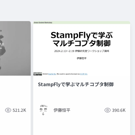
StampFlyで学ぶマルチコプタ制御
521.2K
伊藤恒平
390.6K