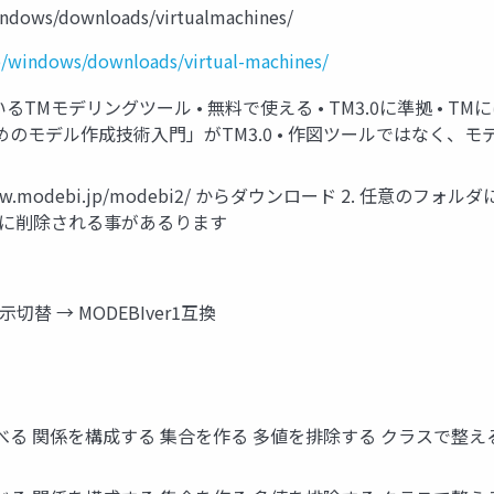
windows/downloads/virtualmachines/
jp/windows/downloads/virtual-machines/
いるTMモデリングツール • 無料で使える • TM3.0に準拠 • 
めのモデル作成技術入門」がTM3.0 • 作図ツールではなく、
www.modebi.jp/modebi2/ からダウンロード 2. 任意のフォ
トに削除される事があるります
切替 → MODEBIver1互換
める モノを並べる 関係を構成する 集合を作る 多値を排除する クラスで整え