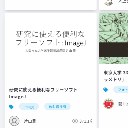
大上
東京大学 3
ラメトリ」
研究に使える便利なフリーソフト
フォ
ImageJ
龍 lil
imagej
放射線技師
片山豊
371.1K