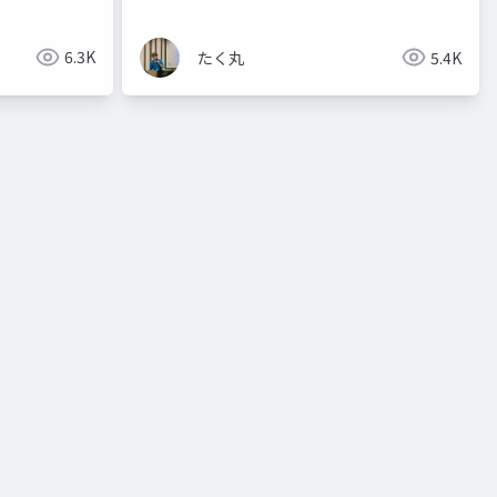
6.3K
たく丸
5.4K
ai agents
チャットボット
ナレッジ
アクション
たく丸工房