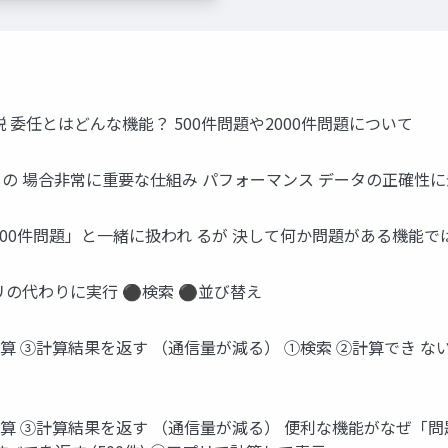
委任とはどんな機能？ 500件問題や2000件問題について
アプリの 場合非常に重要な仕組み パフォーマンス データの正確性
」「2000件問題」と一緒に扱われ るが 決して何か問題がある機能
アプリの代わりに実行 ⚫検索 ⚫並び替え
K ②計算 ③計算結果を返す （通信量が減る） ①検索 ②計算でき ない
OK ②計算 ③計算結果を返す （通信量が減る） 便利な機能がな