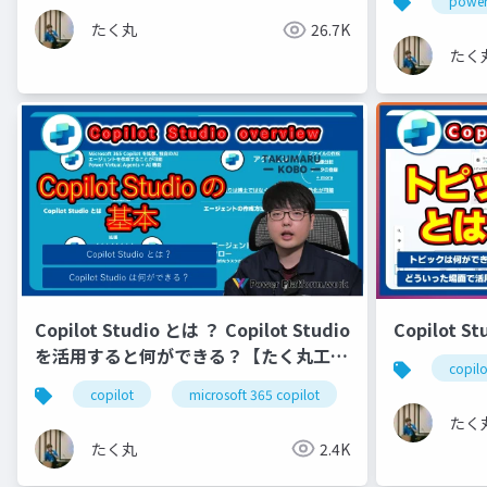
powe
たく丸
26.7K
たく
Copilot Studio とは ？ Copilot Studio
Copilot 
を活用すると何ができる？【たく丸工
copilo
房】
copilot
microsoft 365 copilot
copilot studio
たく
たく丸
2.4K