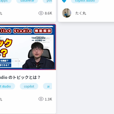
rapps
dataverse
powerplatform
copilot studio
jppc2022
丸
8.6K
たく丸
Studio のトピックとは？
t studio
copilot
ai
生成ai
aiエージェント
microsoft
aiエージェント
ai agents
生成 ai
丸
1.3K