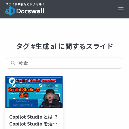
Ope
タグ #生成 ai に関するスライド
検索
Copilot Studio とは ？
Copilot Studio を活用