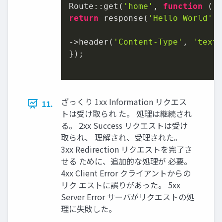
Route::get(
'home'
, 
function
 (
)
return
 response(
'Hello World'
,
->header(
'Content-Type'
, 
'text
});

ざっくり 1xx Information リクエス
11.
トは受け取られ た。 処理は継続され
る。 2xx Success リクエストは受け
取られ、 理解され、受理された。
3xx Redirection リクエストを完了さ
せる ために、追加的な処理が 必要。
4xx Client Error クライアントからの
リク エストに誤りがあった。 5xx
Server Error サーバがリクエストの処
理に失敗した。