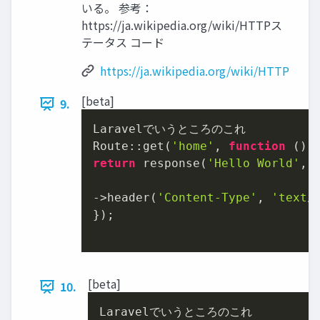
いる。 参考：
https://ja.wikipedia.org/wiki/HTTPス
テータス コード
https://ja.wikipedia.org/wiki/HTTP
[beta]
9.
Laravelでいうところのこれ

Route::get(
'home'
, 
function
 (
) 
return
 response(
'Hello World'
, 
->header(
'Content-Type'
, 
'text/
});

[beta]
10.
Laravelでいうところのこれ
