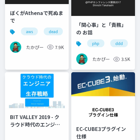
ぼくがAthenaで死ぬま
で
「関心事」と「責務」
の お話
aws
dead
lambda
athena
clou
php
ddd
たかぴー
7.9K
たかぴー
3.5K
BIT VALLEY 2019 - ク
ラウド時代のエンジニ
EC-CUBE3プラグイン
ア生存戦略
仕様