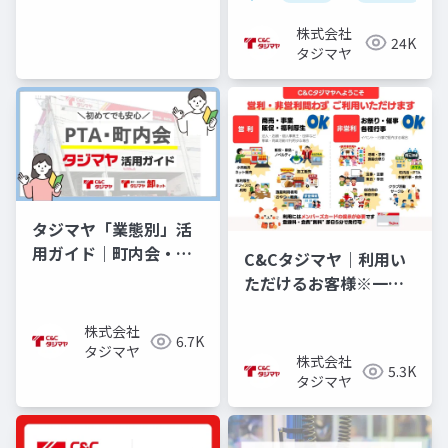
株式会社
24K
タジマヤ
タジマヤ「業態別」活
用ガイド｜町内会・
C&Cタジマヤ｜利用い
PTAさま編
ただけるお客様※一般
消費者利用可能店舗を
のぞく
株式会社
6.7K
タジマヤ
株式会社
5.3K
タジマヤ