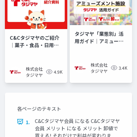
タジマヤ「業態別」活
C&Cタジマヤのご紹介
用ガイド｜アミューズ
｜菓子・食品・日用品
メント施設編
の箱買いまとめ買いに
♪
株式会社
3.4K
株式会社
タジマヤ
4.9K
タジマヤ
各ページのテキスト
C&Cタジマヤ会員 になる C&Cタジマヤ
1.
会員 メリット になる メリット 卸値で
買える! それだけで利益が変わりま