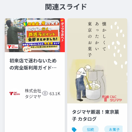
関連スライド
初来店で迷わないため
の完全版利用ガイド
【C&Cタジマヤ】
株式会社
63.1K
タジマヤ
タジマヤ厳選！東京菓
子 カタログ
伝統
お菓子