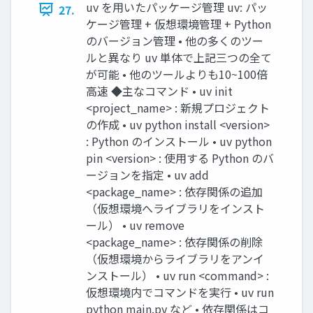
uv を用いたパッケージ管理 uv: パッ
27.
ケージ管理 + 仮想環境管理 + Python
のバージョン管理 • 他の多くのツー
ルと異なり uv 単体で上記三つの全て
が可能 • 他のツールよりも10~100倍
高速 ◆主なコマンド • uv init
<project_name> : 新規プロジェクト
の作成 • uv python install <version>
: Python のインストール • uv python
pin <version> : 使用する Python のバ
ージョンを指定 • uv add
<package_name> : 依存関係の追加
（仮想環境へライブラリをインスト
ール） • uv remove
<package_name> : 依存関係の削除
（仮想環境からライブラリをアンイ
ンストール） • uv run <command> :
仮想環境内でコマンドを実行 • uv run
python main.py など • 依存関係はコ