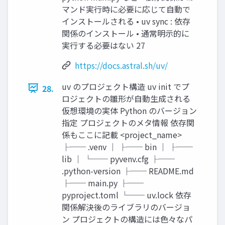
マンド実行時に必要に応じて自動で
インストールされる • uv sync : 依存
関係のインストール • 通常明示的に
実行する必要はない 27
https://docs.astral.sh/uv/
uv のプロジェクト構造 uv init でプ
28.
ロジェクトの雛形が自動生成される
仮想環境の実体 Python のバージョン
指定 プロジェクトのメタ情報 依存関
係もここに記載 <project_name>
├── .venv │ ├── bin │ ├──
lib │ └── pyvenv.cfg ├──
.python-version ├── README.md
├── main.py ├──
pyproject.toml └── uv.lock 依存
関係解決後のライブラリのバージョ
ン プロジェクトの構造には色々なパ