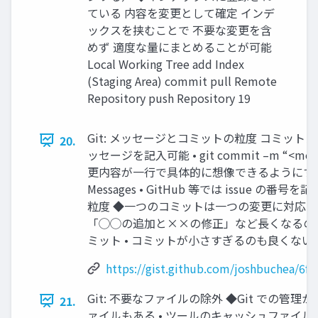
ている 内容を変更として確定 インデ
ックスを挟むことで 不要な変更を含
めず 適度な量にまとめることが可能
Local Working Tree add Index
(Staging Area) commit pull Remote
Repository push Repository 19
Git: メッセージとコミットの粒度 コミッ
20.
ッセージを記入可能 • git commit –m “<m
更内容が一行で具体的に想像できるようにする • 例
Messages • GitHub 等では issue 
粒度 ◆一つのコミットは一つの変更に対応させ
「◯◯の追加と××の修正」など長くなるの
ミット • コミットが小さすぎるのも良くない
https://gist.github.com/joshbuchea/6
Git: 不要なファイルの除外 ◆Git での管
21.
ァイルもある • ツールのキャッシュファイルや