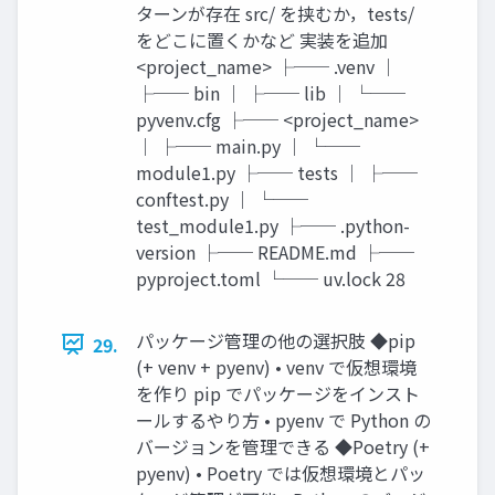
ターンが存在 src/ を挟むか，tests/
をどこに置くかなど 実装を追加
<project_name> ├── .venv │
├── bin │ ├── lib │ └──
pyvenv.cfg ├── <project_name>
│ ├── main.py │ └──
module1.py ├── tests │ ├──
conftest.py │ └──
test_module1.py ├── .python-
version ├── README.md ├──
pyproject.toml └── uv.lock 28
パッケージ管理の他の選択肢 ◆pip
29.
(+ venv + pyenv) • venv で仮想環境
を作り pip でパッケージをインスト
ールするやり方 • pyenv で Python の
バージョンを管理できる ◆Poetry (+
pyenv) • Poetry では仮想環境とパッ