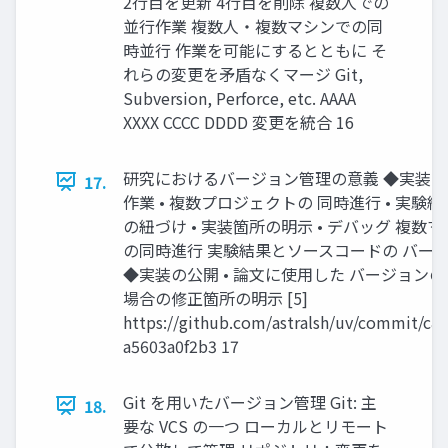
2行目を更新 4行目を削除 複数人での
並行作業 複数人・複数マシンでの同
時並行 作業を可能にするとともに そ
れらの変更を矛盾なくマージ Git,
Subversion, Perforce, etc. AAAA
XXXX CCCC DDDD 変更を統合 16
研究におけるバージョン管理の意義 ◆実装時・
17.
作業 • 複数プロジェクトの 同時進行 • 実
の紐づけ • 実装箇所の明示 • デバッグ 複
の同時進行 実験結果とソースコードの バー
◆実装の公開 • 論文に使用した バージョンの
場合の修正箇所の明示 [5]
https://github.com/astralsh/uv/commit/c
a5603a0f2b3 17
Git を用いたバージョン管理 Git: 主
18.
要な VCS の一つ ローカルとリモート