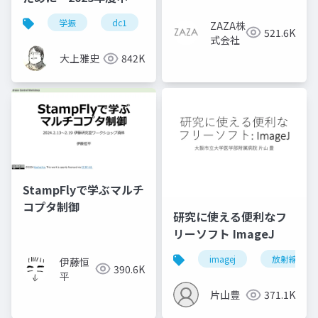
版
学振
dc1
dc2
jsps
pd
ZAZA株
521.6K
式会社
大上雅史
842K
StampFlyで学ぶマルチ
コプタ制御
研究に使える便利なフ
リーソフト ImageJ
imagej
放射線技師
伊藤恒
390.6K
平
片山豊
371.1K