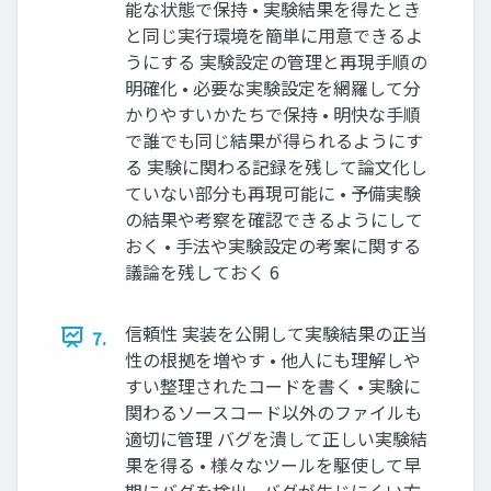
能な状態で保持 • 実験結果を得たとき
と同じ実行環境を簡単に用意できるよ
うにする 実験設定の管理と再現手順の
明確化 • 必要な実験設定を網羅して分
かりやすいかたちで保持 • 明快な手順
で誰でも同じ結果が得られるようにす
る 実験に関わる記録を残して論文化し
ていない部分も再現可能に • 予備実験
の結果や考察を確認できるようにして
おく • 手法や実験設定の考案に関する
議論を残しておく 6
信頼性 実装を公開して実験結果の正当
7.
性の根拠を増やす • 他人にも理解しや
すい整理されたコードを書く • 実験に
関わるソースコード以外のファイルも
適切に管理 バグを潰して正しい実験結
果を得る • 様々なツールを駆使して早
期にバグを検出 • バグが生じにくい方