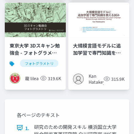
東京大学 3Dスキャン勉
大規模言語モデルに追
強会 - フォトグラメト
加学習で専門知識を教
リ」
える試み (2023,
フォトグラメトリ
vr
3dデジタルアーカイブ
arXiv:2312.03360)
Kan
龍 lilea
319.6K
315.9K
Hatakeyama
各ページのテキスト
研究のための開発スキル 横浜国立大学
1.
総合学術高等研究院 白川研究室 IMS客