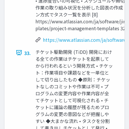
• 進捗度合いの可視化 • スケジュールや締切の
作業の取り組み状況を分析した図表の作成 • 
ン方式でタスク一覧を表示 [8]
https://www.atlassian.com/ja/software/jir
plates/project-management-templates 32
https://www.atlassian.com/ja/software/
チケット駆動開発 (TiDD) 開発におけ
33.
る全ての作業はチケットを起票して
から行われるという開発方式 • チケッ
ト：作業項目や課題などを一単位と
して切り出したもの ◆原則：チケッ
トなしのコミットや作業は不可 • プ
ログラムの変更内容や作業内容が全
てチケットとして可視化される • チ
ケットに議論の履歴が残るためプロ
グラムの変更の意図などが把握しや
すい ◆大まかな流れ • タスクを分割
して書き出しチケットとして発行 •