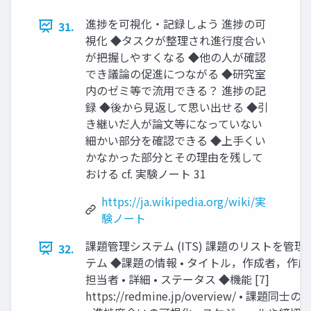
進捗を可視化・記録しよう 進捗の可
31.
視化 ◆タスクが整理され進行度合い
が把握しやすくなる ◆他の人が確認
でき議論の促進につながる ◆研究室
内のゼミ等で流用できる？ 進捗の記
録 ◆後から見返して思い出せる ◆引
き継いだ人が論文等になっていない
細かい部分を確認できる ◆上手くい
かなかった部分とその理由を残して
おける cf. 実験ノート 31
https://ja.wikipedia.org/wiki/実
験ノート
課題管理システム (ITS) 課題のリストを管
32.
テム ◆課題の情報 • タイトル，作成者，作
担当者 • 詳細 • ステータス ◆機能 [7]
https://redmine.jp/overview/ • 課題同