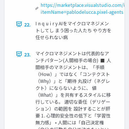
https://marketplace.visualstudio.com/it
itemName=pablodelucca.pixel-agents
I n q u i r y AIをマイクロマネジメン
22.
トしてし まう困った人たち やり方を
任せられない病
マイクロマネジメントは代表的なア
23.
ンチパターン(人間相手の場合) ◼ 人
間相手のマネジメントは、「手順
（How）」ではなく「コンテクスト
（Why）」と「期待 丸投げ（ネグレ
クト）にならないように、 値
（What）」を共有するスタイルに移
行している。 適切な委任（デリゲー
ション）の範囲を 設計することが肝
要 1. 心理的安全性の低下と「学習性
無力感」 • 人間には「自己決定権