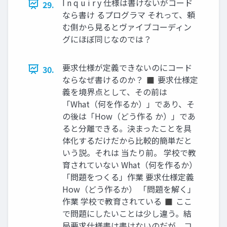
I n q u i r y 仕様は書けないがコード
29.
なら書け るプログラマ それって、頼
む側から見るとヴァイブコーディン
グにほぼ同じなのでは？
要求仕様が定義できないのにコード
30.
ならなぜ書けるのか？ ◼ 要求仕様定
義を境界点として、その前は
「What（何を作るか）」であり、そ
の後は「How（どう作る か）」であ
ると分離できる。決まったことを具
体化するだけだから比較的簡単だと
いう説。それは 当たり前。 学校で教
育されていない What（何を作るか）
「問題をつくる」作業 要求仕様定義
How（どう作るか） 「問題を解く」
作業 学校で教育されている ◼ ここ
で問題にしたいことは少し違う。結
局要求仕様書は書けないのだが、コ