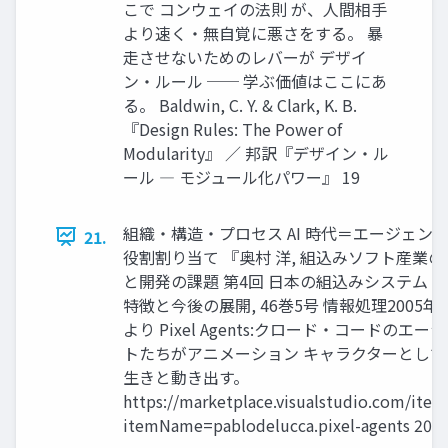
こで コンウェイの法則 が、人間相手
より速く・無自覚に悪さをする。 暴
走させないためのレバーが デザイ
ン・ルール ── 学ぶ価値はここにあ
る。 Baldwin, C. Y. & Clark, K. B.
『Design Rules: The Power of
Modularity』 ／ 邦訳『デザイン・ル
ール ― モジュール化パワー』 19
組織・構造・プロセス AI 時代＝エージェン
21.
役割割り当て 『奥村 洋, 組込みソフト産業の
と開発の課題 第4回 日本の組込みシステム 
特徴と今後の展開, 46巻5号 情報処理2005年5
より Pixel Agents:クロード・コードのエー
トたちがアニメーション キャラクターとして
生きと動き出す。
https://marketplace.visualstudio.com/item
itemName=pablodelucca.pixel-agents 20