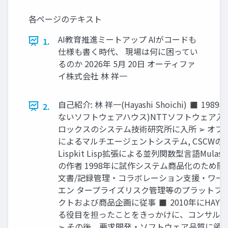
各ページのテキスト
AI教育推進ミートアップ AIがコードも
1.
仕様も書く時代、 現場は何に困ってい
るのか 2026年 5月 20日 オーティファ
イ株式会社 林 祥一
自己紹介: 林 祥一(Hayashi Shoichi) ◼ 1
2.
ないソフトウェアハウス)NTTソフトウェア入社 
ロックスのシステム技術研究所に入所 ➢ オブ
によるマルチエージェントシステム, CSCWの
Lispkit Lisp拡張による並列関数型言語Mulasam
の作者 1998年に試作システム商品化のため
文書/記録管理・コラボレーション支援・ワー
エン タープライズリスク管理等のプラットフ
クトおよび商品企画に従事 ◼ 2010年にHAY
る役目を担ったことをきっかけに、コンサルテ
➢ その後、要求開発・ソフトウェア品質に領