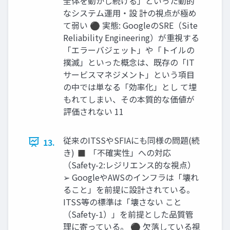
全体を動かし続ける」といった動的
なシステム運用・設 計の視点が極め
て弱い ⚫ 実態: GoogleのSRE（Site
Reliability Engineering）が重視する
「エラーバジェット」や「トイルの
撲滅」といった概念は、既存の「IT
サービスマネジメント」という項目
の中では単なる「効率化」とし て埋
もれてしまい、その本質的な価値が
評価されない 11
従来のITSSやSFIAにも同様の問題(続
13.
き) ◼ 「不確実性」への対応
（Safety-2:レジリエンス的な視点）
➢ GoogleやAWSのインフラは「壊れ
ること」を前提に設計されている。
ITSS等の標準は「壊さない こと
（Safety-1）」を前提とした品質管
理に寄っている。 ⚫ 欠落している視