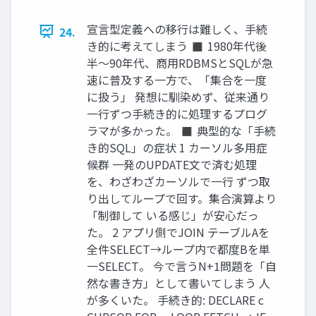
宣言型定義への移行は難しく、手続
24.
き的に考えてしまう ◼ 1980年代後
半〜90年代、商用RDBMSとSQLが急
速に普及する一方で、「集合を一度
に扱う」 発想に馴染めず、従来通り
一行ずつ手続き的に処理するプログ
ラマが多かった。 ◼ 典型的な「手続
き的SQL」の症状 1 カーソル多用症
候群 一発のUPDATE文で済む処理
を、わざわざカーソルで一行 ずつ取
り出してループで回す。集合演算より
「制御して いる感じ」が安心だっ
た。 2 アプリ側でJOIN テーブルAを
全件SELECT→ループ内で都度Bを単
一SELECT。 今で言うN+1問題を「自
然な書き方」として書いてしまう 人
が多くいた。 手続き的: DECLARE c