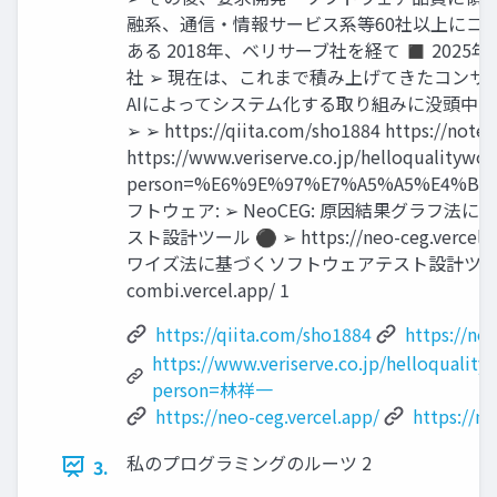
融系、通信・情報サービス系等60社以上にコ
ある 2018年、ベリサーブ社を経て ◼ 202
社 ➢ 現在は、これまで積み上げてきたコンサ
AIによってシステム化する取り組みに没頭中 ◼
➢ ➢ https://qiita.com/sho1884 https://note
https://www.veriserve.co.jp/helloqualitywor
person=%E6%9E%97%E7%A5%A5%E4%
フトウェア: ➢ NeoCEG: 原因結果グラフ法
スト設計ツール ⚫ ➢ https://neo-ceg.vercel.
ワイズ法に基づくソフトウェアテスト設計ツール ⚫ h
combi.vercel.app/ 1
https://qiita.com/sho1884
https://no
https://www.veriserve.co.jp/helloquality
person=林祥一
https://neo-ceg.vercel.app/
https://n
私のプログラミングのルーツ 2
3.