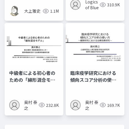
Logics
310.9K
of Blue
大上雅史
1.1M
中級者による初心者の
臨床疫学研究における
ための「綿形混合モデ
傾向スコア分析の使い
ル」
⽅ 〜観察研究における
治療効果研究〜
奥村 泰
奥村 泰
232.8K
169.7K
之
之