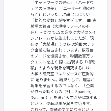
「ネットワークの遅延」「ハードウ
ェアの個体差」 「ユーザー行動のゆ
らぎ」といった、理論化しにくい
「動的な変数」が多すぎます。 ◼ 実
験場の独占（大規模リソースの不
在） ➢ かつてCSの進歩は大学のメイ
ンフレームから生まれましたが、現
在は「実験場」そのものが巨 大テッ
ク企業に独占されています。数万台
のノードを協調させ、秒間数百万リ
クエストを捌く 際に出現する「相転
移」のような現象を研究するには、
大学の研究室ではリソースが圧倒的
に 足りません。結果として、理論が
現象を予言するのではなく、「企業
が作った動くもの（例： Spanner,
Dynamo）」を後から学問が追認する
という、逆転現象が起きています。
これって、普通の学問になるという