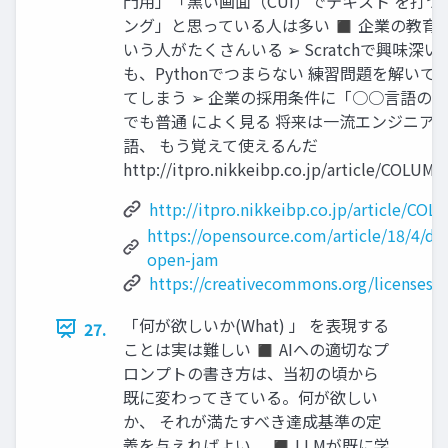
門用」「黒い画面（CUI）でテキスト を打
ング」と思っている人は多い ◼ 企業の教育
いう人がたくさんいる ➢ Scratchで興味
も、Pythonでつまらない 練習問題を解い
てしまう ➢ 企業の採用条件に「○○言語の
でも普通 によく見る 将来は一流エンジニア
語、 もう覚えて使えるんだ
http://itpro.nikkeibp.co.jp/article/COLUM
http://itpro.nikkeibp.co.jp/article/C
https://opensource.com/article/18/4/de
open-jam
https://creativecommons.org/licenses/b
「何が欲しいか(What) 」 を表現する
27.
ことは実は難しい ◼ AIへの適切なプ
ロンプトの書き方は、当初の頃から
既に変わってきている。何が欲しい
か、 それが満たすべき達成基準の定
義を与えればよい。 ◼ LLMが既に学