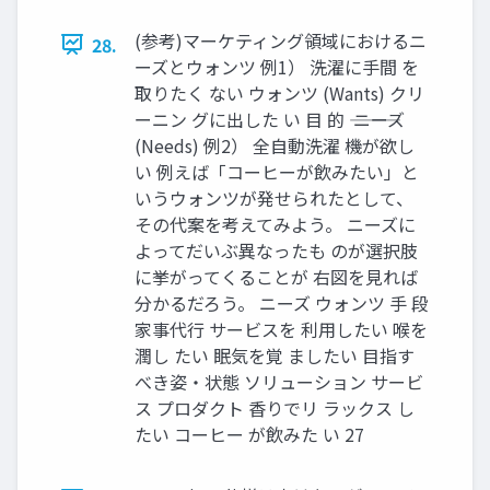
(参考)マーケティング領域におけるニ
28.
ーズとウォンツ 例1） 洗濯に手間 を
取りたく ない ウォンツ (Wants) クリ
ーニン グに出した い 目 的 ――― ニーズ
(Needs) 例2） 全自動洗濯 機が欲し
い 例えば「コーヒーが飲みたい」と
いうウォンツが発せられたとして、
その代案を考えてみよう。 ニーズに
よってだいぶ異なったも のが選択肢
に挙がってくることが 右図を見れば
分かるだろう。 ニーズ ウォンツ 手 段
家事代行 サービスを 利用したい 喉を
潤し たい 眠気を覚 ましたい 目指す
べき姿・状態 ソリューション サービ
ス プロダクト 香りでリ ラックス し
たい コーヒー が飲みた い 27