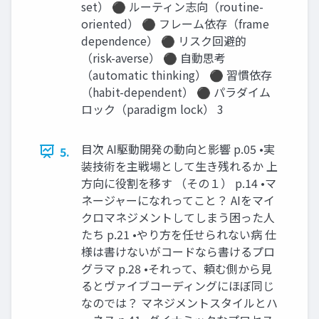
set） ⚫ ルーティン志向（routine-
oriented） ⚫ フレーム依存（frame
dependence） ⚫ リスク回避的
（risk-averse） ⚫ 自動思考
（automatic thinking） ⚫ 習慣依存
（habit-dependent） ⚫ パラダイム
ロック（paradigm lock） 3
目次 AI駆動開発の動向と影響 p.05 •実
5.
装技術を主戦場として生き残れるか 上
方向に役割を移す （その１） p.14 •マ
ネージャーになれってこと？ AIをマイ
クロマネジメントしてしまう困った人
たち p.21 •やり方を任せられない病 仕
様は書けないがコードなら書けるプロ
グラマ p.28 •それって、頼む側から見
るとヴァイブコーディングにほぼ同じ
なのでは？ マネジメントスタイルとハ