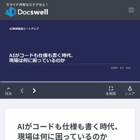
Ope
AIがコードも仕様も書く時代、
現場は何に困っているのか