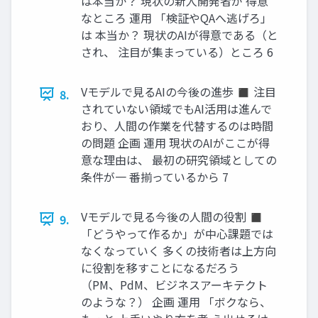
は本当か？ 現状の新人開発者が 得意
なところ 運用 「検証やQAへ逃げろ」
は 本当か？ 現状のAIが得意である（と
され、 注目が集まっている）ところ 6
Vモデルで見るAIの今後の進歩 ◼ 注目
8.
されていない領域でもAI活用は進んで
おり、人間の作業を代替するのは時間
の問題 企画 運用 現状のAIがここが得
意な理由は、 最初の研究領域としての
条件が一 番揃っているから 7
Vモデルで見る今後の人間の役割 ◼
9.
「どうやって作るか」が中心課題では
なくなっていく 多くの技術者は上方向
に役割を移すことになるだろう
（PM、PdM、ビジネスアーキテクト
のような？） 企画 運用 「ボクなら、