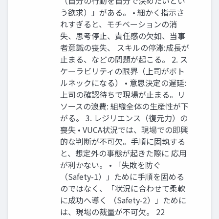
（自分の行動を自分で決めたいとい
う欲求）」がある。 • 細かく指示さ
れすぎると、モチベーションの消
失、思考停止、責任感の欠如、当事
者意識の喪失、 スキルの停滞:成長が
止まる、などの問題が起こる。 2. ス
ケーラビリティの限界（上司がボト
ルネックになる） • 意思決定の遅延:
上司の確認待ちで現場が止まる。リ
ソースの浪費: 組織全体の生産性が下
がる。 3. レジリエンス（復元力）の
喪失 • VUCA状況では、現場での即興
的な判断が不可欠。手順に固執する
と、想定外の事態が起きた際に 応用
が利かない。 • 「失敗を防ぐ
（Safety-1）」ために手順を固める
のではなく、「状況に合わせて柔軟
に成功へ導く （Safety-2）」ために
は、現場の裁量が不可欠。 22