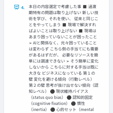
本日の内容選定で考慮した事 ◼ 過渡
4.
期特有の問題は取り上げない 新しい技
術を学び、それを使い、 従来と同じこ
とをやってしまう ◼ 現場で解決すれ
ばよいことは取り上げない ◼ 現場は
あまり困っていないことが困ったこと
➢ AIと関係なく、元々困っていること
は変わらず こちら側の手当てにも需要
があるはずだが、 必要なリソースを簡
単には調達できない ➢ そう簡単に変化
しないから こちらに対する手当は既に
大きな ビジネスになっている 第１の
壁 変化を避ける傾向（行動レベル）
第２の壁 思考が抜け出せない傾向（認
知レベル） ⚫ 現状維持バイアス
（status quo bias） ⚫ 認知的固定
（cognitive fixation） ⚫ 慣性
（inertia） ⚫ 心的セット（mental