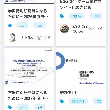
EGG '24 | ゲーム業界ホ
ワイト化の光と影
学振特別研究員になる
ために～2026年度申請
egg24
プロ
版
pd
jsps
学振
dc1
dc2
EGG（EEKANJI
1.7M
NO GAME
GAKKAI）
大上雅史
3.8M
学振特別研究員になる
統計学I-1
ために～2027年度申請
講義資料
統計学
版
jsps
pd
dc
dc1
dc2
学