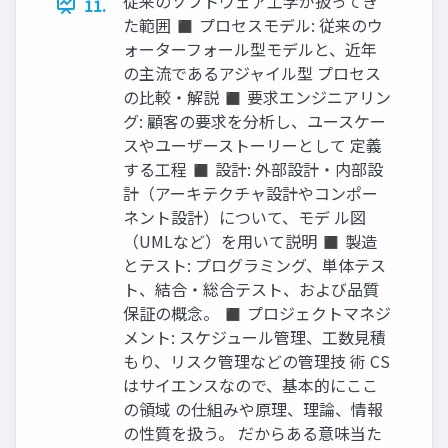
従来のソフトウェア工学が扱ってき
11.
た範囲 ◼ プロセスモデル: 従来のウ
ォーターフォール型モデルと、近年
の主流であるアジャイル型 プロセス
の比較・解説 ◼ 要求エンジニアリン
グ: 顧客の要求を分析し、ユースケー
スやユーザーストーリーとして 定義
する工程 ◼ 設計: 外部設計・内部設
計（アーキテクチャ設計やコンポー
ネント設計）について、モデ ル図
（UMLなど）を用いて説明 ◼ 製造
とテスト: プログラミング、単体テス
ト、結合・総合テスト、および品質
保証の概念。 ◼ プロジェクトマネジ
メント: スケジュール管理、工数見積
もり、リスク管理などの管理技 術 CS
はサイエンスなので、基本的にここ
の領域 の仕組みや原理、理論、情報
の性質を扱う。 だからある意味当た