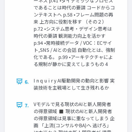
ーネス p.41 •ダイナミックなプロセス
であることは時代の要請 コードからコ
ンテキストへ p.58 •フレーム問題の再
来 上方向に役割を移す （その２）
p.72 •システム思考・デザイン思考は
時代の要請 観測能力向上を活かす
p.94 •常時接続データ / VOC：ECサイ
ト,SNS / AIとの会話 自動化とは、強制
化である。 p.99 •アーキテクチャによ
る規制が静かに変えてしまうもの 4
I n q u i r y AI駆動開発の動向と影響 実
6.
装技術を主戦場として生き残れるか
Vモデルで見る現状のAIと新人開発者
7.
の得意領域 ◼ 現状のAIと新人開発者
の得意領域は見事に重なってしまう 企
画 「上流(コンサルやBA)へ 逃げろ」