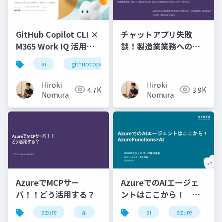
GitHub Copilot CLI ×
チャットアプリ失敗
M365 Work IQ 活用ネ
談！製造業業務への生
タ
成AI導入
ai
githubcopilot
Hiroki
Hiroki
4.7K
3.9K
Nomura
Nomura
AzureでMCPサー
AzureでのAIエージェ
バ！！どう活用する？
ントはここから！
Azure Functions × AI
azure
ai
ai
azure