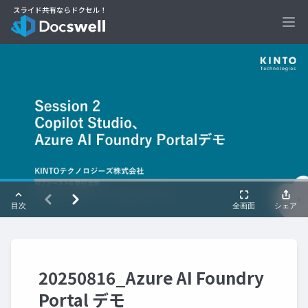
Ope
20250816_Azure AI Foundry
Portal デモ