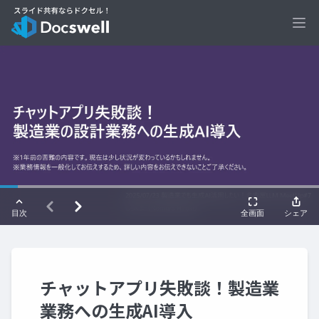
Ope
チャットアプリ失敗談！製造業
業務への生成AI導入