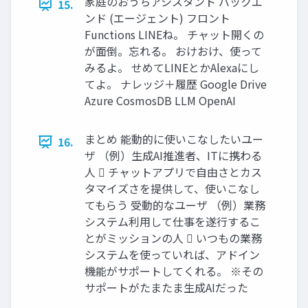
家庭のおうちアシスタント バックエ
15.
ンド (エージェント) フロント
Functions LINEね。 チャット開くの
が面倒。忘れる。 おけおけ、使って
みるよ。 せめてLINEとかAlexaにし
てよ。 ナレッジ＋履歴 Google Drive
Azure CosmosDB LLM OpenAI
まとめ 能動的に使いこなしたいユー
16.
ザ （例）生成AI推進者、ITに携わる
人  チャットアプリで自由さとカス
タマイズさを提供して、使いこなし
てもらう 受動的なユーザ （例）業務
システム利用して仕事を遂行するこ
とがミッションの人  いつもの業務
システムを使っていれば、アドイン
機能がサポートしてくれる。 ※その
サポートがたまたま生成AIだった