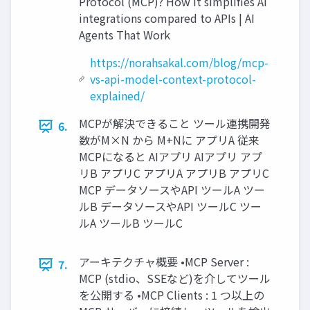
Protocol (MCP)? How it simplifies AI
integrations compared to APIs | AI
Agents That Work
https://norahsakal.com/blog/mcp-
vs-api-model-context-protocol-
explained/
MCPが解決できること ツール連携開発
6.
数がM×N から M+Nに アプリA 従来
MCPになると AIアプリ AIアプリ アプ
リB アプリC アプリA アプリB アプリC
MCP データソースやAPI ツールA ツー
ルB データソースやAPI ツールC ツー
ルA ツールB ツールC
アーキテクチャ概要 •MCP Server :
7.
MCP (stdio、SSEなど)を介してツール
を公開する •MCP Clients : 1 つ以上の