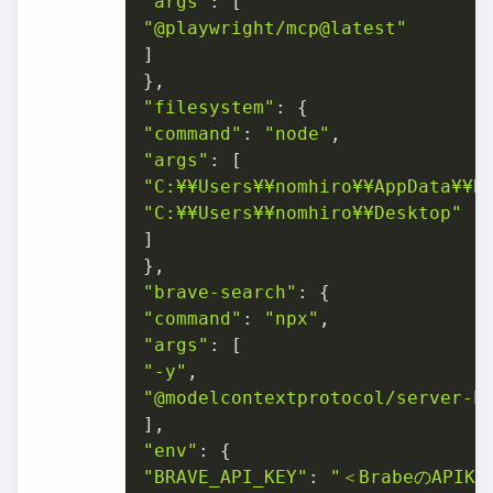
"args"
"@playwright/mcp@latest"
]

"filesystem"
"command"
: 
"node"
"args"
"C:¥¥Users¥¥nomhiro¥¥AppData¥¥R
"C:¥¥Users¥¥nomhiro¥¥Desktop"
]

"brave-search"
"command"
: 
"npx"
"args"
"-y"
"@modelcontextprotocol/server-b
"env"
"BRAVE_API_KEY"
: 
"＜BrabeのAPIK