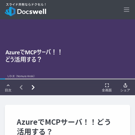
Ope
AzureでMCPサーバ！！どう
活用する？