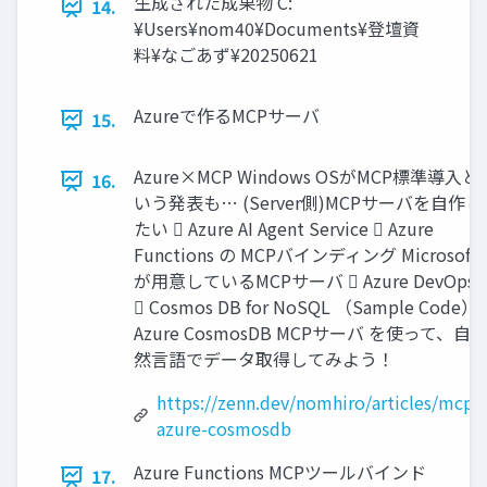
生成された成果物 C:
14.
¥Users¥nom40¥Documents¥登壇資
料¥なごあず¥20250621
Azureで作るMCPサーバ
15.
Azure×MCP Windows OSがMCP標準導入と
16.
いう発表も… (Server側)MCPサーバを自作し
たい  Azure AI Agent Service  Azure
Functions の MCPバインディング Microsoft
が用意しているMCPサーバ  Azure DevOps
 Cosmos DB for NoSQL （Sample Code）
Azure CosmosDB MCPサーバ を使って、自
然言語でデータ取得してみよう！
https://zenn.dev/nomhiro/articles/mcp-
azure-cosmosdb
Azure Functions MCPツールバインド
17.