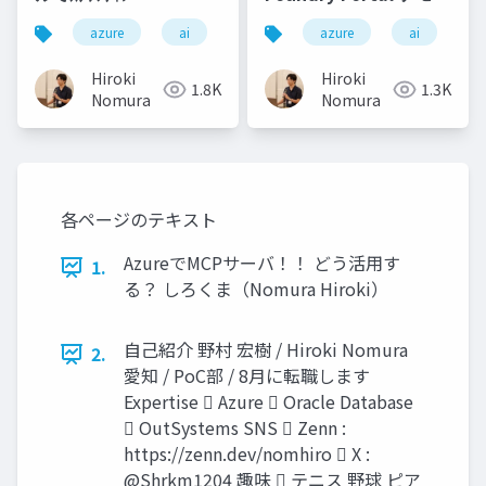
azure
ai
azure
ai
Hiroki
Hiroki
1.8K
1.3K
Nomura
Nomura
各ページのテキスト
AzureでMCPサーバ！！ どう活用す
1.
る？ しろくま（Nomura Hiroki）
自己紹介 野村 宏樹 / Hiroki Nomura
2.
愛知 / PoC部 / 8月に転職します
Expertise  Azure  Oracle Database
 OutSystems SNS  Zenn :
https://zenn.dev/nomhiro  X :
@Shrkm1204 趣味  テニス 野球 ピア