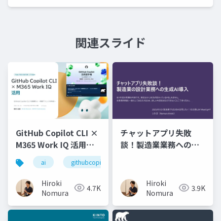
関連スライド
GitHub Copilot CLI ×
チャットアプリ失敗
M365 Work IQ 活用ネ
談！製造業業務への生
タ
成AI導入
ai
githubcopilot
Hiroki
Hiroki
4.7K
3.9K
Nomura
Nomura