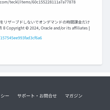
.com/teckl/items/60c155228111a7a77878
fa291 仮想マシンをリザーブドしないでオンデマンドの時間課⾦だけ
right © 2024, Oracle and/or its affiliates |
s/157545ee993fad3cf6a6
リシー
サポート・お問合せ
マガジン