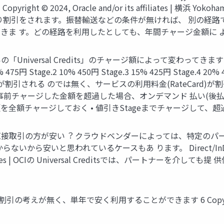
ght © 2024, Oracle and/or its affiliates | 横浜 Yo
り割引をされます。振替輸送などの条件が無ければ、 別の経路
が⾃由に設定できま す。どの経路を利⽤したとしても、年間チャージ⾦
払いの「Universal Credits」のチャージ額によって変わってきます 新宿 
ge.2 10% 450円 Stage.3 15% 425円 Stage.4 20% 400円 Cop
割引される のでは無く、サービスの利⽤料⾦(RateCard)
事前チャージした⾦額を超過した場合、オンデマンド 払い(後
額を全額チャージしておく • 値引きStageまでチャージして、
ートナー経由より直接取引の⽅が安い︖ クラウドベンダーによっては、特
いから安いと思われているケースもあ ります。 Direct/InD
its affiliates | OCIの Universal Creditsでは、パート
ト割引の考えが無く、単年で安く利⽤することができます 6 Copyright © 2024