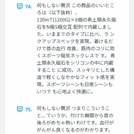
何もしない贅沢 この商品のいいとこ
74.
ろは（以下抜粋）、
120mT(1200G)×8個の希土類永久磁
石をN極S極交互 配列で内蔵しまし
た。いままでのタイプに比べ、ラ ン
クアップスペックを実現。着けるだ
けで首の血行 改善、筋肉のコリに効
くスポーツ磁気ネックレスで す。 希
土類永久磁石をシリコンの中に内蔵
すること に成功。スッキリとした構
造で軽くしなやかなフィッ ト感を実
現。スポーツシーンも日常シーンも
いつで も心地よく快適に。
何もしない贅沢 つまりこういうこ
75.
と... ていうか、付けた瞬間から首の
後ろがめちゃ熱い わけです。血行が
がんがん良くなるのがわかります。