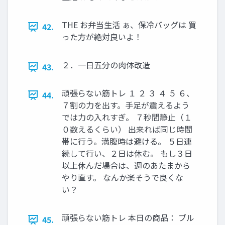
THE お弁当生活 ぁ、保冷バッグは 買
42.
った方が絶対良いよ！
２．一日五分の肉体改造
43.
頑張らない筋トレ １ ２ ３ ４ ５ ６、
44.
７割の力を出す。手足が震えるよう
では力の入れすぎ。 ７秒間静止（１
０数えるくらい） 出来れば同じ時間
帯に行う。満腹時は避ける。 ５日連
続して行い、２日は休む。 もし３日
以上休んだ場合は、週のあたまから
やり直す。 なんか楽そうで良くな
い？
頑張らない筋トレ 本日の商品： ブル
45.