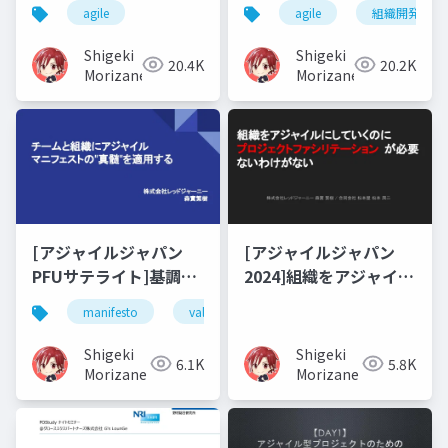
ルがうまくいかない10
～組織をマルチレイヤ
agile
agile
組織開発
の理由～"Reboot"のた
ーアジャイルでコネク
めの処方箋～
トしよう～
Shigeki
Shigeki
20.4K
20.2K
Morizane
Morizane
[アジャイルジャパン
[アジャイルジャパン
PFUサテライト]基調講
2024]組織をアジャイル
演
にしていくのに プロジ
manifesto
value
principles
process imp
ェクトファシリテーシ
ョンが必要ないわけが
Shigeki
Shigeki
6.1K
5.8K
ない
Morizane
Morizane