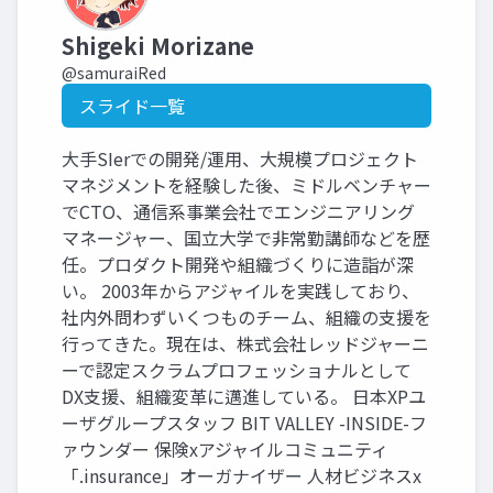
Shigeki Morizane
@samuraiRed
スライド一覧
大手SIerでの開発/運用、大規模プロジェクト
マネジメントを経験した後、ミドルベンチャー
でCTO、通信系事業会社でエンジニアリング
マネージャー、国立大学で非常勤講師などを歴
任。プロダクト開発や組織づくりに造詣が深
い。 2003年からアジャイルを実践しており、
社内外問わずいくつものチーム、組織の支援を
行ってきた。現在は、株式会社レッドジャーニ
ーで認定スクラムプロフェッショナルとして
DX支援、組織変革に邁進している。 日本XPユ
ーザグループスタッフ BIT VALLEY -INSIDE-フ
ァウンダー 保険xアジャイルコミュニティ
「.insurance」オーガナイザー 人材ビジネスx