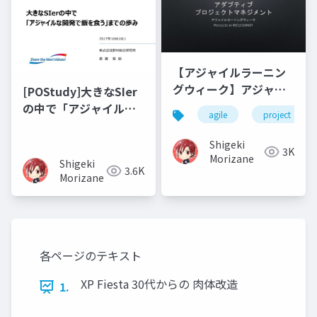
【アジャイルラーニン
グウィーク】アジャイ
[POStudy]大きなSIer
ル型プロジェクトのた
の中で「アジャイルな
agile
project
めのアダプティブプロ
開発で飯を食う」まで
ジェクトマネジメント
の歩み
Shigeki
3K
Morizane
Shigeki
3.6K
Morizane
各ページのテキスト
XP Fiesta 30代からの 肉体改造
1.