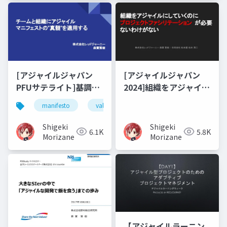
[アジャイルジャパン
[アジャイルジャパン
PFUサテライト]基調講
2024]組織をアジャイル
演
にしていくのに プロジ
manifesto
value
principles
process imp
ェクトファシリテーシ
ョンが必要ないわけが
Shigeki
Shigeki
6.1K
5.8K
ない
Morizane
Morizane
【アジャイルラーニン