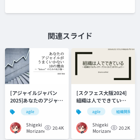
関連スライド
[アジャイルジャパン
[スクフェス大阪2024]
2025]あなたのアジャイ
組織は人でできている
ルがうまくいかない10
～組織をマルチレイヤ
agile
agile
組織開発
の理由～"Reboot"のた
ーアジャイルでコネク
めの処方箋～
トしよう～
Shigeki
Shigeki
20.4K
20.2K
Morizane
Morizane