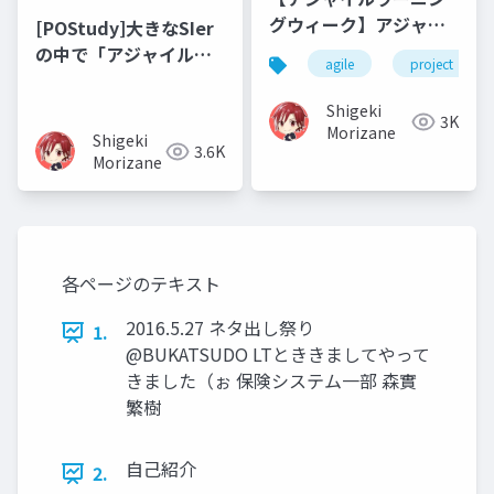
グウィーク】アジャイ
[POStudy]大きなSIer
ル型プロジェクトのた
の中で「アジャイルな
agile
project
めのアダプティブプロ
開発で飯を食う」まで
ジェクトマネジメント
の歩み
Shigeki
3K
Morizane
Shigeki
3.6K
Morizane
各ページのテキスト
2016.5.27 ネタ出し祭り
1.
@BUKATSUDO LTとききましてやって
きました（ぉ 保険システム一部 森實
繁樹
自己紹介
2.