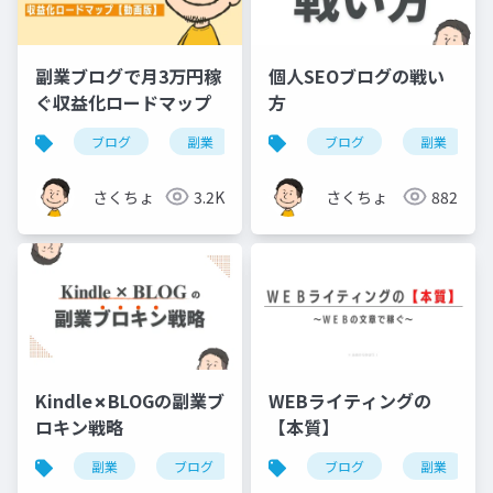
副業ブログで月3万円稼
個人SEOブログの戦い
ぐ収益化ロードマップ
方
ブログ
副業
アフィリエイト
ブログ
副業
さくちょ
3.2K
さくちょ
882
Kindle✗BLOGの副業ブ
WEBライティングの
ロキン戦略
【本質】
副業
ブログ
kindle
ブログ
副業