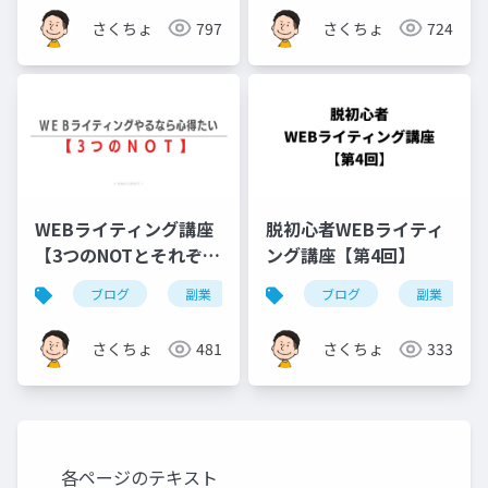
さくちょ
797
さくちょ
724
WEBライティング講座
脱初心者WEBライティ
【3つのNOTとそれぞれ
ング講座【第4回】
の壁を超えるテクニッ
ブログ
副業
アフィリエイト
ブログ
webライテ
副業
ク】
さくちょ
481
さくちょ
333
各ページのテキスト