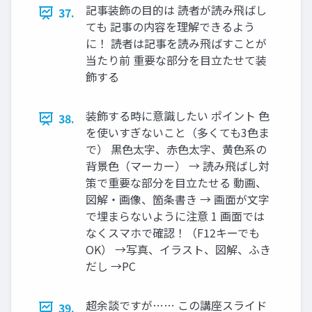
記事装飾の目的は 読者が読み飛ばし
37.
ても 記事の内容を理解できるよう
に！ 読者は記事を読み飛ばすことが
当たり前 重要な部分を目立たせて装
飾する
装飾する時に意識したい ポイント 色
38.
を使いすぎないこと（多くても3色ま
で） 黒色太字、赤色太字、黄色系の
背景色（マーカー） → 読み飛ばし対
策で重要な部分を目立たせる 動画、
図解・画像、箇条書き → 画面が文字
で埋まらないように注意 1 画面では
なくスマホで確認！（F12キーでも
OK） →写真、イラスト、図解、ふき
だし →PC
超余談ですが…… この講座スライド
39.