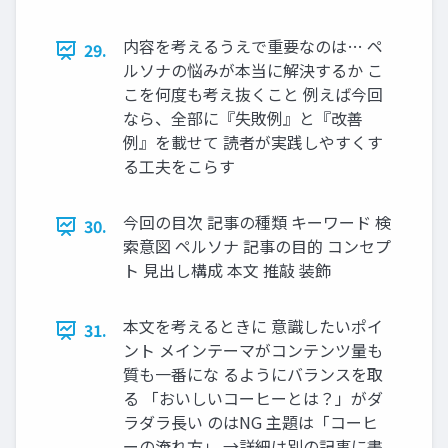
内容を考えるうえで重要なのは… ペ
29.
ルソナの悩みが本当に解決するか こ
こを何度も考え抜くこと 例えば今回
なら、全部に『失敗例』と『改善
例』を載せて 読者が実践しやすくす
る工夫をこらす
今回の目次 記事の種類 キーワード 検
30.
索意図 ペルソナ 記事の目的 コンセプ
ト 見出し構成 本文 推敲 装飾
本文を考えるときに 意識したいポイ
31.
ント メインテーマがコンテンツ量も
質も一番にな るようにバランスを取
る 「おいしいコーヒーとは？」がダ
ラダラ長い のはNG 主題は「コーヒ
ーの淹れ方」 →詳細は別の記事に書