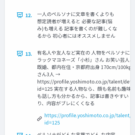
一人のペルソナに文章を書くよりも
12.
想定読者が増えると 必要な記事(悩
み)も増える 記事を書くのが難しくな
るから 初心者にはオススメしません
有名人や友人など実在の 人物をペルソナに設
13.
ラックマヨネーズ「小杉」さん お笑い芸人、
既婚、都内在住・京都府出身 170cm/100kg
さん3人 →
https://profile.yoshimoto.co.jp/talent/detai
id=125 実在する人物なら、顔も名前も趣味
も話し方も分かるから、記事は書きやすい つ
り、内容がブレにくくなる
https://profile.yoshimoto.co.jp/talent/d
id=125
ペルソナがどんな言葉でどん な内容