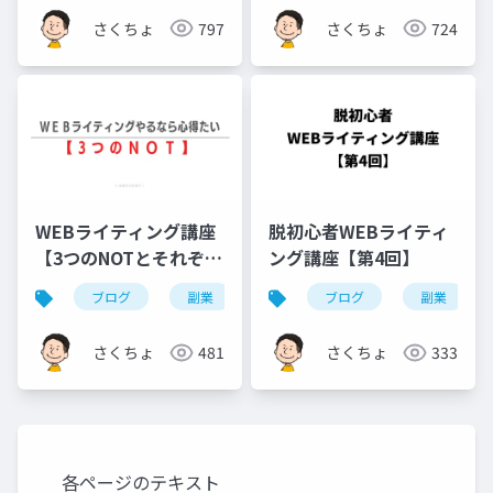
さくちょ
797
さくちょ
724
WEBライティング講座
脱初心者WEBライティ
【3つのNOTとそれぞれ
ング講座【第4回】
の壁を超えるテクニッ
ブログ
副業
アフィリエイト
ブログ
webライテ
副業
ク】
さくちょ
481
さくちょ
333
各ページのテキスト