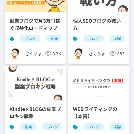
副業ブログで月3万円稼
個人SEOブログの戦い
ぐ収益化ロードマップ
方
ブログ
副業
アフィリエイト
ブログ
副業
さくちょ
3.2K
さくちょ
882
Kindle✗BLOGの副業ブ
WEBライティングの
ロキン戦略
【本質】
副業
ブログ
kindle
ブログ
副業