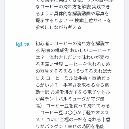
なコーヒーの淹れ方を解説 実践でき
るように具体的な解説動画や写真を
提示するとよい → 検索上位サイトを
参考にしながら考える
初心者にコーヒーの淹れ方を解説す
28.
る 記事の構成例 おいしいコーヒーと
は？｜淹れ方しだいで味わいが変わ
る奥深い世界 コーヒーを淹れるため
の器具をそろえる｜5つそろえれば大
丈夫 コーヒーミルは手動・電動どっ
ちがいい？｜手軽さを求めるなら電
動一択 お湯を沸かすなら電子ケトル
が楽チン｜バルミューダがマジ最
高） コーヒー豆を買って淹れてみる
｜コーヒー豆は〇〇が手軽でオスス
メ！ ついに至極の一杯を淹れる｜香
りがバツグン！幸せの時間を堪能