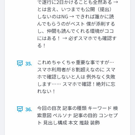
で遂行に2日かけることも全然ある →
とは言え、いつまでも公開（提出）
しないのはNG → できれば誰かに読
んでもらうのがベスト 僕が添削する
し、仲間も読んでくれる環境がココ
にはある！ → 必ずスマホでも確認す
る！
これめちゃくちゃ重要な事ですが…
35.
スマホ利用者が８割超えなのに スマ
ホで確認しないと人は 例外なく失敗
します…… スマホで確認！絶対に忘
れない！
今回の目次 記事の種類 キーワード 検
36.
索意図 ペルソナ 記事の目的 コンセプ
ト 見出し構成 本文 推敲 装飾