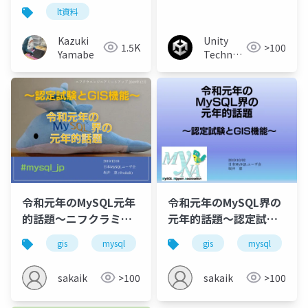
みよう
チャートレーニングデ
lt資料
イを終えて－
Kazuki
Unity
1.5K
>100
Yamabe
Technologies
Japan
令和元年のMySQL元年
令和元年のMySQL界の
的話題～ニフクラミー
元年的話題～認定試験
トアップ
とGIS機能～
gis
mysql
certification
gis
rdbms
mysql
re
sakaik
>100
sakaik
>100