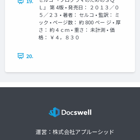
19.
Ｌ』 第 4版 • 発売日： ２０１３／０
５／２３ • 著者： セルコ • 監訳： ミ
ック • ページ数： 約 800 ペー ジ • 厚
さ： 約４ｃｍ • 重さ： 未計測 • 価
格： ￥４，８３０
20.
運営：株式会社アプルーシッド