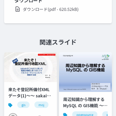
ダウンロード
ダウンロード(pdf - 620.52kB)
関連スライド
来たぞ登記所備付XML
データ(1)～～ sakaik
周辺知識から理解する
がこれまでに知った範
MySQL の GIS機能 ～
gis
moj
map
xml
囲の情報と見てきたフ
ClubMySQL #4
ァイルフォーマットに
opensource
gis