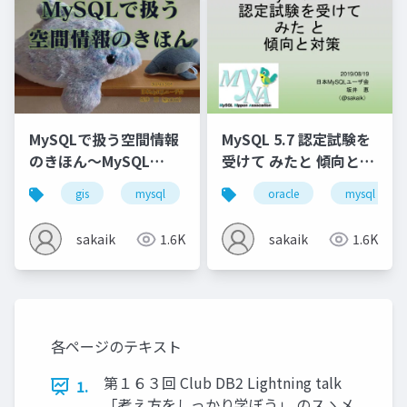
MySQLで扱う空間情報
MySQL 5.7 認定試験を
のきほん～MySQL
受けて みたと 傾向と対
Cafe #6
策～MyNA会2019年8月
gis
mysql
myna
oracle
technology cafe
mysql
sakaik
1.6K
sakaik
1.6K
各ページのテキスト
第１６３回 Club DB2 Lightning talk
1.
「考え方をしっかり学ぼう」 のスゝメ