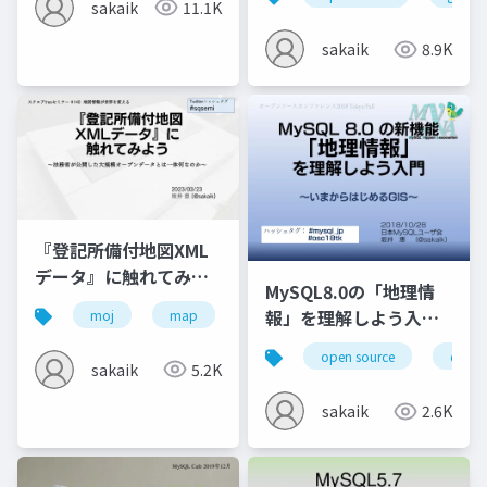
sakaik
11.1K
ついて解説する回
sakaik
8.9K
『登記所備付地図XML
データ』に触れてみよ
MySQL8.0の「地理情
う〜法務省が公開した
報」を理解しよう入門
moj
map
xml
gis
opensquare
大規模オープンデータ
～いまからはじめるGIS
とは一体何なのか〜
open source
datab
sakaik
5.2K
sakaik
2.6K