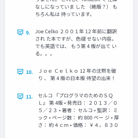
なしになっていま した （絶版？） も
ちろん私は 持っています。
Joe Celko ２００１年 12 年前に翻訳
9.
され た本ですが、色褪 せない内容。
でも英語では、 もう第 4 版が出て い
る。。。
Ｊｏｅ Ｃｅｌｋｏ 12 年の沈黙を破
10.
り 、 第 4 版の日本版 待望の出来！
セルコ 『プログラマのためのＳＱ
11.
Ｌ』 第 4版 • 発売日： ２０１３／０
５／２３ • 著者： セルコ • 監訳： ミ
ック • ページ数： 約 800 ペー ジ • 厚
さ： 約４ｃｍ • 価格： ￥４，８３０