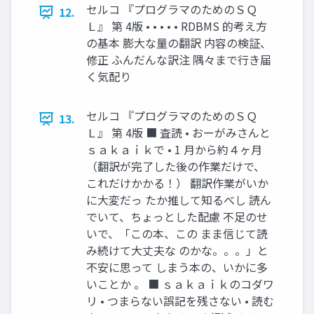
セルコ 『プログラマのためのＳＱ
12.
Ｌ』 第 4版 • • • • • RDBMS 的考え方
の基本 膨大な量の翻訳 内容の検証、
修正 ふんだんな訳注 隅々まで行き届
く気配り
セルコ 『プログラマのためのＳＱ
13.
Ｌ』 第 4版 ■ 査読 • おーがみさんと
ｓａｋａｉｋで • 1 月から約４ヶ月
（翻訳が完了した後の作業だけで、
これだけかかる！） 翻訳作業がいか
に大変だっ たか推して知るべし 読ん
でいて、ちょっとした配慮 不足のせ
いで、「この本、この まま信じて読
み続けて大丈夫な のかな。。。」と
不安に思って しまう本の、いかに多
いことか 。 ■ ｓａｋａｉｋのコダワ
リ • つまらない誤記を残さない • 読む