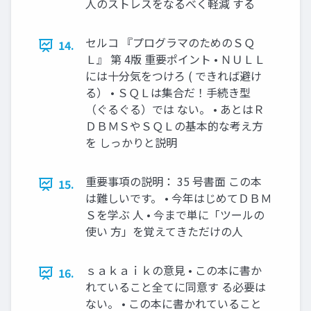
人のストレスをなるべく軽減 する
セルコ 『プログラマのためのＳＱ
14.
Ｌ』 第 4版 重要ポイント • ＮＵＬＬ
には十分気をつけろ ( できれば避け
る） • ＳＱＬは集合だ！手続き型
（ぐるぐる）では ない。 • あとはＲ
ＤＢＭＳやＳＱＬの基本的な考え方
を しっかりと説明
重要事項の説明： 35 号書面 この本
15.
は難しいです。 • 今年はじめてＤＢＭ
Ｓを学ぶ 人 • 今まで単に「ツールの
使い 方」を覚えてきただけの人
ｓａｋａｉｋの意見 • この本に書か
16.
れていること全てに同意す る必要は
ない。 • この本に書かれていること