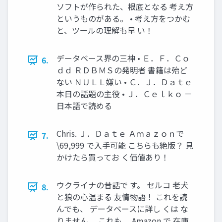
ソフトが作られた、根底となる 考え方
というものがある。 • 考え方をつかむ
と、ツールの理解も早 い！
データベース界の三神 • Ｅ．Ｆ．Ｃｏ
6.
ｄｄ ＲＤＢＭＳの発明者 書籍は殆ど
ない ＮＵＬＬ嫌い • Ｃ．Ｊ．Ｄａｔｅ
本日の話題の主役 • Ｊ．Ｃｅｌｋｏ －
日本語で読める
Chris. Ｊ．Ｄａｔｅ Ａｍａｚｏｎで
7.
\69,999 で入手可能 こちらも絶版？ 見
かけたら買ってお く価値あり！
ウクライナの昔話で す。 セルコ 老犬
8.
と狼の心温まる 友情物語！ これを読
んでも、 データベースに詳し くは な
りません。 これも、 Amazon で 在庫