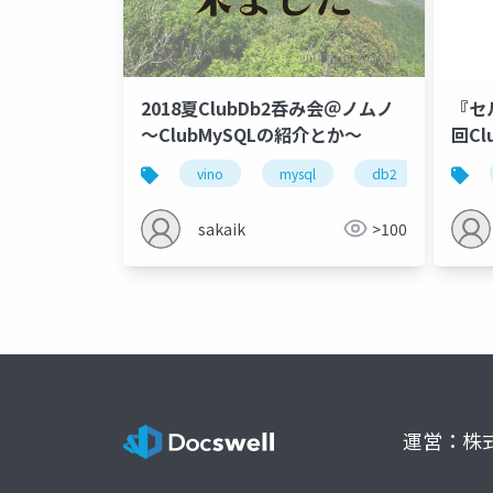
2018夏ClubDb2呑み会＠ノムノ
『セ
～ClubMySQLの紹介とか～
回C
vino
mysql
db2
wine
sakaik
>100
運営：株