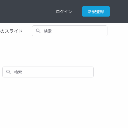
ログイン
新規登録
検索
てのスライド
検索