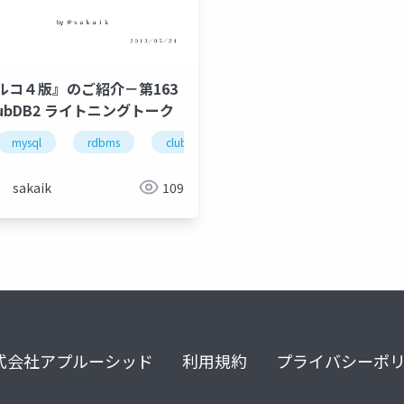
ルコ４版』のご紹介－第163
lubDB2 ライトニングトーク
mysql
clubdb2
rdbms
clubmysql
clubdb2
nomuno
celko
sakaik
109
式会社アプルーシッド
利用規約
プライバシーポ