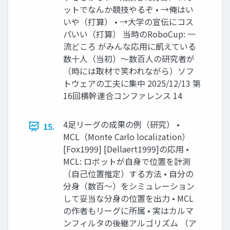
ットでなんか競技やるぞ • →俺はい
いや（打算） • →大学の宣伝にコス
パいい（打算） 当時のRoboCup: 一
流どころ がみんな応用に飢えている
数十人（当初）～数百人の研究者が
（時には取材で笑われながら）ソフ
トウェアの工夫に集中 2025/12/13 第
16回横幹連合コンファレンス 14
4足リーグの成果の例（研究） •
15.
MCL（Monte Carlo localization）
[Fox1999] [Dellaert1999]の応用 •
MCL: ロボットが自身で位置を計測
（自己位置推定）する方法 • 自分の
分身（数百～）をシミュレーション
して妥当な分身の位置を出力 • MCL
の作者もリーグに所属 • 実はカルマ
ンフィルタの後継アルゴリズム （ア