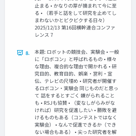
止まる • かなりの芽が摘まれて今に至
る • （若手と話をして研究を止めてし
まわないかとビクビクする日々）
2025/12/13 第16回横幹連合コンファ
レンス 7
本題: ロボットの競技会、実験会 • 一般
8.
に「ロボコン」と呼ばれるもの • 様々
な理由、複合的な理由で開かれる • 研
究目的、教育目的、娯楽・営利・宣
伝、テレビの尺埋め • 研究者が開催す
るロボコン・実験会 同じものだと思っ
て 話をするとすごく 嫌がられること
も • RSJも協賛 • （変なしがらみがな
ければ）研究を促進したい • 勝敗を避
けるものもある（コンテストではなく
実験会） • なんで促進できるか（でき
ない場合もある） • 尖った研究者を解