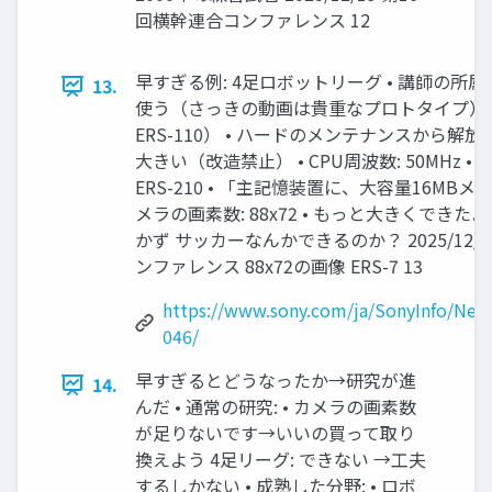
回横幹連合コンファレンス 12
早すぎる例: 4足ロボットリーグ • 講師の所属し
13.
使う（さっきの動画は貴重なプロトタイプ） ER
ERS-110） • ハードのメンテナンスから解
大きい（改造禁止） • CPU周波数: 50MHz • D
ERS-210 • 「主記憶装置に、大容量16MBメ
メラの画素数: 88x72 • もっと大きくでき
かず サッカーなんかできるのか？ 2025/12/
ンファレンス 88x72の画像 ERS-7 13
https://www.sony.com/ja/SonyInfo/New
046/
早すぎるとどうなったか→研究が進
14.
んだ • 通常の研究: • カメラの画素数
が足りないです→いいの買って取り
換えよう 4足リーグ: できない →工夫
するしかない • 成熟した分野: • ロボ