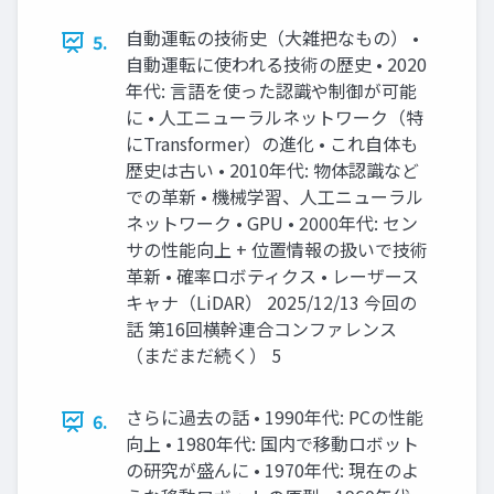
自動運転の技術史（大雑把なもの） •
5.
自動運転に使われる技術の歴史 • 2020
年代: 言語を使った認識や制御が可能
に • 人工ニューラルネットワーク（特
にTransformer）の進化 • これ自体も
歴史は古い • 2010年代: 物体認識など
での革新 • 機械学習、人工ニューラル
ネットワーク • GPU • 2000年代: セン
サの性能向上 + 位置情報の扱いで技術
革新 • 確率ロボティクス • レーザース
キャナ（LiDAR） 2025/12/13 今回の
話 第16回横幹連合コンファレンス
（まだまだ続く） 5
さらに過去の話 • 1990年代: PCの性能
6.
向上 • 1980年代: 国内で移動ロボット
の研究が盛んに • 1970年代: 現在のよ