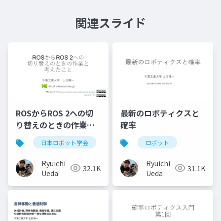
関連スライド
ROSからROS 2への切
最新のロボティクスと
り替えのときの作業と
確率
考えたこと
日本ロボット学会
ros
ロボット
ソフトウェア
ロボ
Ryuichi
Ryuichi
32.1K
31.1K
Ueda
Ueda