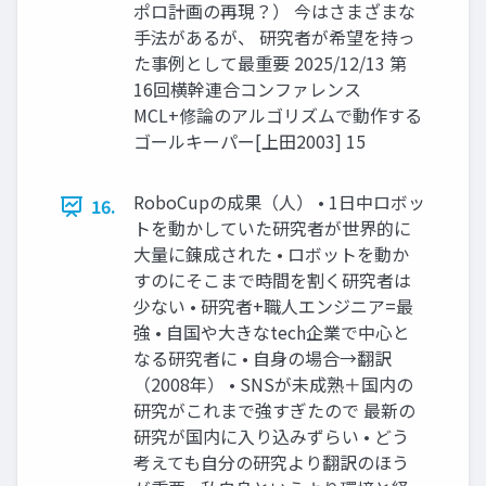
ポロ計画の再現？） 今はさまざまな
手法があるが、 研究者が希望を持っ
た事例として最重要 2025/12/13 第
16回横幹連合コンファレンス
MCL+修論のアルゴリズムで動作する
ゴールキーパー[上田2003] 15
RoboCupの成果（人） • 1日中ロボッ
16.
トを動かしていた研究者が世界的に
大量に錬成された • ロボットを動か
すのにそこまで時間を割く研究者は
少ない • 研究者+職人エンジニア=最
強 • 自国や大きなtech企業で中心と
なる研究者に • 自身の場合→翻訳
（2008年） • SNSが未成熟＋国内の
研究がこれまで強すぎたので 最新の
研究が国内に入り込みずらい • どう
考えても自分の研究より翻訳のほう