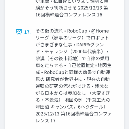
が重要 • 私自身というより環境と経
験がそう判断させる 2025/12/13 第
16回横幹連合コンファレンス 16
その後の流れ • RoboCup • @Home
17.
リーグ（家事のリーグ）でロボット
がさまざまな仕事 • DARPAグラン
ド・チャレンジ（2000年代後半） •
砂漠（その後市街地）で自律の乗用
車を走らせる • 自己位置推定+地図生
成 • RoboCupと同様の効果で自動運
転の 研究者が世界中に • 現在の自動
運転の研究の流れができる • 残念な
がら日本からは参加なし （大変すぎ
る・不景気） 地図の例（千葉工大の
津田沼 キャンパス。6ヘクタール）
2025/12/13 第16回横幹連合コンファ
レンス 17