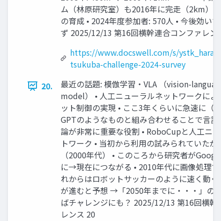
ム（林原研究室）も2016年に完走（2km） • 
の育成 • 2024年度参加者: 570人 • 今後効い
ず 2025/12/13 第16回横幹連合コンファレンス
https://www.docswell.com/s/ystk_hara/
tsukuba-challenge-2024-survey
最近の話題: 模倣学習・VLA （vision-language
20.
model） • 人工ニューラルネットワークに
ット制御の実現 • ここ3年くらいに急速に（動
GPTのようなものと組み合わせることで言語も
論が非常に重要な役割 • RoboCupと人工ニ
トワーク • 当初から利用の試みられていた
（2000年代） • このころから研究者がGoog
に→現在につながる • 2010年代に画像処理でま
れからはロボットサッカーのように速く動く
が進むと予想 →「2050年までに・・・」の実現
ばチャレンジにも？ 2025/12/13 第16回
レンス 20