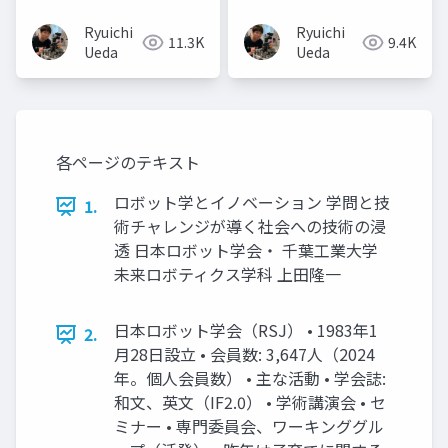
Ryuichi
Ryuichi
11.3K
9.4K
Ueda
Ueda
各ページのテキスト
ロボット学とイノベーション 学問と技
1.
術チャレンジが導く社会への技術の浸
透 日本ロボット学会・ 千葉工業大学
未来ロボティクス学科 上田隆一
日本ロボット学会（RSJ） • 1983年1
2.
月28日設立 • 会員数: 3,647人（2024
年。個人会員数） • 主な活動 • 学会誌:
和文、英文（IF2.0） • 学術講演会 • セ
ミナー • 専門委員会、ワーキンググル