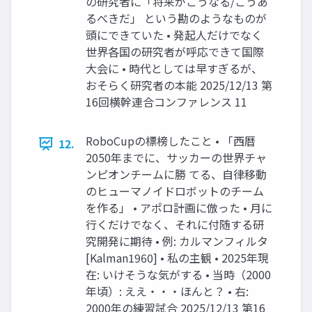
の研究者に「将来がこうなる/こうあ
るべきだ」 という勘のようなものが
頭にできていた • 発起人だけでなく
世界各国の研究者が呼応できて国際
大会に • 時代としては早すぎるが、
おそらく研究者の本能 2025/12/13 第
16回横幹連合コンファレンス 11
RoboCupの標榜したこと • 「西暦
12.
2050年までに、サッカーの世界チャ
ンピオンチームに勝 てる、自律移動
のヒューマノイドロボットのチーム
を作る」 • アポロ計画に倣った • 月に
行くだけでなく、それに付随する研
究開発に期待 • 例: カルマンフィルタ
[Kalman1960] • 私の主観 • 2025年現
在: いけそうな気がする • 当時（2000
年頃）: ええ・・・ほんと？ • 右:
2000年の練習試合 2025/12/13 第16