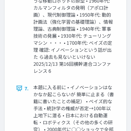
うな移動ロボットの原型 • 1960年代:
カルマンフィルタの発明（アポロ計
画）、現代制御理論 • 1950年代: 動的
計画法（強化学習の基礎理論）、情報
理論、古典制御理論 • 1940年代: 軍事
技術の発展 • 1930年代: チューリング
マシン ・・・ • 1700年代: ベイズの定
理 確認: イノベーションという話が出
た ら過去も見ないといけない
2025/12/13 第16回横幹連合コンファ
レンス 6
本題に入る前に • イノベーションはな
7.
かなか起こらないが 簡単に止まる（書
籍に書いたことの補足） • ベイズ的な
手法 • 統計学の権威が否定→100年以
上地下に潜る • 日本における自動運
転・ロボティクス（その他の多くの研
究） • 2000年代に○○ショックで全部