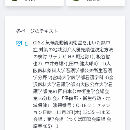
師(PHN,
(PHN,
Ph.D.)
Ph.D.)
各ページのテキスト
GISと気候変動観測衛星を用いた熱中
1.
症 対策の地域別介入優先順位決定方法
の検討 サテナビ HP 堀池諒1), 板谷智
也2), 中井寿雄3),田中 健太郎4） 1)大
阪医科薬科大学看護学部公衆衛生看護
学分野 2)宮崎大学医学部看護学科 3)金
沢医科大学看護学部 4)大阪公立大学看
護学部 第81回日本公衆衛生学会総会
第16分科会2「保健所・衛生行政・地
域保健」 演題番号：O-16-2-1 セッシ
ョン日時：11月2日(木) 13:55〜14:55
会場：第7会場（つくば国際会議場 会
議室405） 1