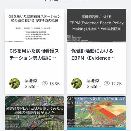
GISを用いた訪問看護ス
保健師活動における
テーション勢力圏にお
EBPM（Evidence
ける地域特徴の把握
Based Policy
Making）推進のための
実践研究
堀池諒｜
堀池諒｜
13.3K
12.2K
GIS保健
GIS保健
師(PHN,
師(PHN,
Ph.D.)
Ph.D.)