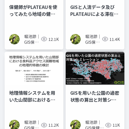
保健師がPLATEAUを使
GISと人流データ及び
ってみたら地域の健康
PLATEAUによる滞在人
課題が見えた
口の経年比較
堀池諒｜
堀池諒｜
12.1K
11.4K
GIS保健
GIS保健
師(PHN,
師(PHN,
Ph.D.)
Ph.D.)
地理情報システムを用
GISを用いた公園の過密
いた山間部における食
状態の算出と対策シュ
料品アクセス困難地域
ミレーション
の地理的特徴の検討
堀池諒｜
堀池諒｜
11.2K
11K
GIS保健
GIS保健師