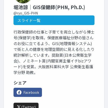
堀池諒｜GIS保健師(PHN, Ph.D.)
@ryo_GIS-PHN
スライド一覧
行政保健師の仕事と子育てを両立しながら博士
号(保健学)を取得。保健医療福祉分野の皆さん
のお役に立てるよう、GIS(地理情報システム)
で街と人の健康を地理空間的に見える化したり
統計解析しています。奨励賞(日本公衆衛生学
会)、ノミネート賞(内閣官房主催イチbizアワ
ード)を受賞。大阪医科薬科大学 公衆衛生看護
学分野 助教。
シェア
Facebook
(Twitter)