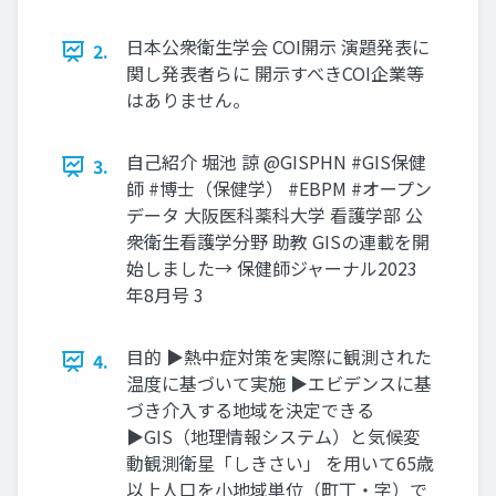
日本公衆衛生学会 COI開示 演題発表に
2.
関し発表者らに 開示すべきCOI企業等
はありません。
自己紹介 堀池 諒 @GISPHN #GIS保健
3.
師 #博士（保健学） #EBPM #オープン
データ 大阪医科薬科大学 看護学部 公
衆衛生看護学分野 助教 GISの連載を開
始しました→ 保健師ジャーナル2023
年8月号 3
目的 ▶熱中症対策を実際に観測された
4.
温度に基づいて実施 ▶エビデンスに基
づき介入する地域を決定できる
▶GIS（地理情報システム）と気候変
動観測衛星「しきさい」 を用いて65歳
以上人口を小地域単位（町丁・字）で