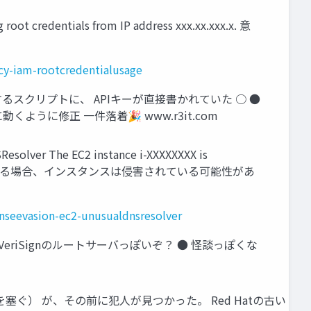
 credentials from IP address xxx.xx.xxx.x. 意
cy-iam-rootcredentialusage
るスクリプトに、 APIキーが直接書かれていた ○ ●
うに修正 一件落着🎉 www.r3it.com
The EC2 instance i-XXXXXXXX is
が予期しないものである場合、インスタンスは侵害されている可能性があ
nseevasion-ec2-unusualdnsresolver
VeriSignのルートサーバっぽいぞ？ ● 怪談っぽくな
塞ぐ） が、その前に犯人が見つかった。 Red Hatの古い