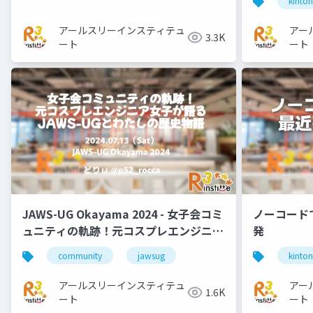
kinton
アールスリーインスティテュ
アー
3.3K
ート
ート
JAWS-UG Okayama 2024 - 女子会コミ
ノーコード
ュニティの軌跡！元コスプレエンジニア
発
女子が語るJAWS-UGとわたしの歴史物
community
jawsug
kinto
語
アールスリーインスティテュ
アー
1.6K
ート
ート