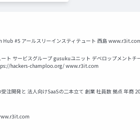
ech Hub #5 アールスリーインスティテュート 西島 www.r3it.co
サービスグループ gusukuユニット デベロップメントチーム マネ
kers-champloo.org/ www.r3it.com
発と 法人向けSaaSの二本立て 創業 社員数 拠点 年商 2000
r3it.com