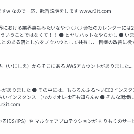
 なので一応、趣旨説明をします www.r3it.com
界における業界裏話みたいなやつ ○ ○ 会社のカレンダーには23
そういうことではなくて！！ ● ヒヤリハットなやらかし ● いま
ことのある落とし穴をノウハウとして共有し、 皆様の改善に
（いにしえ）からそこにある AWSアカウントがありました..
ウントがありました ● その中には、もちろんふる〜いEC2インス
古いインスタンス （なのでオレは何も知らんw ● そんな環境に
it.com
検知（いわゆるIDS/IPS）や マルウェアプロテクションが もりもり