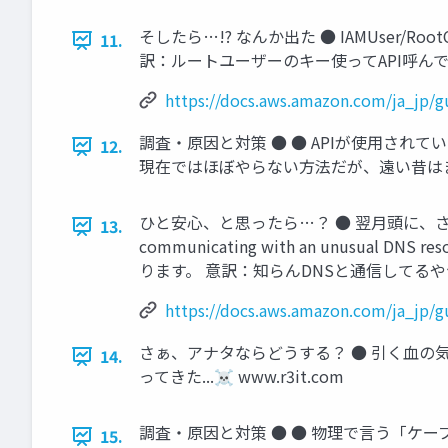
そしたら…!? なんか出た ● IAMUser/RootCredentia
11.
訳：ルートユーザーのキー使ってAPI呼んでるで？
https://docs.aws.amazon.com/ja_jp/g
調査・原因と対策 ● ● APIが使用され
12.
現在ではほぼやらない方法だが、遠い昔はままあ
ひと安心、と思ったら…？ ● 翌月頭に、さらに変なのが検出さ
13.
communicating with an unusu
ります。 意訳：知らんDNSと通信してるやつがい
https://docs.aws.amazon.com/ja_jp/g
さぁ、アナタならどうする？ ● 引く血の気 ● 
14.
ってきた...☠ www.r3it.com
調査・原因と対策 ● ● 物理で言う「ケーブ
15.