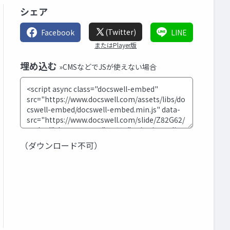
シェア
(Twitter)
Facebook
LINE
またはPlayer版
埋め込む
»CMSなどでJSが使えない場合
（ダウンロード不可）