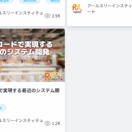
ecafe
kintone
kintonesignpost
アールスリーインステ
ート
ルスリーインスティテュ
2.9K
で実現する最近のシステム開
ne
ルスリーインスティテュ
1.2K