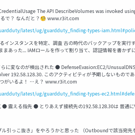
lUsage The API DescribeVolumes was invoked using root
 なんだと？🧐 www.r3it.com
uardduty/latest/ug/guardduty_finding-types-iam.html#poli
ているインスタンスを特定、調査 古の時代のバックアップを実行す
った... IAMロールを作って割り当て、認証情報を書かずに動くよ
れた ● DefenseEvasion:EC2/UnusualDNSResolver 
al DNS resolver 192.58.128.30. このアクティビティ
るよ！ …え？ www.r3it.com
uardduty/latest/ug/guardduty_finding-types-ec2.html#defe
震える指先 ● とりあえず接続先の192.58.128.30は 普通に
ル引っこ抜き」をやろうかと思った （Outboundで該当宛先を