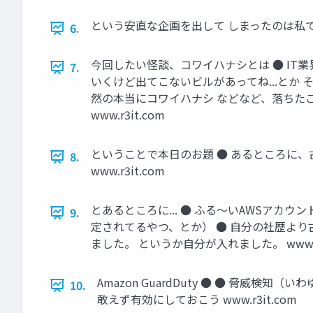
という安直な企画を出して しまったのは私ですw
6.
今回したい怪談、コワイハナシとは ● IT業
7.
いくけど出てこないビルがあってね...とか 
然の本当にコワイハナシ などなど、落ちた
www.r3it.com
ということで本日のお題 ● あるところに、古
8.
www.r3it.com
とあるところに... ● ふる〜いAWSアカ
9.
定されてるやつ、とか） ● 自分の社歴より
ました。 というか自分が入れました。 www.r3
Amazon GuardDuty ● ● 脅威
10.
敢えず有効にしておこう www.r3it.com