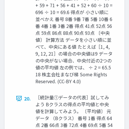
+ 59 + 71 + 56 + 41 + 52 + 60 ÷ 10 =
696 ÷ 10 = 69.6 得点が 小さい順に
並べかえ 番号 8番 9番 7番 5番 10番 6
番 4番 1番 3番 2番 得点 41点 52点 56
点 59点 86点 88点 90点 93点 〔中央
値〕 計算方法 データを小さい順に並
べて、中央にある値 たとえば［1, 4,
9, 12, 21］の場合の中央値は9 データ
の中央がない場合、中央付近の2つの
値の平均値 左の例では、 ÷ 2 = 65.5
18 株主会社まなび梯 Some Rights
Reserved. (CC-BY 4.0)
［統計量①データの代表］試してみ
20.
よう Bクラスの得点の平均値と中央
値を計算してみよう。 〔平均値〕 元
データ （Bクラス） 番号 1番 得点 64
点 2番 66点 3番 72点 4番 69点 5番 54