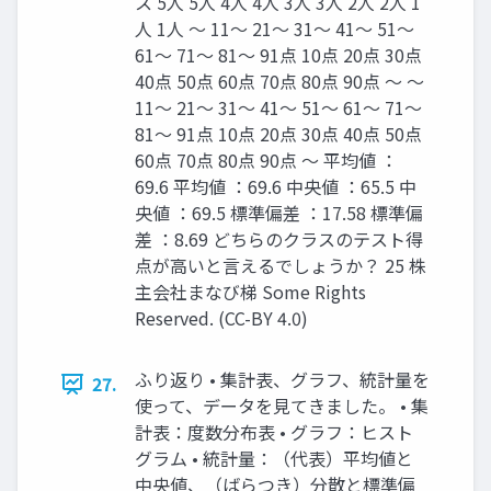
ス 5人 5人 4人 4人 3人 3人 2人 2人 1
人 1人 〜 11〜 21〜 31〜 41〜 51〜
61〜 71〜 81〜 91点 10点 20点 30点
40点 50点 60点 70点 80点 90点 〜 〜
11〜 21〜 31〜 41〜 51〜 61〜 71〜
81〜 91点 10点 20点 30点 40点 50点
60点 70点 80点 90点 〜 平均値 ：
69.6 平均値 ：69.6 中央値 ：65.5 中
央値 ：69.5 標準偏差 ：17.58 標準偏
差 ：8.69 どちらのクラスのテスト得
点が高いと言えるでしょうか？ 25 株
主会社まなび梯 Some Rights
Reserved. (CC-BY 4.0)
ふり返り • 集計表、グラフ、統計量を
27.
使って、データを見てきました。 • 集
計表：度数分布表 • グラフ：ヒスト
グラム • 統計量：（代表）平均値と
中央値、（ばらつき）分散と標準偏