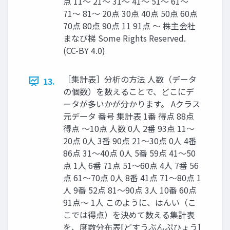
点 11〜 21〜 31〜 41〜 51〜 61〜
71〜 81〜 20点 30点 40点 50点 60点
70点 80点 90点 11 91点 〜 株主会社
まなび梯 Some Rights Reserved.
(CC-BY 4.0)
［集計表］分析の方法 人数（データ
13.
の個数）を数えることで、どこにデ
ータが多いかが分かります。 Aクラス
元データ 番号 集計表 1番 得点 88点
得点 〜10点 人数 0人 2番 93点 11〜
20点 0人 3番 90点 21〜30点 0人 4番
86点 31〜40点 0人 5番 59点 41〜50
点 1人 6番 71点 51〜60点 4人 7番 56
点 61〜70点 0人 8番 41点 71〜80点 1
人 9番 52点 81〜90点 3人 10番 60点
91点〜 1人 このように、はんい（こ
こでは得点）を決めて数える集計表
を、度数分布表[どすうぶんぷひょう]