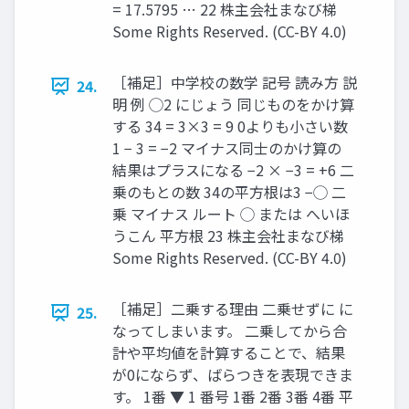
= 17.5795 … 22 株主会社まなび梯
Some Rights Reserved. (CC-BY 4.0)
［補足］中学校の数学 記号 読み方 説
24.
明 例 ◯2 にじょう 同じものをかけ算
する 34 = 3×3 = 9 0よりも小さい数
1 − 3 = −2 マイナス同士のかけ算の
結果はプラスになる −2 × −3 = +6 二
乗のもとの数 34の平方根は3 −◯ 二
乗 マイナス ルート ◯ または へいほ
うこん 平方根 23 株主会社まなび梯
Some Rights Reserved. (CC-BY 4.0)
［補足］二乗する理由 二乗せずに に
25.
なってしまいます。 二乗してから合
計や平均値を計算することで、結果
が0にならず、ばらつきを表現できま
す。 1番 ▼ 1 番号 1番 2番 3番 4番 平