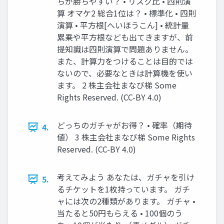
ちが勝ちやすい？ • リスク比 • 四則演
算 オマケ2 総合1位は？ • 標準化 • 四則
演算 • 平方根[へいほうこん] • 統計量
累乗や平方根なども出てきますが、前
提知識は四則演算で問題ありません。
また、計算力をつけることは目的では
ないので、必要なときは計算機を使い
ます。 2 株主会社まなび梯 Some
Rights Reserved. (CC-BY 4.0)
どっちのガチャがお得？ • 確率（期待
4.
値） 3 株主会社まなび梯 Some Rights
Reserved. (CC-BY 4.0)
考えてみよう あなたは、ガチャを引け
5.
るチケットを1枚持っています。 ガチ
ャには次の2種類があります。 ガチャ •
当たると50円もらえる • 100個のう