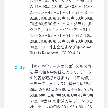
人 61〜70点 4人 1人 2人 71〜80点 3
人 81〜90点 1人 91点〜 0人 〜 11〜
21〜 31〜 41〜 51〜 61〜 71〜 81〜
91点 10点 20点 30点 40点 50点 60点
70点 80点 90点 〜 ヒストグラム（B
クラス） 5人 1人 〜 11〜 21〜 31〜
41〜 51〜 61〜 71〜 81〜 91点 10点
20点 30点 40点 50点 60点 70点 80点
90点 〜 17 株主会社まなび梯 Some
Rights Reserved. (CC-BY 4.0)
［統計量①データの代表］分析の方
19.
法 平均値や中央値によって、データ
の代表を確認できます。 〔平均値〕
元データ （Aクラス） 番号 1番 得点
88点 2番 93点 3番 90点 4番 86点 5番
59点 6番 71点 7番 56点 8番 41点 9番
52点 10番 60点 計算方法 データの合
計÷データの個数 88 + 93 + 90 + 86