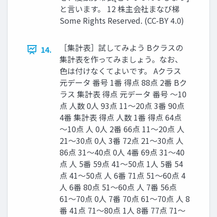
と言います。 12 株主会社まなび梯
Some Rights Reserved. (CC-BY 4.0)
［集計表］試してみよう Bクラスの
14.
集計表を作ってみましょう。なお、
色は付けなくてよいです。 Aクラス
元データ 番号 1番 得点 88点 2番 Bク
ラス 集計表 得点 元データ 番号 〜10
点 人数 0人 93点 11〜20点 3番 90点
4番 集計表 得点 人数 1番 得点 64点
〜10点 人 0人 2番 66点 11〜20点 人
21〜30点 0人 3番 72点 21〜30点 人
86点 31〜40点 0人 4番 69点 31〜40
点 人 5番 59点 41〜50点 1人 5番 54
点 41〜50点 人 6番 71点 51〜60点 4
人 6番 80点 51〜60点 人 7番 56点
61〜70点 0人 7番 70点 61〜70点 人 8
番 41点 71〜80点 1人 8番 77点 71〜