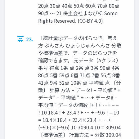
20点 30点 40点 50点 60点 70点 80点
90点 〜 21 株主会社まなび梯 Some
Rights Reserved. (CC-BY 4.0)
［統計量②データのばらつき］考え
23.
方 ぶんさん ひょうじゅんへんさ 分散
や標準偏差で、データのばらつきを
確認できます。 元データ（Aクラス）
番号 得点 1番 点 2番 点 3番 90点 4番
86点 5番 59点 6番 71点 7番 56点 8番
41点 9番 52点 10番 点 平均値 点 〔分
散〕 計算 方法 − データ! − 平均値 " +
データ" − 平均値 " + ⋯ + データ# −
平均値 " データの個数 !+ ! + ⋯+ − −
! 10 18.4 ! + 23.4 ! + ⋯ + −9.6 ! = 10
= 18.4×18.4 + 23.4×23.4 + ⋯ +
(−9.6)×(−9.6) 10 3090.4 10 = 309.04
〔標準偏差〕 計算方法 = 分散 309.04