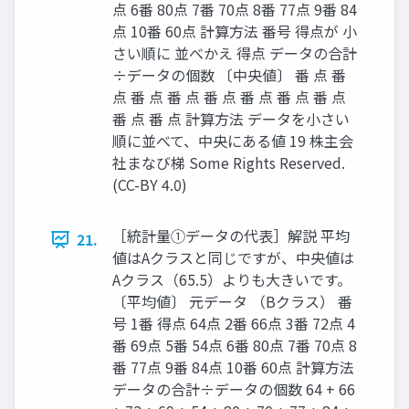
点 6番 80点 7番 70点 8番 77点 9番 84
点 10番 60点 計算方法 番号 得点が 小
さい順に 並べかえ 得点 データの合計
÷データの個数 〔中央値〕 番 点 番
点 番 点 番 点 番 点 番 点 番 点 番 点
番 点 番 点 計算方法 データを小さい
順に並べて、中央にある値 19 株主会
社まなび梯 Some Rights Reserved.
(CC-BY 4.0)
［統計量①データの代表］解説 平均
21.
値はAクラスと同じですが、中央値は
Aクラス（65.5）よりも大きいです。
〔平均値〕 元データ （Bクラス） 番
号 1番 得点 64点 2番 66点 3番 72点 4
番 69点 5番 54点 6番 80点 7番 70点 8
番 77点 9番 84点 10番 60点 計算方法
データの合計÷データの個数 64 + 66