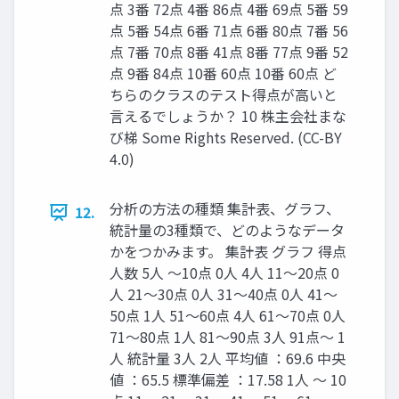
点 3番 72点 4番 86点 4番 69点 5番 59
点 5番 54点 6番 71点 6番 80点 7番 56
点 7番 70点 8番 41点 8番 77点 9番 52
点 9番 84点 10番 60点 10番 60点 ど
ちらのクラスのテスト得点が高いと
言えるでしょうか？ 10 株主会社まな
び梯 Some Rights Reserved. (CC-BY
4.0)
分析の方法の種類 集計表、グラフ、
12.
統計量の3種類で、どのようなデータ
かをつかみます。 集計表 グラフ 得点
人数 5人 〜10点 0人 4人 11〜20点 0
人 21〜30点 0人 31〜40点 0人 41〜
50点 1人 51〜60点 4人 61〜70点 0人
71〜80点 1人 81〜90点 3人 91点〜 1
人 統計量 3人 2人 平均値 ：69.6 中央
値 ：65.5 標準偏差 ：17.58 1人 〜 10