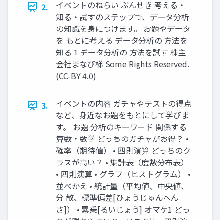
イベントのねらい ぶんせき 考える・
2.
知る・試すのステップで、データ分析
の知識を身につけます。 お題やデータ
を もとに考える データ分析の 方法を
知る 1 データ分析の 方法を試す 株主
会社まなび梯 Some Rights Reserved.
(CC-BY 4.0)
イベントの内容 ガチャやテストの得点
3.
など、身近なお題をもとにして学びま
す。 お題 分析のキーワード 関係する
算数・数学 どっちのガチャがお得？ •
確率（期待値） • 四則演算 どっちのク
ラスが高い？ • 集計表（度数分布表）
• 四則演算 • グラフ（ヒストグラム） •
並べかえ • 統計量（平均値、中央値、
分 散、標準偏差[ひょうじゅんへん
さ]） • 累乗[るいじょう] オマケ1 どっ