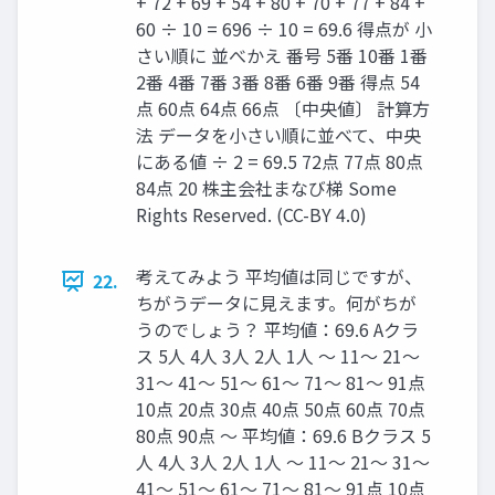
+ 72 + 69 + 54 + 80 + 70 + 77 + 84 +
60 ÷ 10 = 696 ÷ 10 = 69.6 得点が 小
さい順に 並べかえ 番号 5番 10番 1番
2番 4番 7番 3番 8番 6番 9番 得点 54
点 60点 64点 66点 〔中央値〕 計算方
法 データを小さい順に並べて、中央
にある値 ÷ 2 = 69.5 72点 77点 80点
84点 20 株主会社まなび梯 Some
Rights Reserved. (CC-BY 4.0)
考えてみよう 平均値は同じですが、
22.
ちがうデータに見えます。何がちが
うのでしょう？ 平均値：69.6 Aクラ
ス 5人 4人 3人 2人 1人 〜 11〜 21〜
31〜 41〜 51〜 61〜 71〜 81〜 91点
10点 20点 30点 40点 50点 60点 70点
80点 90点 〜 平均値：69.6 Bクラス 5
人 4人 3人 2人 1人 〜 11〜 21〜 31〜
41〜 51〜 61〜 71〜 81〜 91点 10点