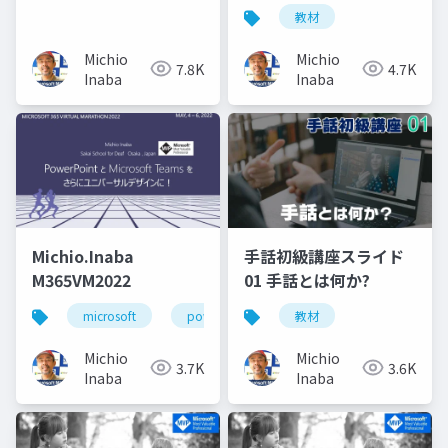
教材
Michio
Michio
7.8K
4.7K
Inaba
Inaba
Michio.Inaba
手話初級講座スライド
M365VM2022
01 手話とは何か?
microsoft
powerpoint
教材
microsoftmvp
mi
Michio
Michio
3.7K
3.6K
Inaba
Inaba