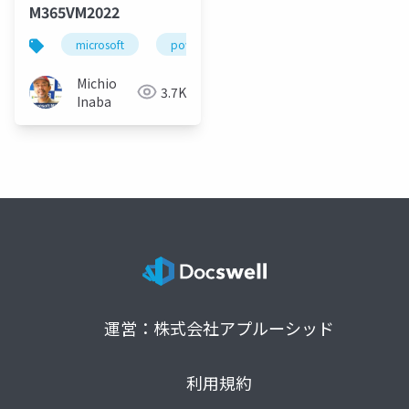
M365VM2022
microsoft
powerpoint
microsoftmvp
mi
Michio
3.7K
Inaba
運営：株式会社アプルーシッド
利用規約