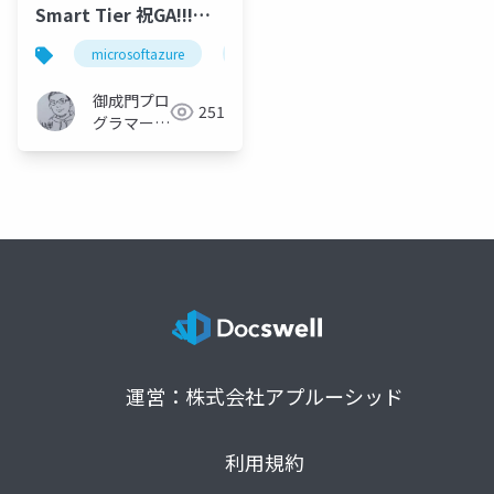
Smart Tier 祝GA!!!ス
トレージコストを最適
microsoftazure
azure
microsoft
azurec
化しよう
御成門プロ
251
グラマー
(Tomotaka
Suzuki)
運営：株式会社アプルーシッド
利用規約