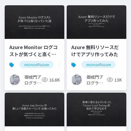
Azure Monitor ログコ
Azure 無料リソースだ
ストが気づくと高くな
けでアプリ作ってみた
っていた話
microsoftazure
azure
microsoftazure
microsoft
azurec
御成門プ
御成門プ
16.8K
13K
ログラマ
ログラマ
ー
ー
(Tomotaka
(Tomotaka
Suzuki)
Suzuki)