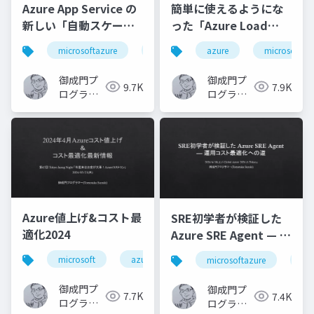
Azure App Service の
簡単に使えるようにな
新しい「自動スケーリ
った「Azure Load
ング」を触ってみた
Testing」を改めて学
microsoftazure
azure
azure
microsoft
microsoft
azureap
びなおす
御成門プ
御成門プ
9.7K
7.9K
ログラマ
ログラマ
ー
ー
(Tomotaka
(Tomotaka
Suzuki)
Suzuki)
Azure値上げ&コスト最
SRE初学者が検証した
適化2024
Azure SRE Agent — 運
用コスト最適化への道
microsoft
azure
microsoftazure
azurec
microsoftazure
az
御成門プ
御成門プ
7.7K
7.4K
ログラマ
ログラマ