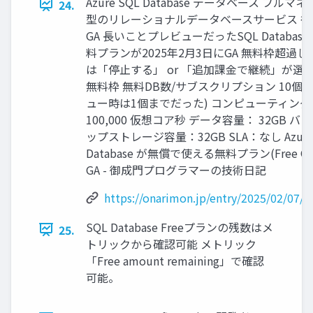
Azure SQL Database データベース フルマ
24.
型のリレーショナルデータベースサービス 待
GA 長いことプレビューだったSQL Database
料プランが2025年2月3日にGA 無料枠超過
は「停止する」 or 「追加課金で継続」が選
無料枠 無料DB数/サブスクリプション 10個(
ュー時は1個までだった) コンピューティング
100,000 仮想コア秒 データ容量： 32GB バ
ップストレージ容量：32GB SLA：なし Azure
Database が無償で使える無料プラン(Free Off
GA - 御成門プログラマーの技術日記
https://onarimon.jp/entry/2025/02/07/
SQL Database Freeプランの残数はメ
25.
トリックから確認可能 メトリック
「Free amount remaining」で確認
可能。