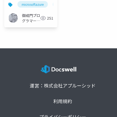
トレージコストを最適
microsoftazure
azure
microsoft
azurec
化しよう
御成門プロ
251
グラマー
(Tomotaka
Suzuki)
運営：株式会社アプルーシッド
利用規約
プライバシーポリシー