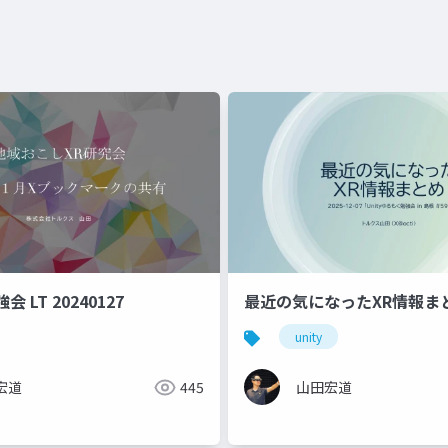
 LT 20240127
最近の気になったXR情報ま
unity
宏道
445
山田宏道