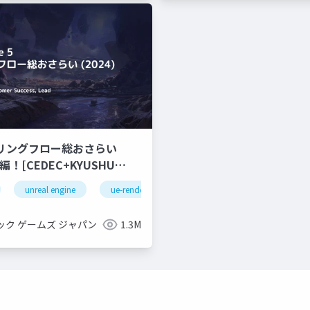
ダリングフロー総おさらい
unreal engine
ue-rendering
ック ゲームズ ジャパン
1.3M