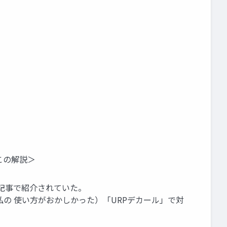
この解説＞
jpの記事で紹介されていた。
、うまく使えず（多分私の 使い方がおかしかった）「URPデカール」で対