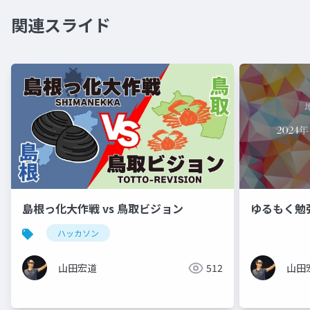
関連スライド
島根っ化大作戦 vs 鳥取ビジョン
ゆるもく勉強会
ハッカソン
山田宏道
512
山田