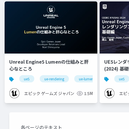
Unreal Engine5 Lumenの仕組みと肝
UE5レン
心なところ
(2024) 基礎編！[CEDEC+KYUSHU
2024]
ue5
ue-rendering
ue-lumen
ue5
エピック ゲームズ ジャパン
1.5M
エピ
各ページのテキスト