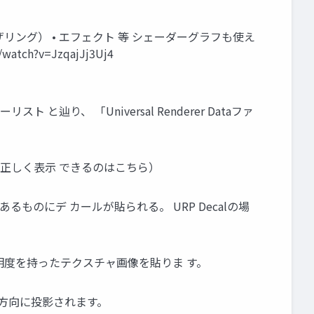
ウェザリング） • エフェクト 等 シェーダーグラフも使え
h?v=JzqajJj3Uj4
辿り、 「Universal Renderer Dataファ
が、VRで正しく表示 できるのはこちら）
アにあるものにデ カールが貼られる。 URP Decalの場
 Mapに透明度を持ったテクスチャ画像を貼りま す。
。 -Z方向に投影されます。