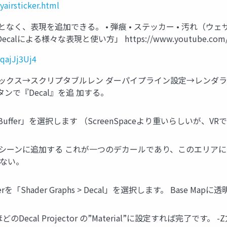
yairsticker.html
えることなく、表現を追加できる。 • 弾痕 • ステッカー • 汚れ（
よる様々な表現と使い方」 https://www.youtube.com/watc
qajJj3Uj4
フィックス→スクリプタブルレン ダーパイプライン設定→レンダラーリスト と
』ボタンで『Decal』を追 加する。
e)」で「DBuffer」を選択します （ScreenSpaceより重いらしい
Projector」をシーンに追加する これが一つのデカールであり、このエリ
きない。
aderを「Shader Graphs > Decal」を選択します。 Base
どのDecal Projector の”Material”に設定すれば完了です