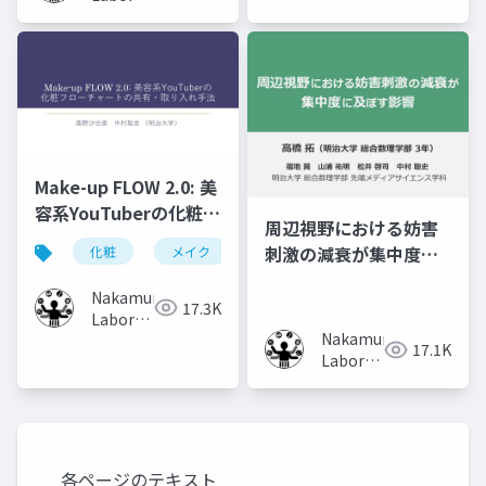
(Meiji
University)
Make-up FLOW 2.0: 美
容系YouTuberの化粧フ
周辺視野における妨害
ローチャートの共有・
刺激の減衰が集中度に
化粧
メイク
化粧工程
フローチャート
取り入れ手法
及ぼす影響
Nakamura
17.3K
Laboratory
Nakamura
(Meiji
17.1K
Laboratory
University)
(Meiji
University)
各ページのテキスト