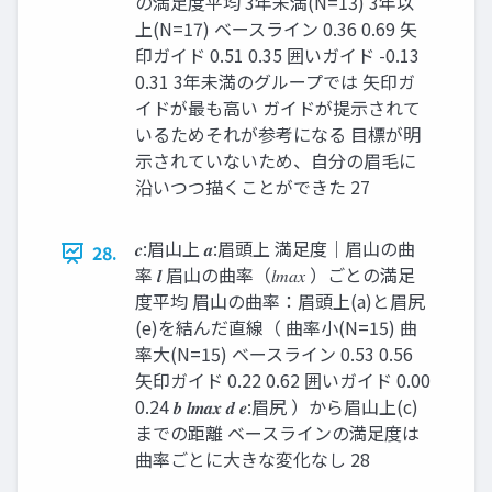
の満足度平均 3年未満(N=13) 3年以
上(N=17) ベースライン 0.36 0.69 矢
印ガイド 0.51 0.35 囲いガイド -0.13
0.31 3年未満のグループでは 矢印ガ
イドが最も高い ガイドが提示されて
いるためそれが参考になる 目標が明
示されていないため、自分の眉毛に
沿いつつ描くことができた 27
𝒄:眉山上 𝒂:眉頭上 満足度｜眉山の曲
28.
率 𝒍 眉山の曲率（𝑙𝑚𝑎𝑥 ）ごとの満足
度平均 眉山の曲率：眉頭上(a)と眉尻
(e)を結んだ直線（ 曲率小(N=15) 曲
率大(N=15) ベースライン 0.53 0.56
矢印ガイド 0.22 0.62 囲いガイド 0.00
0.24 𝒃 𝒍𝒎𝒂𝒙 𝒅 𝒆:眉尻 ）から眉山上(c)
までの距離 ベースラインの満足度は
曲率ごとに大きな変化なし 28