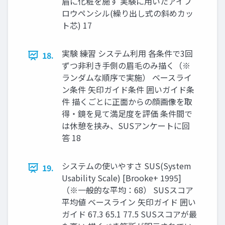
眉に化粧を施す 実験に用いたアイブ
ロウペンシル(繰り出し式の斜めカッ
ト芯) 17
実験 練習 システム利用 各条件で3回
18.
ずつ非利き手側の眉毛のみ描く（※
ランダムな順序で実施） ベースライ
ン条件 矢印ガイド条件 囲いガイド条
件 描くごとに正面からの顔画像を取
得・鏡を見て満足度を評価 条件間で
は休憩を挟み、SUSアンケートに回
答 18
システムの使いやすさ SUS(System
19.
Usability Scale) [Brooke+ 1995]
（※一般的な平均：68） SUSスコア
平均値 ベースライン 矢印ガイド 囲い
ガイド 67.3 65.1 77.5 SUSスコアが最