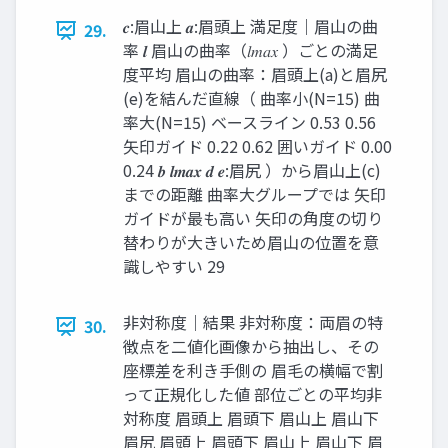
𝒄:眉山上 𝒂:眉頭上 満足度｜眉山の曲
29.
率 𝒍 眉山の曲率（𝑙𝑚𝑎𝑥 ）ごとの満足
度平均 眉山の曲率：眉頭上(a)と眉尻
(e)を結んだ直線（ 曲率小(N=15) 曲
率大(N=15) ベースライン 0.53 0.56
矢印ガイド 0.22 0.62 囲いガイド 0.00
0.24 𝒃 𝒍𝒎𝒂𝒙 𝒅 𝒆:眉尻 ）から眉山上(c)
までの距離 曲率大グループでは 矢印
ガイドが最も高い 矢印の角度の切り
替わりが大きいため眉山の位置を意
識しやすい 29
非対称度｜結果 非対称度：両眉の特
30.
徴点を二値化画像から抽出し、その
座標差を利き手側の 眉毛の横幅で割
って正規化した値 部位ごとの平均非
対称度 眉頭上 眉頭下 眉山上 眉山下
眉尻 眉頭上 眉頭下 眉山上 眉山下 眉