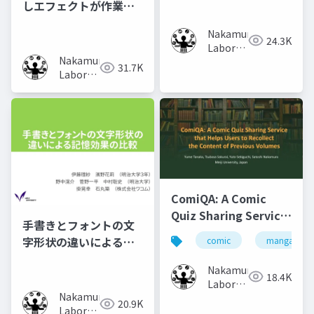
しエフェクトが作業時
の集中力に及ぼす影響
Nakamura
の調査
24.3K
Laboratory
Nakamura
(Meiji
31.7K
Laboratory
University)
(Meiji
University)
ComiQA: A Comic
Quiz Sharing Service
手書きとフォントの文
that Helps Users to
字形状の違いによる記
comic
manga
Recollect the
憶効果の比較
Content of Previous
Nakamura
18.4K
Volumes
Laboratory
Nakamura
(Meiji
20.9K
Laboratory
University)