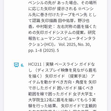
ペンシルの先が あった場合、その場所
に応じた矢印が 提示される ※ペンシ
ル先に巻き付けたテープをペン先 とし
て認識 矢印描画 田中佑芽，野沙也
香，中村聡史： 左右対称の眉を描くた
めの矢印ガイドシステムの提案，研究
報告ヒューマンコンピュータインタラ
クション(HCI)， Vol. 2025, No. 30,
pp. 1–8 (2025). 5
HCI211｜実験 ベースライン ガイドな
6.
し （ディスプレイ映像を見ながら眉毛
を描く） 矢印ガイド （提案手法） ア
イテムを動かすべき方向・角度を 矢印
で示したガイド 囲いガイド 描くべき
範囲を線で囲ったガイド 女子大学生・
大学院生12名に眉毛を描いてもらう実
験を行った結果、 矢印ガイドで主観的