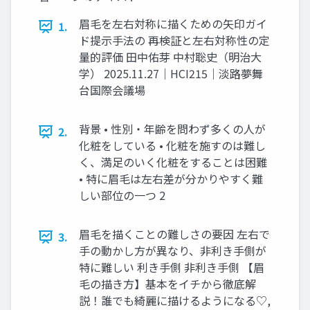
眉毛を左右対称に描くための矢印ガイ
1.
ド提示手法の 再検証と左右対称性の定
量的評価 田中佑芽 中村聡史（明治大
学） 2025.11.27｜HCI215｜淡路夢舞
台国際会議場
背景 • 性別・年齢を問わず多くの人が
2.
化粧をしている • 化粧を施すのは難し
く、満足のいく化粧をすることは困難
• 特に眉毛は左右差が分かりやすく難
しい部位の一つ 2
眉毛を描くことの難しさの要因 左右で
3.
手の動かし方が異なり、非利き手側が
特に難しい 利き手側 非利き手側 【眉
毛の描き方】基本をイチから徹底解
説！誰でも綺麗に描けるようになる♡,