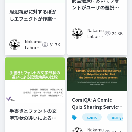
商品選択においてフォ
ントがユーザの選択行
周辺視野に対するぼか
動に及ぼす影響の調査
しエフェクトが作業時
の集中力に及ぼす影響
Nakamura
の調査
24.3K
Laboratory
Nakamura
(Meiji
31.7K
Laboratory
University)
(Meiji
University)
ComiQA: A Comic
Quiz Sharing Service
手書きとフォントの文
that Helps Users to
字形状の違いによる記
comic
manga
Recollect the
憶効果の比較
Content of Previous
Nakamura