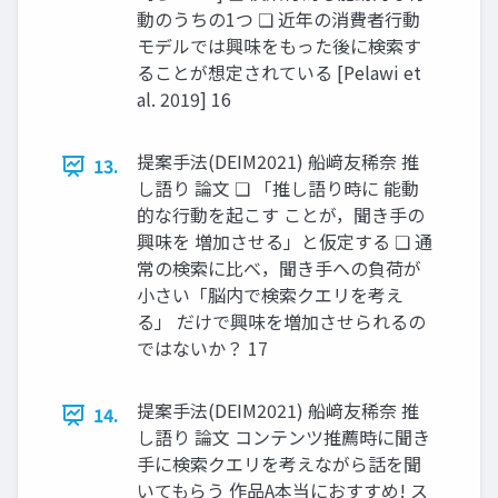
動のうちの1つ ❏ 近年の消費者行動
モデルでは興味をもった後に検索す
ることが想定されている [Pelawi et
al. 2019] 16
提案手法(DEIM2021) 船﨑友稀奈 推
13.
し語り 論文 ❏ 「推し語り時に 能動
的な行動を起こす ことが，聞き手の
興味を 増加させる」と仮定する ❏ 通
常の検索に比べ，聞き手への負荷が
小さい「脳内で検索クエリを考え
る」 だけで興味を増加させられるの
ではないか？ 17
提案手法(DEIM2021) 船﨑友稀奈 推
14.
し語り 論文 コンテンツ推薦時に聞き
手に検索クエリを考えながら話を聞
いてもらう 作品A本当におすすめ! ス