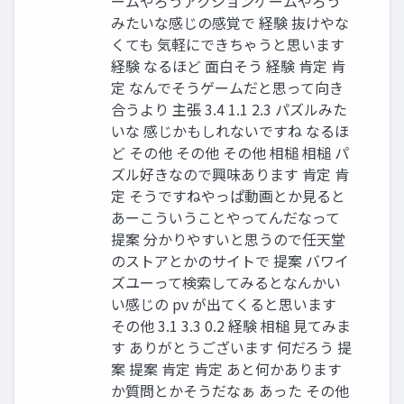
ームやろうアクションゲームやろう
みたいな感じの感覚で 経験 抜けやな
くても 気軽にできちゃうと思います
経験 なるほど ⾯⽩そう 経験 肯定 肯
定 なんでそうゲームだと思って向き
合うより 主張 3.4 1.1 2.3 パズルみた
いな 感じかもしれないですね なるほ
ど その他 その他 その他 相槌 相槌 パ
ズル好きなので興味あります 肯定 肯
定 そうですねやっぱ動画とか⾒ると
あーこういうことやってんだなって
提案 分かりやすいと思うので任天堂
のストアとかのサイトで 提案 バワイ
ズユーって検索してみるとなんかい
い感じの pv が出てくると思います
その他 3.1 3.3 0.2 経験 相槌 ⾒てみま
す ありがとうございます 何だろう 提
案 提案 肯定 肯定 あと何かあります
か質問とかそうだなぁ あった その他