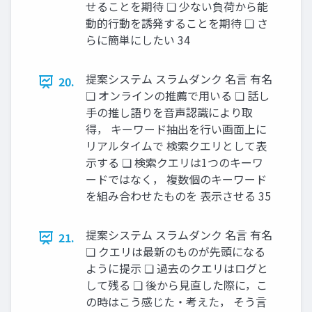
せることを期待 ❏ 少ない負荷から能
動的行動を誘発することを期待 ❏ さ
らに簡単にしたい 34
提案システム スラムダンク 名言 有名
20.
❏ オンラインの推薦で用いる ❏ 話し
手の推し語りを音声認識により取
得， キーワード抽出を行い画面上に
リアルタイムで 検索クエリとして表
示する ❏ 検索クエリは1つのキーワ
ードではなく， 複数個のキーワード
を組み合わせたものを 表示させる 35
提案システム スラムダンク 名言 有名
21.
❏ クエリは最新のものが先頭になる
ように提示 ❏ 過去のクエリはログと
して残る ❏ 後から見直した際に，こ
の時はこう感じた・考えた， そう言