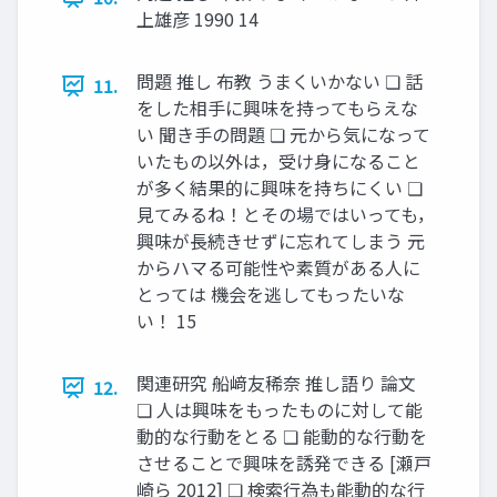
上雄彦 1990 14
問題 推し 布教 うまくいかない ❏ 話
11.
をした相手に興味を持ってもらえな
い 聞き手の問題 ❏ 元から気になって
いたもの以外は，受け身になること
が多く結果的に興味を持ちにくい ❏
見てみるね！とその場ではいっても，
興味が長続きせずに忘れてしまう 元
からハマる可能性や素質がある人に
とっては 機会を逃してもったいな
い！ 15
関連研究 船﨑友稀奈 推し語り 論文
12.
❏ 人は興味をもったものに対して能
動的な行動をとる ❏ 能動的な行動を
させることで興味を誘発できる [瀬戸
崎ら 2012] ❏ 検索行為も能動的な行