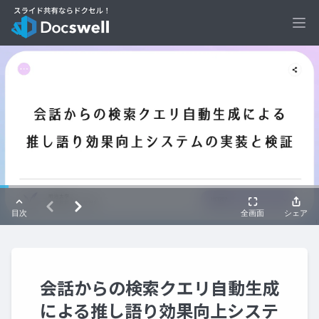
Ope
会話からの検索クエリ自動生成
による推し語り効果向上システ