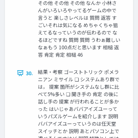
その他 その他 その他 なんか ⼩林さ
んがいろいろやってるゲームの中で
⾔うと 楽しさレベルは 質問 返答 す
ごいそれは気になる めちゃくちゃ狙
えてるなっていうのが伝わるので な
るほどですね 質問 質問 うわぁ難しい
なぁもう 100点だと思います 相槌 返
答 肯定 肯定 相槌 46
結果・考察 ゴーストトリック ポメラ
30.
ニアン ミサイル ❏ システムあり群で
は， 提案 箇所がシステムなし群に比
べて5%多い ❏ 聞き手の 肯定 の後に
話し手の 提案 が行われることが多か
った はいじゃあババアイズユーって
いうパズルゲームを紹介します 説明
ババアイズユーっていうのは任天堂
スイッチとか 説明 あとパソコン上で