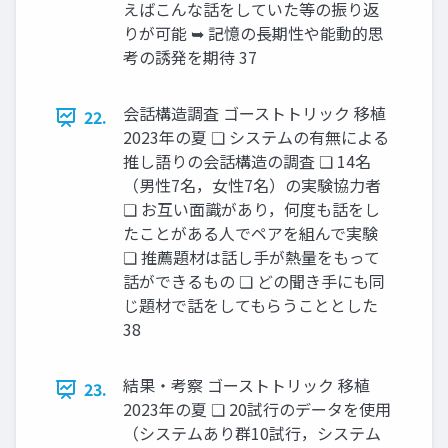
えばこんな話をしていた等の振り返
りが可能 ➥ 記憶の長期性や能動的思
考の誘発を期待 37
会話構造調査 ゴーストトリック 移植
22.
2023年の夏 ❏ システムの有無による
推し語りの会話構造の調査 ❏ 14名
（男性7名，女性7名）の実験協力者
❏ お互い面識があり，何度も話をし
たことがある人でペアを組んで実験
❏ 推薦題材は話し手が熱量をもって
話ができるもの ❏ どの聞き手にも同
じ題材で話をしてもらうこととした
38
結果・考察 ゴーストトリック 移植
23.
2023年の夏 ❏ 20試行のデータを使用
（システムあり群10試行，システム