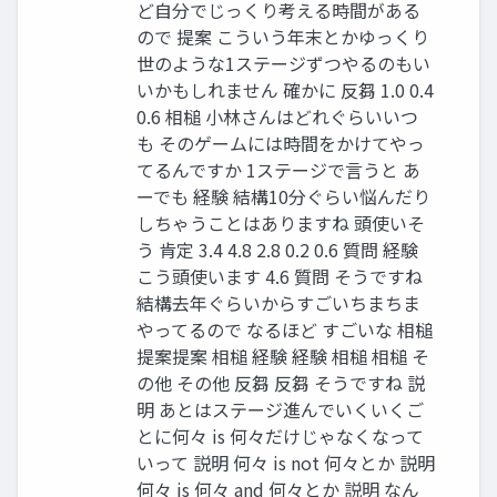
ど⾃分でじっくり考える時間がある
ので 提案 こういう年末とかゆっくり
世のような1ステージずつやるのもい
いかもしれません 確かに 反芻 1.0 0.4
0.6 相槌 ⼩林さんはどれぐらいいつ
も そのゲームには時間をかけてやっ
てるんですか 1ステージで⾔うと あ
ーでも 経験 結構10分ぐらい悩んだり
しちゃうことはありますね 頭使いそ
う 肯定 3.4 4.8 2.8 0.2 0.6 質問 経験
こう頭使います 4.6 質問 そうですね
結構去年ぐらいからすごいちまちま
やってるので なるほど すごいな 相槌
提案提案 相槌 経験 経験 相槌 相槌 そ
の他 その他 反芻 反芻 そうですね 説
明 あとはステージ進んでいくいくご
とに何々 is 何々だけじゃなくなって
いって 説明 何々 is not 何々とか 説明
何々 is 何々 and 何々とか 説明 なん