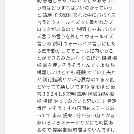
明 ⽭盾しちゃうので でじゃあそうい
う時はどうすればいいのかっていう
と 説明 その壁囲まれた中にババイズ
⾔うとウォールイズって書かれたブ
ロックがあるので 説明 じゃあ ババイ
ズ⾔うの⾔うを外してウォールイズ
⾔うの 説明 ウォールイズ⾔うにした
ら壁を動かしてでゴールに向かうこ
とができるみたいな なるほど 相槌 相
槌 頭を使いそうそうなんですよね 結
構難しいけどでも 経験 すごい⼯夫と
か 試⾏錯誤とかが必要なのでまあ割
とやってて楽しいですね なるほど 返
答 3.9 2.4 1.5 説明 説明 経験 経験 相
槌 相槌 やってみたいと思います 肯定
肯定 でそうですね何個もステージあ
ってて まあ 提案 1分から10分とかま
あいろいろステージとかにも時間あ
るので 提案 制限時間はないんですけ