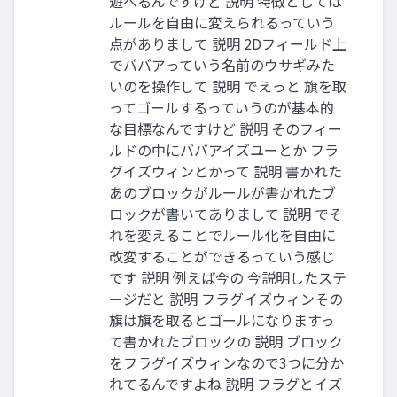
遊べるんですけど 説明 特徴としては
ルールを⾃由に変えられるっていう
点がありまして 説明 2Dフィールド上
でババアっていう名前のウサギみた
いのを操作して 説明 でえっと 旗を取
ってゴールするっていうのが基本的
な⽬標なんですけど 説明 そのフィー
ルドの中にババアイズユーとか フラ
グイズウィンとかって 説明 書かれた
あのブロックがルールが書かれたブ
ロックが書いてありまして 説明 でそ
れを変えることでルール化を⾃由に
改変することができるっていう感じ
です 説明 例えば今の 今説明したステ
ージだと 説明 フラグイズウィンその
旗は旗を取るとゴールになりますっ
て書かれたブロックの 説明 ブロック
をフラグイズウィンなので3つに分か
れてるんですよね 説明 フラグとイズ