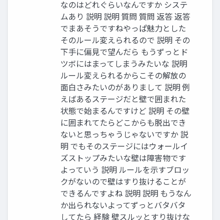
なのはどれぐらいなんですか システ
ムあり 説明 説明 質問 質問 返答 返答
でまあそうですねやっぱ魅⼒とした
そのルール変えられるので 説明 その
下⼿に偏⾒で望んだら もうずっとド
ツボにはまってしまうみたいな 説明
ルール変えられるからこその解放の
⾯⽩さみたいのがありまして 説明 例
えばあるステージだと壁で囲まれた
状態で始まるんですけど 説明 その壁
に囲まれてたらどこからも脱出でき
ないと思っちゃうじゃないですか 説
明 でもそのステージにはウォールイ
ズストップみたいな壁は障害物です
よっていう 説明 ルールを⽰すブロッ
クがないので壁はすり抜けることが
できるんですよね 説明 説明 もうなん
か出られないよってずっとバタバタ
してたら 経験 壁スルッとすり抜けな