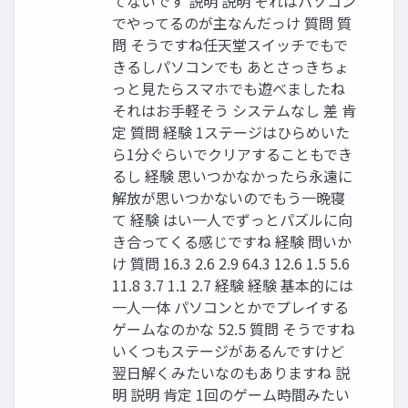
てないです 説明 説明 それはパソコン
でやってるのが主なんだっけ 質問 質
問 そうですね任天堂スイッチでもで
きるしパソコンでも あとさっきちょ
っと⾒たらスマホでも遊べましたね
それはお⼿軽そう システムなし 差 肯
定 質問 経験 1ステージはひらめいた
ら1分ぐらいでクリアすることもでき
るし 経験 思いつかなかったら永遠に
解放が思いつかないのでもう⼀晩寝
て 経験 はい⼀⼈でずっとパズルに向
き合ってくる感じですね 経験 問いか
け 質問 16.3 2.6 2.9 64.3 12.6 1.5 5.6
11.8 3.7 1.1 2.7 経験 経験 基本的には
⼀⼈⼀体 パソコンとかでプレイする
ゲームなのかな 52.5 質問 そうですね
いくつもステージがあるんですけど
翌⽇解くみたいなのもありますね 説
明 説明 肯定 1回のゲーム時間みたい