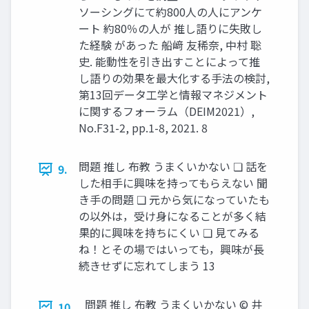
ソーシングにて約800人の人にアンケ
ート 約80％の人が 推し語りに失敗し
た経験 があった 船﨑 友稀奈, 中村 聡
史. 能動性を引き出すことによって推
し語りの効果を最大化する手法の検討,
第13回データ工学と情報マネジメント
に関するフォーラム（DEIM2021）,
No.F31-2, pp.1-8, 2021. 8
問題 推し 布教 うまくいかない ❏ 話を
9.
した相手に興味を持ってもらえない 聞
き手の問題 ❏ 元から気になっていたも
の以外は，受け身になることが多く結
果的に興味を持ちにくい ❏ 見てみる
ね！とその場ではいっても，興味が長
続きせずに忘れてしまう 13
問題 推し 布教 うまくいかない © 井
10.