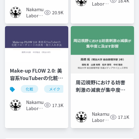
18.4K
Volumes
Laboratory
Nakamura
(Meiji
20.9K
Laboratory
University)
(Meiji
University)
Make-up FLOW 2.0: 美
容系YouTuberの化粧フ
周辺視野における妨害
ローチャートの共有・
刺激の減衰が集中度に
化粧
メイク
化粧工程
フローチャート
取り入れ手法
及ぼす影響
Nakamura
17.3K
Laboratory
Nakamura
(Meiji
17.1K
Laboratory
University)
(Meiji
University)