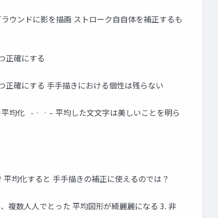
 バックグラウンドに影を描画 ストローク⾃自体を補正するも
速かつ正確にする
を⾼高速かつ正確にする ⼿手描きにおける個性は残らない
字を平均化 -‐‑‒ 平均した⽂文字は美しいことを明ら
で 平均化すると ⼿手描きの補正に使えるのでは？
、複数⼈人でとった 平均図形が綺麗麗になる 3. ⾮