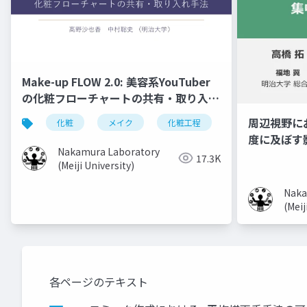
Make-up FLOW 2.0: 美容系YouTuber
の化粧フローチャートの共有・取り入れ
手法
周辺視野に
化粧
メイク
化粧工程
フローチャート
度に及ぼす
Nakamura Laboratory
17.3K
(Meiji University)
Naka
(Meij
各ページのテキスト