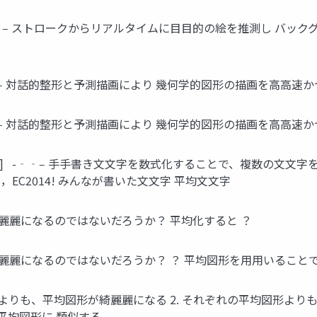
2011] -‐‑‒ ストロークからリアルタイムに⽬目的の絵を推測し
1998] -‐‑‒ 対話的整形と予測描画により 幾何学的図形の描画を⾼高
 1998] -‐‑‒ 対話的整形と予測描画により 幾何学的図形の描画
014] -‐‑‒ ⼿手書き⽂文字を数式化することで、複数の⽂文
EC2014! みんなが書いた⽂文字 平均⽂文字
綺麗麗になるのではないだろうか？ 平均化すると ？
綺麗麗になるのではないだろうか？ ？ 平均図形を⽤用いること
形よりも、平均図形が綺麗麗になる 2. それぞれの平均図形よりも
平均図形に 類似する