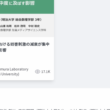
おける妨害刺激の減衰が集中
美容系youtuber
取り入れ
影響
mura Laboratory
17.1K
i University)