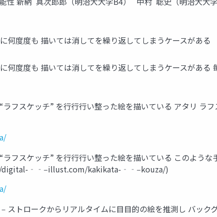
性 新納 真次郎郎（明治⼤大学B4） 中村 聡史（明治⼤大
ずに何度度も 描いては消してを繰り返してしまうケースがある
ずに何度度も 描いては消してを繰り返してしまうケースがある
ラフスケッチ” を⾏行行い整った絵を描いている アタリ ラフスケッチ (
a/
 や “ラフスケッチ” を⾏行行い整った絵を描いている このよ
al-‐‑‒illust.com/kakikata-‐‑‒kouza/)
a/
011] -‐‑‒ ストロークからリアルタイムに⽬目的の絵を推測し バ