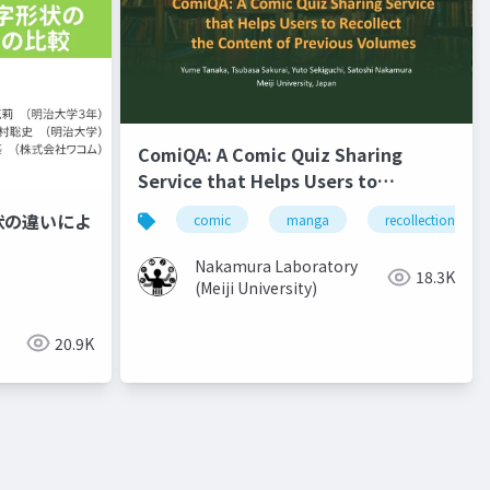
ComiQA: A Comic Quiz Sharing
Service that Helps Users to
Recollect the Content of Previous
状の違いによ
comic
manga
recollection
Volumes
Nakamura Laboratory
18.3K
(Meiji University)
20.9K