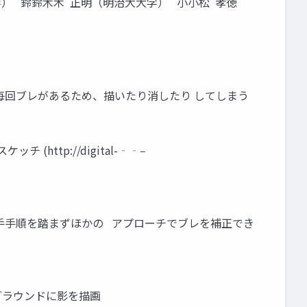
学） 鈴鈴⽊木 正明（明治⼤大学） ⼩小松 孝徳
 毎回ブレがあるため、描いたり消したり してしまう
http://digital-‐‑‒
うな⼿手順を踏まずほかの アプローチでブレを補正でき
ックグラウンドに影を描画