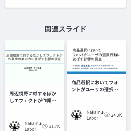
関連スライド
商品選択においてフォ
ントがユーザの選択行
周辺視野に対するぼか
動に及ぼす影響の調査
しエフェクトが作業時
の集中力に及ぼす影響
Nakamura
の調査
24.3K
Laboratory
Nakamura
(Meiji
31.7K
Laboratory
University)