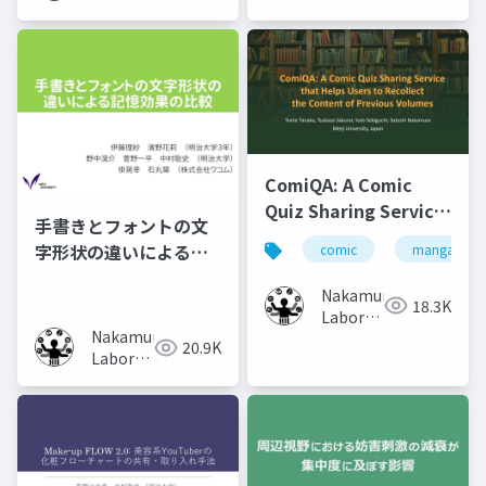
(Meiji
University)
ComiQA: A Comic
Quiz Sharing Service
手書きとフォントの文
that Helps Users to
字形状の違いによる記
comic
manga
Recollect the
憶効果の比較
Content of Previous
Nakamura
18.3K
Volumes
Laboratory
Nakamura
(Meiji
20.9K
Laboratory
University)
(Meiji
University)