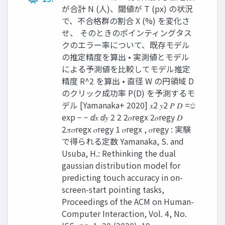
が合計 N (人)、閾値が T (px) の状況
で、不合格群の割合 X (%) を変化さ
せ、 そのときのポインティングタス
クのエラー率について、既存モデル
の推定精度を算出 • 実測値とモデル
による予測値を比較してモデル推定
精度 R^2 を算出 • 直径 W の円領域 D
のクリック成功率 P(D) を予測するモ
デル [Yamanaka+ 2020] 𝑥2 𝑦2 𝑃 𝐷 =ඵ
exp − − ⅆ𝑥 ⅆ𝑦 2 2 2𝜎regx 2𝜎regy 𝐷
2𝜋𝜎regx 𝜎regy 1 𝜎regx , 𝜎regy : 実験
で得られる定数 Yamanaka, S. and
Usuba, H.: Rethinking the dual
gaussian distribution model for
predicting touch accuracy in on-
screen-start pointing tasks,
Proceedings of the ACM on Human-
Computer Interaction, Vol. 4, No.