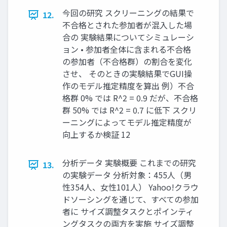
今回の研究 スクリーニングの結果で
12.
不合格とされた参加者が混入した場
合の 実験結果についてシミュレーシ
ョン • 参加者全体に含まれる不合格
の参加者（不合格群）の割合を変化
させ、 そのときの実験結果でGUI操
作のモデル推定精度を算出 例）不合
格群 0% では R^2 = 0.9 だが、不合格
群 50% では R^2 = 0.7 に低下 スクリ
ーニングによってモデル推定精度が
向上するか検証 12
分析データ 実験概要 これまでの研究
13.
の実験データ 分析対象：455人（男
性354人、女性101人） Yahoo!クラウ
ドソーシングを通じて、すべての参加
者に サイズ調整タスクとポインティ
ングタスクの両方を実施 サイズ調整