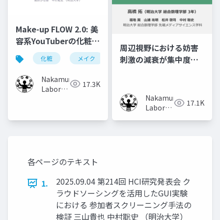
Make-up FLOW 2.0: 美
容系YouTuberの化粧フ
周辺視野における妨害
ローチャートの共有・
刺激の減衰が集中度に
化粧
メイク
化粧工程
フローチャート
取り入れ手法
及ぼす影響
Nakamura
17.3K
Laboratory
Nakamura
(Meiji
17.1K
Laboratory
University)
(Meiji
University)
各ページのテキスト
2025.09.04 第214回 HCI研究発表会 ク
1.
ラウドソーシングを活用したGUI実験
における 参加者スクリーニング手法の
検証 三山貴也 中村聡史 （明治大学）