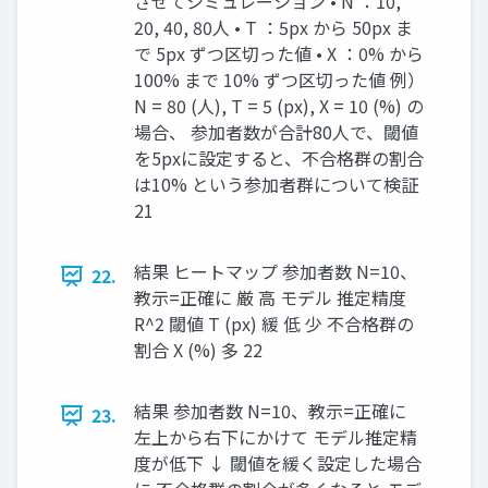
させてシミュレーション • N ：10,
20, 40, 80人 • T ：5px から 50px ま
で 5px ずつ区切った値 • X ：0% から
100% まで 10% ずつ区切った値 例）
N = 80 (人), T = 5 (px), X = 10 (%) の
場合、 参加者数が合計80人で、閾値
を5pxに設定すると、不合格群の割合
は10% という参加者群について検証
21
結果 ヒートマップ 参加者数 N=10、
22.
教示=正確に 厳 高 モデル 推定精度
R^2 閾値 T (px) 緩 低 少 不合格群の
割合 X (%) 多 22
結果 参加者数 N=10、教示=正確に
23.
左上から右下にかけて モデル推定精
度が低下 ↓ 閾値を緩く設定した場合