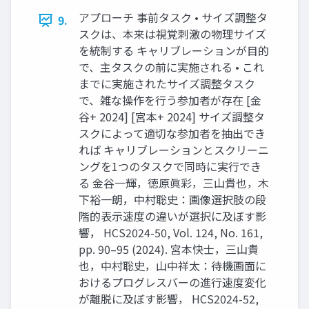
アプローチ 事前タスク • サイズ調整タ
9.
スクは、本来は視覚刺激の物理サイズ
を統制する キャリブレーションが目的
で、主タスクの前に実施される • これ
までに実施されたサイズ調整タスク
で、雑な操作を行う参加者が存在 [金
谷+ 2024] [宮本+ 2024] サイズ調整タ
スクによって適切な参加者を抽出でき
れば キャリブレーションとスクリーニ
ングを1つのタスクで同時に実行でき
る 金谷一輝，徳原眞彩，三山貴也，木
下裕一朗，中村聡史：画像選択肢の段
階的表示速度の違いが選択に及ぼす影
響， HCS2024-50, Vol. 124, No. 161,
pp. 90–95 (2024). 宮本快士，三山貴
也，中村聡史，山中祥太：待機画面に
おけるプログレスバーの進行速度変化
が離脱に及ぼす影響， HCS2024-52,