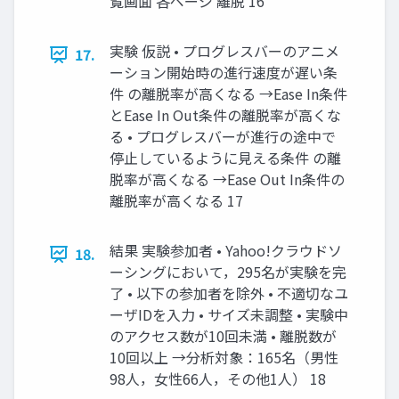
覧画面 各ページ 離脱 16
実験 仮説 • プログレスバーのアニメ
17.
ーション開始時の進行速度が遅い条
件 の離脱率が高くなる →Ease In条件
とEase In Out条件の離脱率が高くな
る • プログレスバーが進行の途中で
停止しているように見える条件 の離
脱率が高くなる →Ease Out In条件の
離脱率が高くなる 17
結果 実験参加者 • Yahoo!クラウドソ
18.
ーシングにおいて，295名が実験を完
了 • 以下の参加者を除外 • 不適切なユ
ーザIDを入力 • サイズ未調整 • 実験中
のアクセス数が10回未満 • 離脱数が
10回以上 →分析対象：165名（男性
98人，女性66人，その他1人） 18