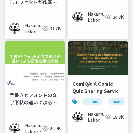
しエフェクトが作業時
の集中力に及ぼす影響
Nakamura
の調査
24.3K
Laboratory
Nakamura
(Meiji
31.7K
Laboratory
University)
(Meiji
University)
ComiQA: A Comic
Quiz Sharing Service
手書きとフォントの文
that Helps Users to
字形状の違いによる記
comic
manga
Recollect the
憶効果の比較
Content of Previous
Nakamura
18.3K
Volumes
Laboratory
Nakamura
(Meiji
20.9K
Laboratory
University)