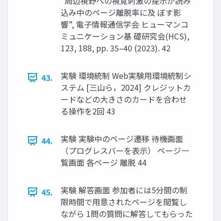
“周辺視野への視覚刺激の提示が読み
込み中のページ離脱率に及 ぼす影
響”, 電子情報通信学会 ヒューマンコ
ミュニケーション基 礎研究会(HCS),
123, 188, pp. 35–40 (2023). 42
実験 環境統制 Web実験用環境統制シ
43.
ステム [三山ら，2024] クレジットカ
ードなどの大きさのカードを合わせ
る操作を2回 43
実験 実験中のページ遷移 待機画面
44.
（プログレスバーを表示） ページ一
覧画面 各ページ 離脱 44
実験 解答画面 参加者には5分間の制
45.
限時間で用意されたページを閲覧し
ながら 1問の質問に解答してもらった