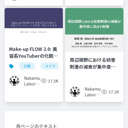
(Meiji
University)
Make-up FLOW 2.0: 美
容系YouTuberの化粧フ
周辺視野における妨害
ローチャートの共有・
刺激の減衰が集中度に
化粧
メイク
化粧工程
フローチャート
取り入れ手法
及ぼす影響
Nakamura
17.3K
Laboratory
Nakamura
(Meiji
17.1K
Laboratory
University)
(Meiji
University)
各ページのテキスト