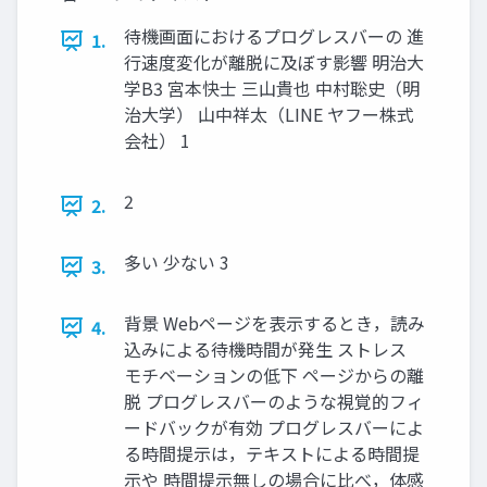
待機画面におけるプログレスバーの 進
1.
行速度変化が離脱に及ぼす影響 明治大
学B3 宮本快士 三山貴也 中村聡史（明
治大学） 山中祥太（LINE ヤフー株式
会社） 1
2
2.
多い 少ない 3
3.
背景 Webページを表示するとき，読み
4.
込みによる待機時間が発生 ストレス
モチベーションの低下 ページからの離
脱 プログレスバーのような視覚的フィ
ードバックが有効 プログレスバーによ
る時間提示は，テキストによる時間提
示や 時間提示無しの場合に比べ，体感