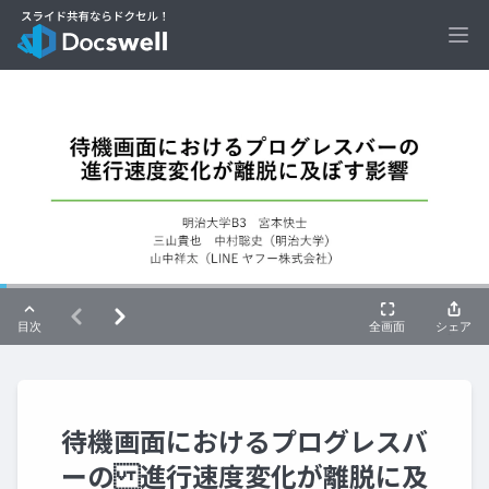
Ope
待機画面におけるプログレスバ
ーの 進行速度変化が離脱に及