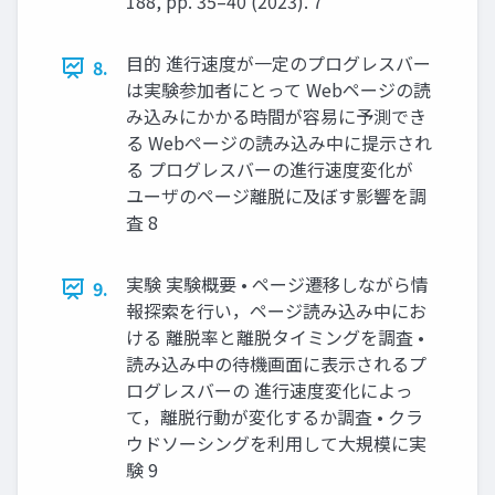
188, pp. 35–40 (2023). 7
目的 進行速度が一定のプログレスバー
8.
は実験参加者にとって Webページの読
み込みにかかる時間が容易に予測でき
る Webページの読み込み中に提示され
る プログレスバーの進行速度変化が
ユーザのページ離脱に及ぼす影響を調
査 8
実験 実験概要 • ページ遷移しながら情
9.
報探索を行い，ページ読み込み中にお
ける 離脱率と離脱タイミングを調査 •
読み込み中の待機画面に表示されるプ
ログレスバーの 進行速度変化によっ
て，離脱行動が変化するか調査 • クラ
ウドソーシングを利用して大規模に実
験 9