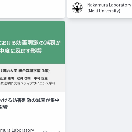
Nakamura Laboratory
(Meiji University)
おける妨害刺激の減衰が集中
美容系youtuber
取り入れ
影響
mura Laboratory