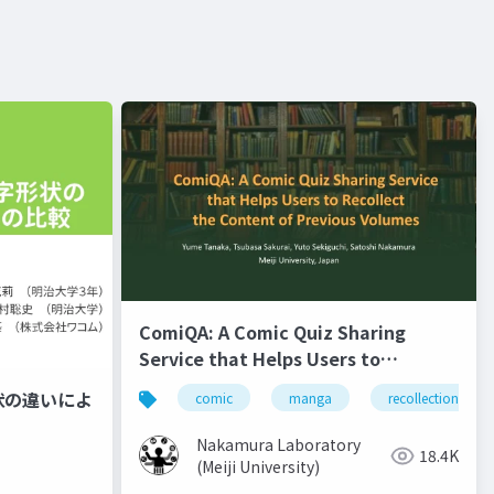
ComiQA: A Comic Quiz Sharing
Service that Helps Users to
Recollect the Content of Previous
状の違いによ
comic
manga
recollection
Volumes
Nakamura Laboratory
18.4K
(Meiji University)