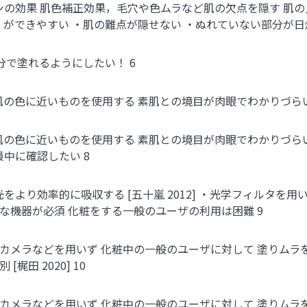
ンの効果 肌色補正効果，毛穴や色ムラなど肌の欠点を隠す 肌
ができやすい ・肌の難点が隠せない ・ぬれていない部分が日焼
分で塗れるようにしたい！ 6
肌の色に近いものを使用する 素肌との境目が肉眼でわかりづらい
肌の色に近いものを使用する 素肌との境目が肉眼でわかりづら
中に確認したい 8
をより効率的に吸収する [五十嵐 2012] ・光学フィルタを
別な機器が必須 化粧をする一般のユーザの利用は困難 9
カメラなどを用いず 化粧中の一般のユーザに対して 塗りムラ
田 2020] 10
カメラなどを用いず 化粧中の一般のユーザに対して 塗りムラ