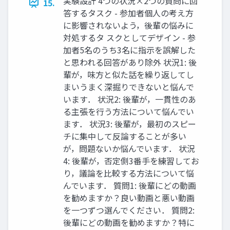
実験設計 4つの状況×2つの質問に回
15.
答するタスク - 参加者個人の考え方
に影響されないよう，後輩の悩みに
対処するタ スクとしてデザイン - 参
加者5名のうち3名に指示を誤解した
と思われる回答があり除外 状況1: 後
輩が，味方と似た話を繰り返してし
まいうまく深掘りできないと悩んで
います． 状況2: 後輩が，一貫性のあ
る主張を行う方法について悩んでい
ます． 状況3: 後輩が，最初のスピー
チに集中して反論することが多い
が，問題ないか悩んでいます． 状況
4: 後輩が，否定側3番手を練習してお
り，議論を比較する方法について悩
んでいます． 質問1: 後輩にどの動画
を勧めますか？良い動画と悪い動画
を一つずつ選んでください． 質問2:
後輩にどの動画を勧めますか？特に