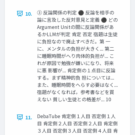
③ 反論関係の判定 ⚫ 反論を相手の
10.
論に言及した反対意見と定義 ⚫ どの
Argument Unitの間に反論関係があ
るかLLMが判定 肯定 否定 宿題は生徒
に負担なので廃止すべきだ。第 一
に、メンタルの負担が大きく... 第二
に睡眠時間がへり肉体的負担が... こ
れが原因で勉強が嫌いになり、将来
に悪 影響が... 肯定側の１点目に反論
する。まず精神的負 担については...
また、睡眠時間をへらす必要はなく...
宿題がなくなれば，参考書などを買
えない 貧しい生徒との格差が... 10
DebaTube 肯定側１人目 否定側１人
11.
目 肯定側２人目 否定側２人目 肯定側
３人目 否定側３人目 否定側４人目 肯