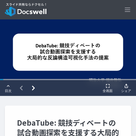
Ope
DebaTube: 競技ディベートの
試合動画探索を支援する大局的