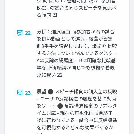
グ 動 画 の ID 経過時間（秒） 参加者
Bに別の試合の同じスピーチを見比べ
る傾向 21
分析：選択理由 両参加者が右の試合
22.
を良い動画として選択 - 後輩が否定
側3番手を練習しており，議論を 比較
する方法について悩んでいるタスク -
Aは反論の網羅度， Bは明確な比較基
準を評価 結論が同じでも根拠や着眼
点に違い 22
展望 ⚫ スピーチ傾向の個人差の反映
23.
- ユーザの反論構造の履歴を基に動画
をソート ⚫ 反論構造推定のリアルタ
イム対応 - 現在の可視化は試合終了
後に行われている - 試合中に反論構造
を可視化するとどんな効果があるか