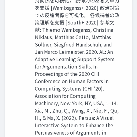
持関係を可視化， 説得力のある文章力
を支援 [Wambsganss+ 2020] 政治討論
での反論関係を可視化， 各候補者の政
策理解を支援 [South+ 2020] 参考文
献: Thiemo Wambsganss, Christina
Niklaus, Matthias Cetto, Matthias
Söllner, Siegfried Handschuh, and
Jan Marco Leimeister. 2020. AL: An
Adaptive Learning Support System
for Argumentation Skills. In
Proceedings of the 2020 CHI
Conference on Human Factors in
Computing Systems (CHI '20).
Association for Computing
Machinery, New York, NY, USA, 1–14.
Xia, M., Zhu, Q., Wang, X., Nie, F., Qu,
H., & Ma, X. (2022). Persua: A Visual
Interactive System to Enhance the
Persuasiveness of Arguments in