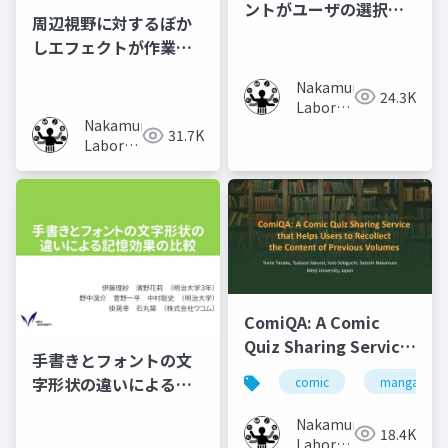
ントがユーザの選択行
周辺視野に対するぼか
動に及ぼす影響の調査
しエフェクトが作業時
の集中力に及ぼす影響
Nakamura
の調査
24.3K
Laboratory
Nakamura
(Meiji
31.7K
Laboratory
University)
(Meiji
University)
ComiQA: A Comic
Quiz Sharing Service
手書きとフォントの文
that Helps Users to
字形状の違いによる記
comic
manga
Recollect the
憶効果の比較
Content of Previous
Nakamura
18.4K
Volumes
Laboratory