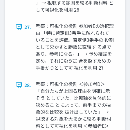
」 → 視聴する範囲を絞る判断材料 と
して可視化を利用 26
考察：可視化の役割 参加者Eの選択理
27.
由 「特に肯定側3番手に触れられて
いることを評価。否定側3番手の 役割
として欠かすと勝敗に直結す る点で
あり、参考になる。」 → 予め結論を
定め，それに沿う試 合を探すための
手掛かりとして可 視化を利用 27
考察：可視化の役割 ＜参加者D＞
28.
「自分たちが上回る理由を明確に示
そう としていた。比較軸を具体的に
狭めるこ とによって、前半までの抽
象的な比較を 抜け出していた 」 →
視聴する対象を大まかに絞る 判断材
料として可視化を利用 ＜参加者E＞