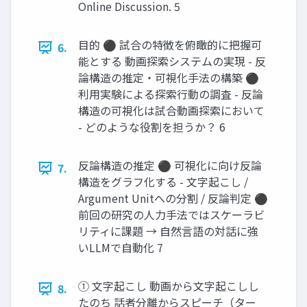
Online Discussion. 5
目的 ⚫ 試合の特徴を俯瞰的に把握可
6.
能とする 動画探索システムの実現 - 反
論構造の推定・可視化手法の構築 ⚫
利用実験による探索行動の調査 - 反論
構造の可視化は試合動画探索において
- どのような役割を担うか？ 6
反論構造の推定 ⚫ 可視化に向け反論
7.
構造をグラフ化する - 文字起こし /
Argument Unitへの分割 / 反論判定 ⚫
前回の研究の人力手法ではスケーラビ
リティに課題 → 自然言語の対話に強
いLLMで自動化 7
① 文字起こし 動画から文字起こしし
8.
たのち 話者分離からスピーチ（ター