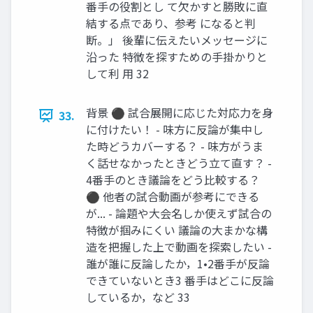
番手の役割とし て欠かすと勝敗に直
結する点であり、参考 になると判
断。」 後輩に伝えたいメッセージに
沿った 特徴を探すための手掛かりと
して利 用 32
背景 ⚫ 試合展開に応じた対応力を身
33.
に付けたい！ - 味方に反論が集中し
た時どうカバーする？ - 味方がうま
く話せなかったときどう立て直す？ -
4番手のとき議論をどう比較する？
⚫ 他者の試合動画が参考にできる
が... - 論題や大会名しか使えず試合の
特徴が掴みにくい 議論の大まかな構
造を把握した上で動画を探索したい -
誰が誰に反論したか，1•2番手が反論
できていないとき3 番手はどこに反論
しているか，など 33