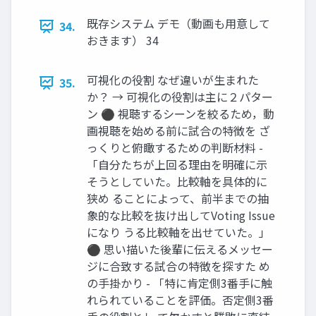
既存システム デモ（動画も用意して
34.
おきます） 34
可視化の役割 なぜ違いが生まれた
35.
か？ → 可視化の役割は主に２パター
ン ⚫ 視聴するシーンを絞るため，動
画視聴を始める前に試合の特徴を ざ
っくりと俯瞰するための判断材料 -
「自分たちが上回る理由を明確に示
そうとしていた。比較軸を具体的に
狭め ることによって、前半までの抽
象的な比較を抜け出してVoting Issue
になり うる比較軸を出せていた。」
⚫ 思い描いた後輩に伝えるメッセー
ジに合致する試合の特徴を探すた め
の手掛かり - 「特に肯定側3番手に触
れられていることを評価。否定側3番