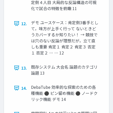
定側４人目 大局的な反論構造の可視
化で試合の特徴を俯瞰 11
デモ ユースケース：肯定側3番手とし
12.
て，味方が上手く行って ないときど
うカバーするか知りたい！ → 競技で
は穴のない反論が理想だが，立て直
しも重要 肯定１ 肯定２ 肯定３ 否定
１ 否定２ … … 12
既存システム 大会名 論題のカテゴリ
13.
論題 13
DebaTube 効率的な探索のための各
14.
種機能 ⚫ ピン留め機能 ⚫ ノードク
リック機能 デモ 14