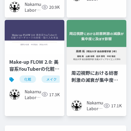
Nakamura
(Meiji
20.9K
Laboratory
University)
(Meiji
University)
Make-up FLOW 2.0: 美
容系YouTuberの化粧フ
周辺視野における妨害
ローチャートの共有・
刺激の減衰が集中度に
化粧
メイク
化粧工程
フローチャート
取り入れ手法
及ぼす影響
Nakamura
17.3K
Laboratory
Nakamura
(Meiji
17.1K
Laboratory
University)
(Meiji
University)