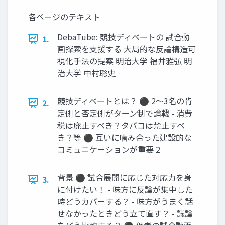
各ページのテキスト
DebaTube: 競技ディベートの 試合動
1.
画探索を支援する 大局的な反論構造可
視化手法の提案 明治大学 福井雅弘 明
治大学 中村聡史
競技ディベートとは？ ⚫ 2〜3名の肯
2.
定側と否定側がターン制で論戦 - 消費
税は廃止すべき？タバコは禁止すべ
き？等 ⚫ 互いに噛み合った建設的な
コミュニケーションが重要 2
背景 ⚫ 試合展開に応じた対応力を身
3.
に付けたい！ - 味方に反論が集中した
時どうカバーする？ - 味方がうまく話
せなかったときどう立て直す？ - 議論