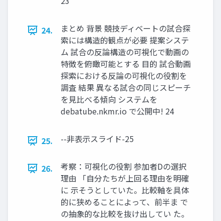
23
まとめ 背景 競技ディベートの試合探
24.
索には構造的観点が必要 提案システ
ム 試合の反論構造の可視化で動画の
特徴を俯瞰可能とする 目的 試合動画
探索における反論の可視化の役割を
調査 結果 異なる試合の同じスピーチ
を見比べる傾向 システムを
debatube.nkmr.io で公開中! 24
--非表示スライド-25
25.
考察：可視化の役割 参加者Dの選択
26.
理由 「自分たちが上回る理由を明確
に 示そうとしていた。比較軸を具体
的に狭めることによって、前半ま で
の抽象的な比較を抜け出してい た。