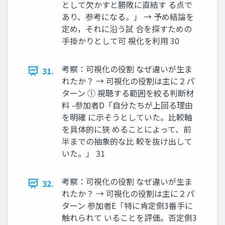
として欠かすと勝敗に直結す る点で
あり、参考になる。」 → 予め結論を
定め，それに沿う試 合を探すための
手掛かりとして可 視化を利用 30
考察：可視化の役割 なぜ違いが生ま
31.
れたか？ → 可視化の役割は主に２パ
ターン ① 視聴する範囲を絞る判断材
料 -参加者D「自分たちが上回る理由
を明確 に示そうとしていた。比較軸
を具体的に狭 めることによって、前
半までの抽象的な比 較を抜け出して
いた。」 31
考察：可視化の役割 なぜ違いが生ま
32.
れたか？ → 可視化の役割は主に２パ
ターン 参加者E「特に肯定側3番手に
触れられて いることを評価。否定側3